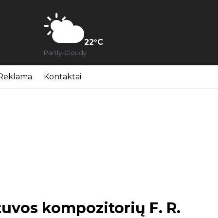
22
°C
Partly-Cloudy
Reklama
Kontaktai
tuvos kompozitorių F. R.