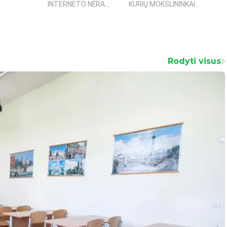
INTERNETO NĖRA...
KURIŲ MOKSLININKAI...
fanta
Rodyti visus