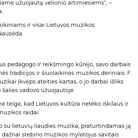
kiame užuojautą velionio artimiesiems“, –
.
okiniams ir visai Lietuvos muzikos
Nausėda.
us pedagogo ir reikšmingo kūrėjo, savo darbais
nės tradicijos ir šiuolaikinės muzikos deriniais. F.
ikai įkvėps ateities kartas, o jo darbai išliks
 šalies vadovo užuojautoje.
 teigė, kad Lietuvos kultūra neteko iškilaus ir
muzikos raidai.
 su lietuvių liaudies muzika, praturtindamas ją
dažnai stebino muzikos mylėtojus savitais