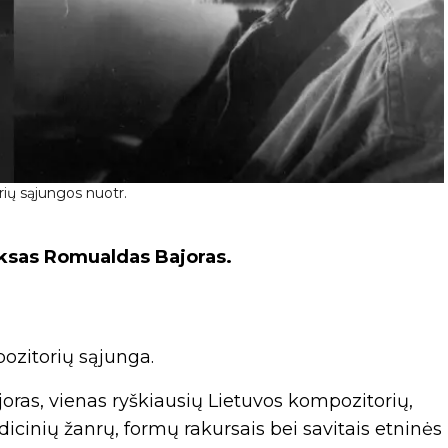
rių sąjungos nuotr.
ksas Romualdas Bajoras.
ozitorių sąjunga.
oras, vienas ryškiausių Lietuvos kompozitorių,
icinių žanrų, formų rakursais bei savitais etninės