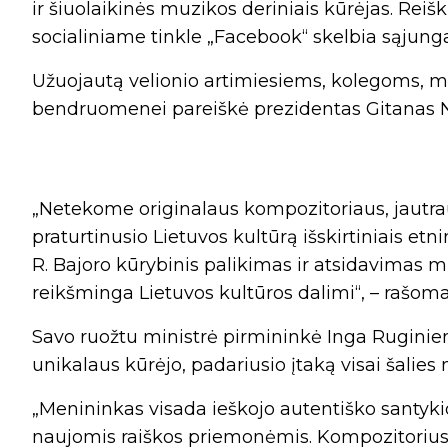
ir šiuolaikinės muzikos deriniais kūrėjas. Reiš
socialiniame tinkle „Facebook“ skelbia sąjunga
Užuojautą velionio artimiesiems, kolegoms, m
bendruomenei pareiškė prezidentas Gitanas 
„Netekome originalaus kompozitoriaus, jautra
praturtinusio Lietuvos kultūrą išskirtiniais etni
R. Bajoro kūrybinis palikimas ir atsidavimas muz
reikšminga Lietuvos kultūros dalimi“, – rašoma
Savo ruožtu ministrė pirmininkė Inga Ruginienė
unikalaus kūrėjo, padariusio įtaką visai šalies 
„Menininkas visada ieškojo autentiško santykio
naujomis raiškos priemonėmis. Kompozitorius 