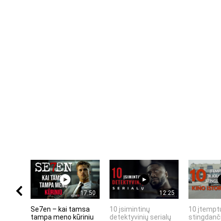
17:50
12:25
Se7en – kai tamsa
10 įsimintinų
10 įtemptų
tampa meno kūriniu
detektyvinių serialų
stingdanči