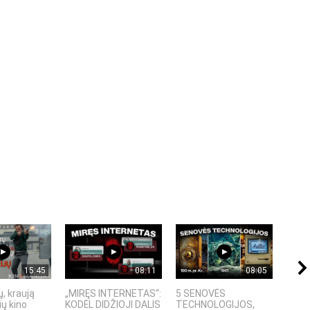
15:45
08:11
08:05
, kraują
„MIRĘS INTERNETAS“:
5 SENOVĖS
„Sost
ų kino
KODĖL DIDŽIOJI DALIS
TECHNOLOGIJOS,
įspū