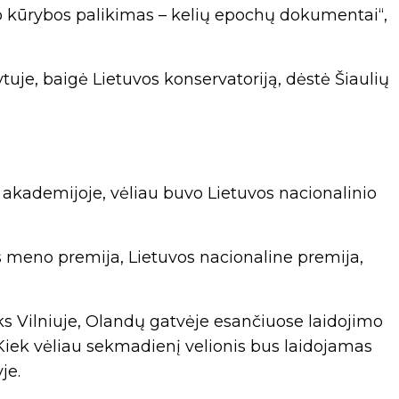
 jo kūrybos palikimas – kelių epochų dokumentai“,
tuje, baigė Lietuvos konservatoriją, dėstė Šiaulių
akademijoje, vėliau buvo Lietuvos nacionalinio
meno premija, Lietuvos nacionaline premija,
ks Vilniuje, Olandų gatvėje esančiuose laidojimo
Kiek vėliau sekmadienį velionis bus laidojamas
je.