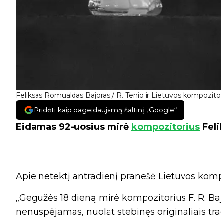
Feliksas Romualdas Bajoras / R. Tenio ir Lietuvos kompozito
Pridėti kaip pageidaujamą šaltinį „Google“
Eidamas 92-uosius mirė
kompozitorius
Feli
Apie netektį antradienį pranešė Lietuvos komp
„Gegužės 18 dieną mirė kompozitorius F. R. Baj
nenuspėjamas, nuolat stebinęs originaliais trad