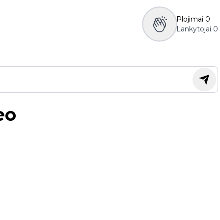
Plojimai
0
Lankytojai
0
eo