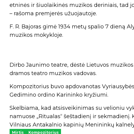
etninės ir šiuolaikinės muzikos deriniais, tad
– rašoma premjerės užuojautoje.
F. R. Bajoras gimė 1934 metų spalio 7 dieną Aly
muzikos mokykloje.
Dirbo Jaunimo teatre, dėstė Lietuvos muzikos 
dramos teatro muzikos vadovas.
Kompozitorius buvo apdovanotas Vyriausybės 
Gedimino ordino Karininko kryžiumi.
Skelbiama, kad atsisveikinimas su velioniu vy
namuose „Ritualas“ šeštadienį ir sekmadienį. 
Vilniaus Antakalnio kapinių Menininkų kalnely
Mirtis
Kompozitorius