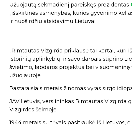
Užuojautą sekmadienį pareiškęs prezidentas
„išskirtinės asmenybės, kurios gyvenimo kelias
ir nuoširdžiu atsidavimu Lietuvai“.
„Rimtautas Vizgirda priklausė tai kartai, kuri
istorinių aplinkybių, ir savo darbais stiprino Lie
švietimo, labdaros projektus bei visuomeninę ve
užuojautoje.
Pastaraisiais metais žinomas vyras sirgo idiopa
JAV lietuvis, verslininkas Rimtautas Vizgirda
Vizgirdos šeimoje.
1944 metais su tėvais pasitraukė iš Lietuvos, o