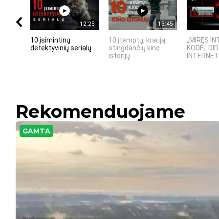
12:25
15:45
10 įsimintinų
10 įtemptų, kraują
„MIRĘS IN
detektyvinių serialų
stingdančių kino
KODĖL DID
istorijų
INTERNETO
Rekomenduojame
GAMTA