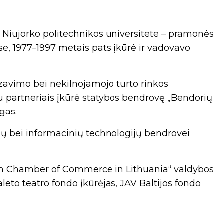
, Niujorko politechnikos universitete – pramonės
e, 1977–1997 metais pats įkūrė ir vadovavo
atizavimo bei nekilnojamojo turto rinkos
 partneriais įkūrė statybos bendrovę „Bendorių
gas.
jų bei informacinių technologijų bendrovei
can Chamber of Commerce in Lithuania“ valdybos
leto teatro fondo įkūrėjas, JAV Baltijos fondo