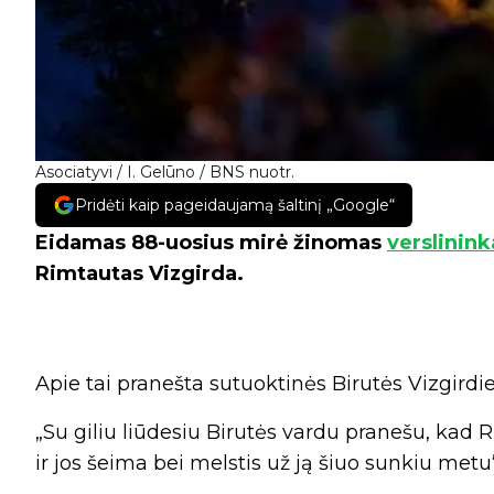
Asociatyvi / I. Gelūno / BNS nuotr.
Pridėti kaip pageidaujamą šaltinį „Google“
Eidamas 88-uosius mirė žinomas
verslinink
Rimtautas Vizgirda.
Apie tai pranešta sutuoktinės Birutės Vizgirdi
„Su giliu liūdesiu Birutės vardu pranešu, kad
ir jos šeima bei melstis už ją šiuo sunkiu metu“