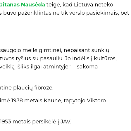
Gitanas Nausėda
teigė, kad Lietuva neteko
 buvo paženklintas ne tik verslo pasiekimais, bet
 išsaugojo meilę gimtinei, nepaisant sunkių
tuvos ryšius su pasauliu. Jo indėlis į kultūros,
iklą išliks ilgai atmintyje,“ – sakoma
tine plaučių fibroze.
 gimė 1938 metais Kaune, tapytojo Viktoro
 1953 metais persikėlė į JAV.