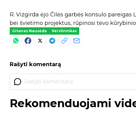
R. Vizgirda ėjo Čilės garbės konsulo pareigas 
bei švietimo projektus, rūpinosi tėvo kūrybini
Gitanas Nausėda
Verslininkas
Rašyti komentarą
Rekomenduojami vid