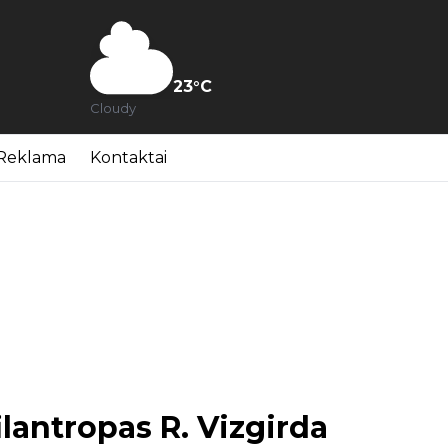
23
°C
Cloudy
Reklama
Kontaktai
ilantropas R. Vizgirda