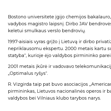
Bostono universitete įgijo chemijos bakalauro
vadybos magistro laipsnį. Dirbo JAV bendrovės
keletui smulkaus verslo bendrovių.
1997-aisiais vyras grįžo į Lietuvą ir dirbo priv
nepriklausomu ekspertu. 2000 metais kartu su
statyba“, kurioje ėjo valdybos pirmininko parei
2001 metais įkūrė ir vadovavo telekomunikaci
„Optimalus ryšys“.
R. Vizgirda taip pat buvo asociacijos „Ameri
pirmininkas, Lietuvos nacionalinės operos ir ba
valdybos bei Vilniaus klubo tarybos narys.