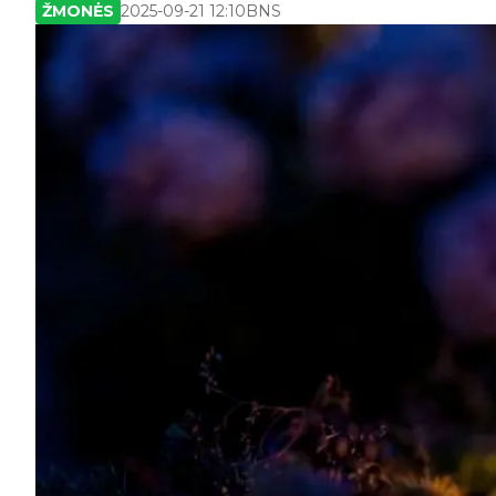
ŽMONĖS
2025-09-21 12:10
BNS