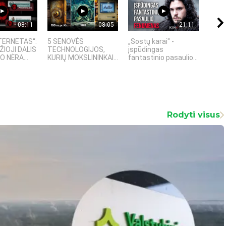
08:11
08:05
21:11
TERNETAS“:
5 SENOVĖS
„Sostų karai" -
4 PA
ŽIOJI DALIS
TECHNOLOGIJOS,
įspūdingas
TECH
 NĖRA...
KURIŲ MOKSLININKAI...
fantastinio pasaulio...
KURI
Rodyti visus