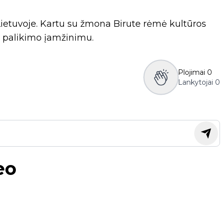
Lietuvoje. Kartu su žmona Birute rėmė kultūros
o palikimo įamžinimu.
Plojimai
0
Lankytojai
0
eo