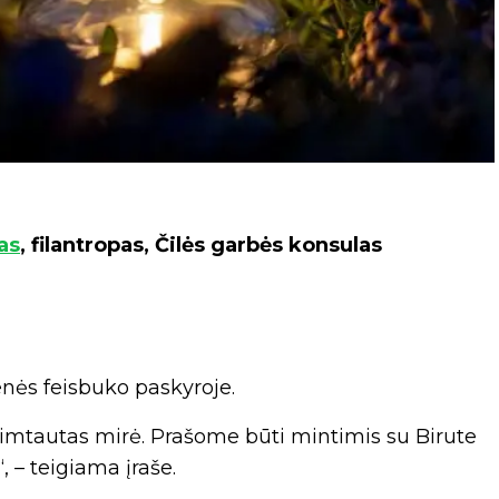
as
, filantropas, Čilės garbės konsulas
enės feisbuko paskyroje.
 Rimtautas mirė. Prašome būti mintimis su Birute
, – teigiama įraše.