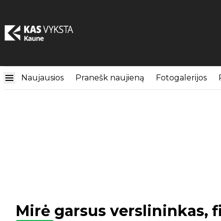
Naujausios
Pranešk naujieną
Fotogalerijos
Mirė garsus verslininkas, f