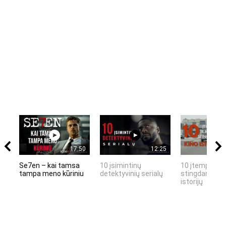
17:50
12:25
Se7en – kai tamsa
10 įsimintinų
10 įtemptų, k
tampa meno kūriniu
detektyvinių serialų
stingdančių k
istorijų