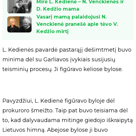
Mirė L. Kedienė – N. Venckienės ir
D. Kedžio mama
Vasarį mamą palaidojusi N.
Venckienė pranešė apie tėvo V.
Kedžio mirtį
L. Kedienės pavardė pastarąjį dešimtmetį buvo
minima dėl su Garliavos įvykiais susijusių
teisminių procesų. Ji figūravo keliose bylose.
Pavyzdžiui, L. Kedienė figūravo byloje dėl
prokuroro šmeižto. Taip pat buvo teisiama dėl
to, kad dalyvaudama mitinge giedojo iškraipytą
Lietuvos himną. Abejose bylose ji buvo