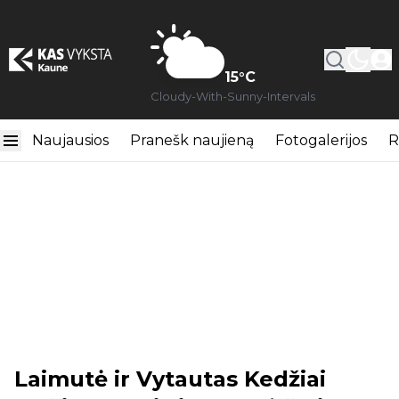
15
°C
Cloudy-With-Sunny-Intervals
Naujausios
Pranešk naujieną
Fotogalerijos
R
Laimutė ir Vytautas Kedžiai