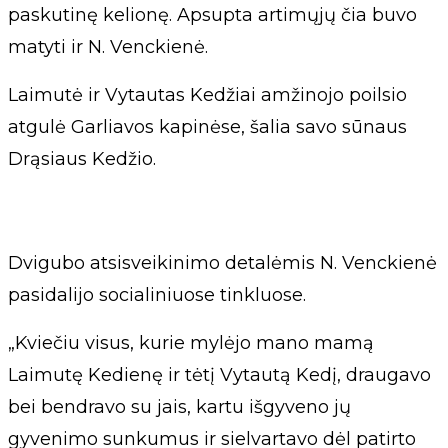
paskutinę kelionę. Apsupta artimųjų čia buvo
matyti ir N. Venckienė.
Laimutė ir Vytautas Kedžiai amžinojo poilsio
atgulė Garliavos kapinėse, šalia savo sūnaus
Drąsiaus Kedžio.
Dvigubo atsisveikinimo detalėmis N. Venckienė
pasidalijo socialiniuose tinkluose.
„Kviečiu visus, kurie mylėjo mano mamą
Laimutę Kedienę ir tėtį Vytautą Kedį, draugavo
bei bendravo su jais, kartu išgyveno jų
gyvenimo sunkumus ir sielvartavo dėl patirto