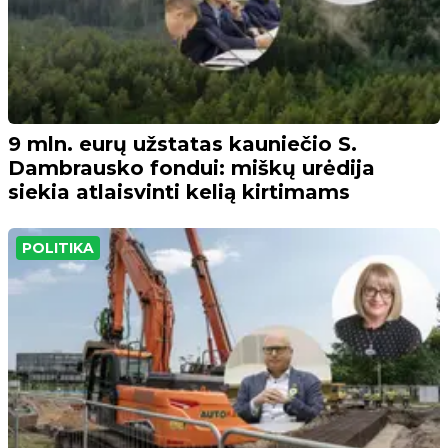
9 mln. eurų užstatas kauniečio S.
Dambrausko fondui: miškų urėdija
siekia atlaisvinti kelią kirtimams
POLITIKA