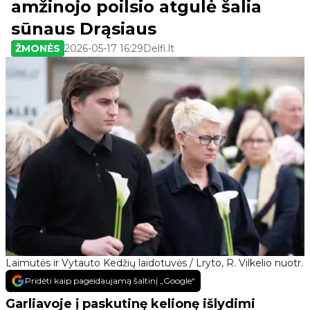
amžinojo poilsio atgulė šalia
sūnaus Drąsiaus
ŽMONĖS
2026-05-17 16:29
Delfi.lt
Laimutės ir Vytauto Kedžių laidotuvės / Lryto, R. Vilkelio nuotr.
Pridėti kaip pageidaujamą šaltinį „Google“
Garliavoje į paskutinę kelionę išlydimi