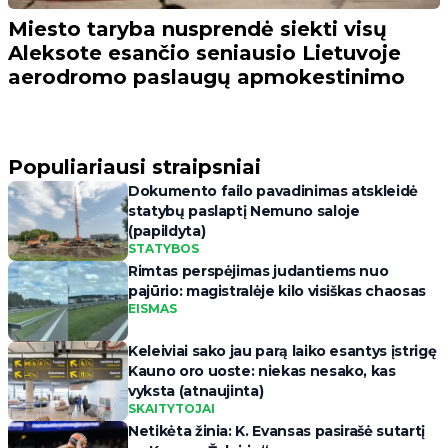
Miesto taryba nusprendė siekti visų
Aleksote esančio seniausio Lietuvoje
aerodromo paslaugų apmokestinimo
Populiariausi straipsniai
Dokumento failo pavadinimas atskleidė
statybų paslaptį Nemuno saloje
(papildyta)
STATYBOS
Rimtas perspėjimas judantiems nuo
pajūrio: magistralėje kilo visiškas chaosas
EISMAS
Keleiviai sako jau parą laiko esantys įstrigę
Kauno oro uoste: niekas nesako, kas
vyksta (atnaujinta)
SKAITYTOJAI
Netikėta žinia: K. Evansas pasirašė sutartį