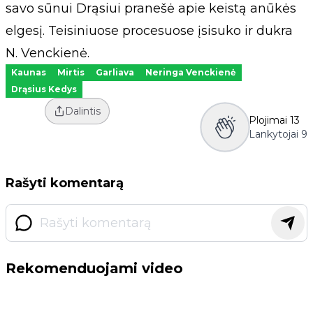
savo sūnui Drąsiui pranešė apie keistą anūkės
elgesį. Teisiniuose procesuose įsisuko ir dukra
N. Venckienė.
Kaunas
Mirtis
Garliava
Neringa Venckienė
Drąsius Kedys
Dalintis
Plojimai
13
Lankytojai
9
Rašyti komentarą
Rekomenduojami video