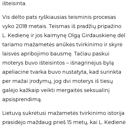
išteisinta.
Vis dėlto pats ryškiausias teisminis procesas
vyko 2018 metais. Teismas iš pradžių pripažino
L. Kedienę ir jos kaimynę Olgą Girdauskienę dėl
tariamo mažametės anūkės tvirkinimo ir skyrė
laisvės apribojimo bausmę. Tačiau paskui
moterys buvo išteisintos – išnagrinėjus bylą
apeliacine tvarka buvo nustatyta, kad surinkta
per mažai įrodymų, jog dvi moterys iš tiesų
galėjo kažkaip veikti mergaitės seksualinį
apsisprendimą.
Lietuvą sukrėtusi mažametės tvirkinimo istorija
prasidėjo maždaug prieš 15 metų, kai L. Kedienė