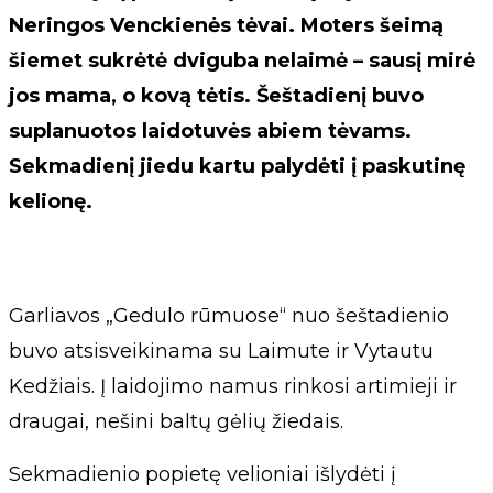
Neringos Venckienės tėvai. Moters šeimą
šiemet sukrėtė dviguba nelaimė – sausį mirė
jos mama, o kovą tėtis. Šeštadienį buvo
suplanuotos laidotuvės abiem tėvams.
Sekmadienį jiedu kartu palydėti į paskutinę
kelionę.
Garliavos „Gedulo rūmuose“ nuo šeštadienio
buvo atsisveikinama su Laimute ir Vytautu
Kedžiais. Į laidojimo namus rinkosi artimieji ir
draugai, nešini baltų gėlių žiedais.
Sekmadienio popietę velioniai išlydėti į