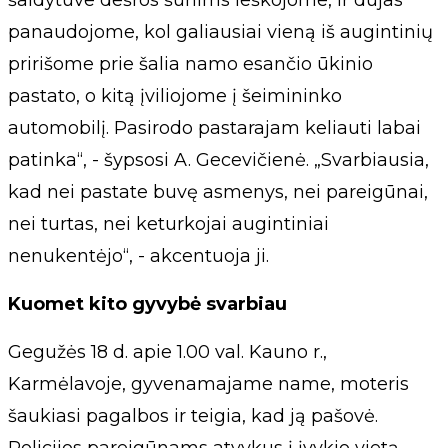
šaldytuve dešros šunims ieškojome, ir dujas
panaudojome, kol galiausiai vieną iš augintinių
pririšome prie šalia namo esančio ūkinio
pastato, o kitą įviliojome į šeimininko
automobilį. Pasirodo pastarajam keliauti labai
patinka“, - šypsosi A. Gecevičienė. „Svarbiausia,
kad nei pastate buvę asmenys, nei pareigūnai,
nei turtas, nei keturkojai augintiniai
nenukentėjo“, - akcentuoja ji.
Kuomet kito gyvybė svarbiau
Gegužės 18 d. apie 1.00 val. Kauno r.,
Karmėlavoje, gyvenamajame name, moteris
šaukiasi pagalbos ir teigia, kad ją pašovė.