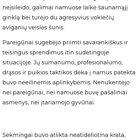
neįsileido, galimai namuose laikė šaunamąjį
ginklą bei turėjo du agresyvius vokiečių
aviganių veislės šunis.
Pareigūnai sugebėjo priimti savarankiškus ir
teisingus sprendimus itin sudėtingoje
situacijoje. Jų sumanumo, profesionalumo,
drąsos ir puikios taktikos dėka į namus patekta
buvo neeilinėmis aplinkybėmis. Nenukentėjo
nei pareigūnai, nei namuose buvę pašaliniai
asmenys, nei įtariamojo gyvūnai.
Sėkmingai buvo atlikta neatidėliotina krata,