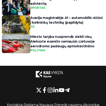
asistentą
SPORTAS
Avarija magistralėje A1 – automobilis rėžėsi
į kelininkų techniką (papildyta)
112
Miesto taryba nusprendė siekti visų
Aleksote esančio seniausio Lietuvoje
aerodromo paslaugų apmokestinimo
POLITIKA
Kontaktai
•
Reklama
•
Naujausi
•
Pranešk naujieną
•
Akcininkai