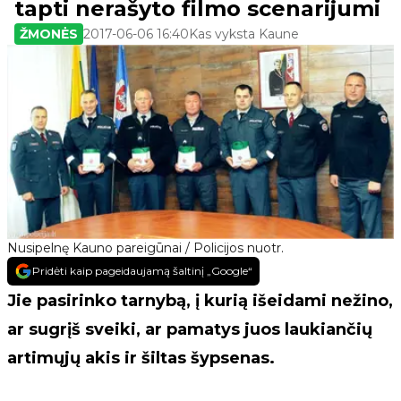
tapti nerašyto filmo scenarijumi
ŽMONĖS
2017-06-06 16:40
Kas vyksta Kaune
Nusipelnę Kauno pareigūnai / Policijos nuotr.
Pridėti kaip pageidaujamą šaltinį „Google“
Jie pasirinko tarnybą, į kurią išeidami nežino,
ar sugrįš sveiki, ar pamatys juos laukiančių
artimųjų akis ir šiltas šypsenas.