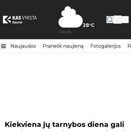
28
°C
Cloudy
Naujausios
Pranešk naujieną
Fotogalerijos
R
Kiekviena jų tarnybos diena gali