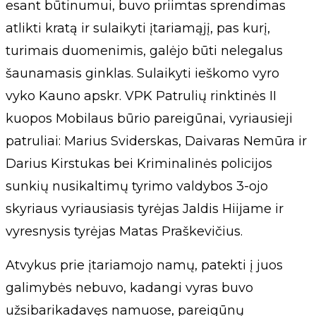
esant būtinumui, buvo priimtas sprendimas
atlikti kratą ir sulaikyti įtariamąjį, pas kurį,
turimais duomenimis, galėjo būti nelegalus
šaunamasis ginklas. Sulaikyti ieškomo vyro
vyko Kauno apskr. VPK Patrulių rinktinės II
kuopos Mobilaus būrio pareigūnai, vyriausieji
patruliai: Marius Sviderskas, Daivaras Nemūra ir
Darius Kirstukas bei Kriminalinės policijos
sunkių nusikaltimų tyrimo valdybos 3-ojo
skyriaus vyriausiasis tyrėjas Jaldis Hiijame ir
vyresnysis tyrėjas Matas Praškevičius.
Atvykus prie įtariamojo namų, patekti į juos
galimybės nebuvo, kadangi vyras buvo
užsibarikadavęs namuose, pareigūnų