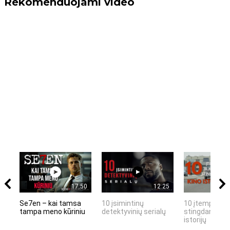
Rekomenduojami video
17:50
12:25
Se7en – kai tamsa
10 įsimintinų
10 įtemptų, k
tampa meno kūriniu
detektyvinių serialų
stingdančių k
istorijų