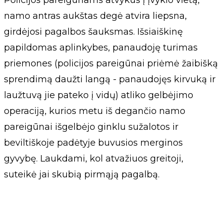
Policijos pareigūnams atvykus į įvykio vietą,
namo antras aukštas degė atvira liepsna,
girdėjosi pagalbos šauksmas. Išsiaiškinę
papildomas aplinkybes, panaudoję turimas
priemones (policijos pareigūnai priėmė žaibišką
sprendimą daužti langą - panaudojęs kirvuką ir
laužtuvą jie pateko į vidų) atliko gelbėjimo
operaciją, kurios metu iš degančio namo
pareigūnai išgelbėjo ginklu sužalotos ir
beviltiškoje padėtyje buvusios merginos
gyvybę. Laukdami, kol atvažiuos greitoji,
suteikė jai skubią pirmąją pagalbą.