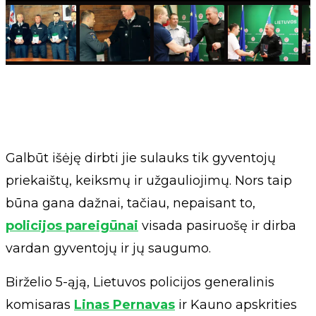
Galbūt išėję dirbti jie sulauks tik gyventojų
priekaištų, keiksmų ir užgauliojimų. Nors taip
būna gana dažnai, tačiau, nepaisant to,
policijos pareigūnai
visada pasiruošę ir dirba
vardan gyventojų ir jų saugumo.
Birželio 5-ąją, Lietuvos policijos generalinis
komisaras
Linas Pernavas
ir Kauno apskrities