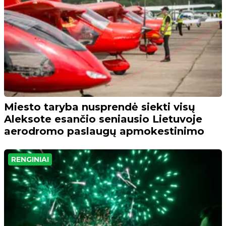
Miesto taryba nusprendė siekti visų
Aleksote esančio seniausio Lietuvoje
aerodromo paslaugų apmokestinimo
RENGINIAI