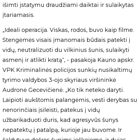
išimti įstatymu draudžiami daiktai ir sulaikytas
įtariamasis.
„Ideali operacija. Viskas, rodos, buvo kaip filme.
Stengėmės visais įmanomais būdais patekti į
vidų, neutralizuoti du vilkinius šunis, sulaikyti
asmenį ir atlikti kratą“, - pasakoja Kauno apskr.
VPK Kriminalinės policijos sunkių nusikaltimų
tyrimo valdybos 3-ojo skyriaus viršininkė
Audronė Gecevičienė. „Ko tik neteko daryti.
Laipioti aukštomis palangėmis, vesti derybas su
nenorinčiais įsileisti, patekus į vidų
užbarikaduoti duris, kad agresyvūs šunys
nepatektų į patalpą, kurioje jau buvome. Ir