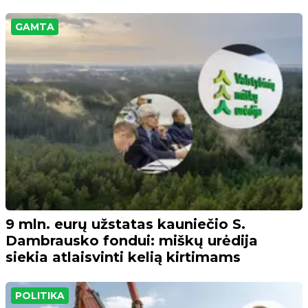
GAMTA
9 mln. eurų užstatas kauniečio S.
Dambrausko fondui: miškų urėdija
siekia atlaisvinti kelią kirtimams
POLITIKA