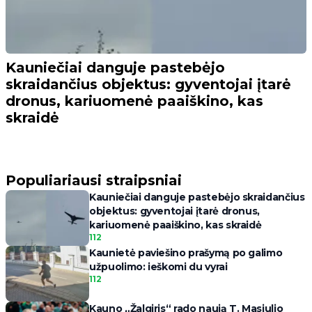
Kauniečiai danguje pastebėjo
skraidančius objektus: gyventojai įtarė
dronus, kariuomenė paaiškino, kas
skraidė
Populiariausi straipsniai
Kauniečiai danguje pastebėjo skraidančius
objektus: gyventojai įtarė dronus,
kariuomenė paaiškino, kas skraidė
112
Kaunietė paviešino prašymą po galimo
užpuolimo: ieškomi du vyrai
112
Kauno „Žalgiris“ rado naują T. Masiulio