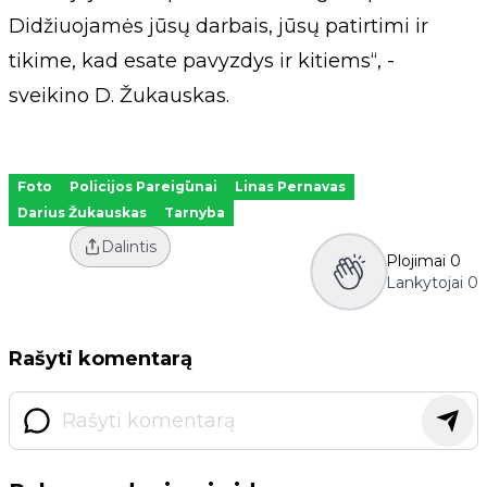
Didžiuojamės jūsų darbais, jūsų patirtimi ir
tikime, kad esate pavyzdys ir kitiems“, -
sveikino D. Žukauskas.
Foto
Policijos Pareigūnai
Linas Pernavas
Darius Žukauskas
Tarnyba
Dalintis
Plojimai
0
Lankytojai
0
Rašyti komentarą