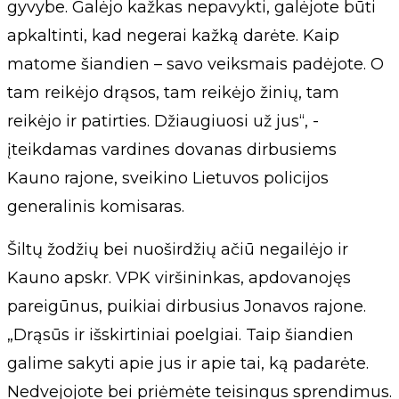
gyvybe. Galėjo kažkas nepavykti, galėjote būti
apkaltinti, kad negerai kažką darėte. Kaip
matome šiandien – savo veiksmais padėjote. O
tam reikėjo drąsos, tam reikėjo žinių, tam
reikėjo ir patirties. Džiaugiuosi už jus“, -
įteikdamas vardines dovanas dirbusiems
Kauno rajone, sveikino Lietuvos policijos
generalinis komisaras.
Šiltų žodžių bei nuoširdžių ačiū negailėjo ir
Kauno apskr. VPK viršininkas, apdovanojęs
pareigūnus, puikiai dirbusius Jonavos rajone.
„Drąsūs ir išskirtiniai poelgiai. Taip šiandien
galime sakyti apie jus ir apie tai, ką padarėte.
Nedvejojote bei priėmėte teisingus sprendimus.