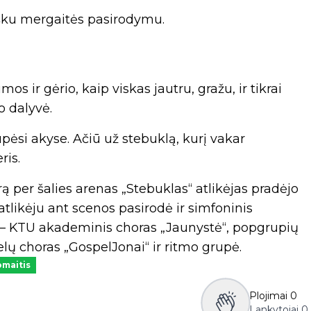
išku mergaitės pasirodymu.
 ir gėrio, kaip viskas jautru, gražu, ir tikrai
o dalyvė.
upėsi akyse. Ačiū už stebuklą, kurį vakar
ris.
ą per šalies arenas „Stebuklas“ atlikėjas pradėjo
atlikėju ant scenos pasirodė ir simfoninis
ai – KTU akademinis choras „Jaunystė“, popgrupių
elų choras „GospelJonai“ ir ritmo grupė.
omaitis
Plojimai
0
Lankytojai
0