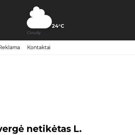
24
°C
Cloudy
Reklama
Kontaktai
ergė netikėtas L.