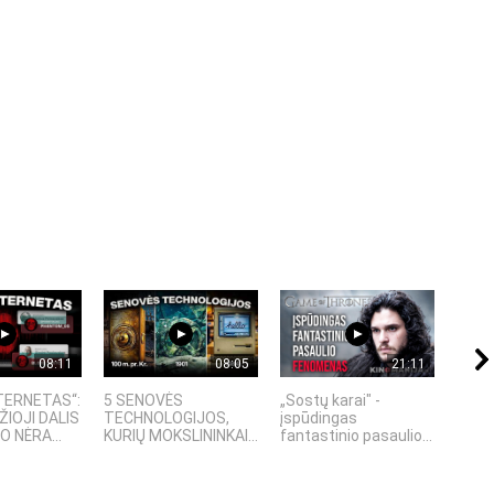
08:11
08:05
21:11
TERNETAS“:
5 SENOVĖS
„Sostų karai" -
4 PA
ŽIOJI DALIS
TECHNOLOGIJOS,
įspūdingas
TECH
 NĖRA...
KURIŲ MOKSLININKAI...
fantastinio pasaulio...
KURI