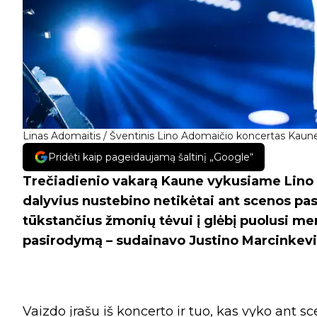
Linas Adomaitis / Šventinis Lino Adomaičio koncertas Kaune 
Pridėti kaip pageidaujamą šaltinį „Google“
Trečiadienio vakarą Kaune vykusiame Lino 
dalyvius nustebino netikėtai ant scenos pasi
tūkstančius žmonių tėvui į glėbį puolusi me
pasirodymą – sudainavo Justino Marcinkevi
Vaizdo įrašu iš koncerto ir tuo, kas vyko ant sc