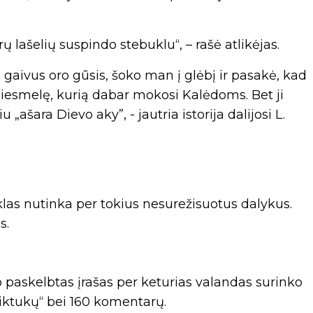
ų lašelių suspindo stebuklu“, – rašė atlikėjas.
 gaivus oro gūsis, šoko man į glėbį ir pasakė, kad
giesmelę, kurią dabar mokosi Kalėdoms. Bet ji
 „ašara Dievo aky”, - jautria istorija dalijosi L.
uklas nutinka per tokius nesurežisuotus dalykus.
s.
 paskelbtas įrašas per keturias valandas surinko
tiktukų“ bei 160 komentarų.