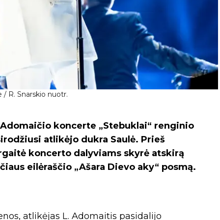
/ R. Snarskio nuotr.
Adomaičio koncerte „Stebuklai“ renginio
rodžiusi atlikėjo dukra Saulė. Prieš
rgaitė koncerto dalyviams skyrė atskirą
čiaus eilėraščio „Ašara Dievo aky“ posmą.
enos, atlikėjas L. Adomaitis pasidalijo