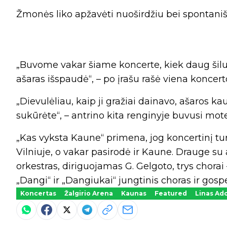
Žmonės liko apžavėti nuoširdžiu bei spontan
„Buvome vakar šiame koncerte, kiek daug šilumos
ašaras išspaudė“, – po įrašu rašė viena koncert
„Dievulėliau, kaip ji gražiai dainavo, ašaros ka
sukūrėte“, – antrino kita renginyje buvusi mote
„Kas vyksta Kaune“ primena, jog koncertinį tur
Vilniuje, o vakar pasirodė ir Kaune. Drauge su 
orkestras, diriguojamas G. Gelgoto, trys chor
„Dangi“ ir „Dangiukai“ jungtinis choras ir gosp
Koncertas
Žalgirio Arena
Kaunas
Featured
Linas Ad