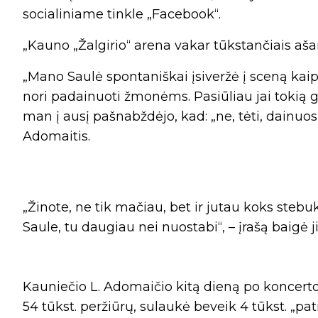
socialiniame tinkle „Facebook“.
„Kauno „Žalgirio“ arena vakar tūkstančiais ašar
„Mano Saulė spontaniškai įsiveržė į sceną kaip
nori padainuoti žmonėms. Pasiūliau jai tokią 
man į ausį pašnabždėjo, kad: „ne, tėti, dainuosiu
Adomaitis.
„Žinote, ne tik mačiau, bet ir jutau koks steb
Saule, tu daugiau nei nuostabi“, – įrašą baigė ji
Kauniečio L. Adomaičio kitą dieną po koncerto
54 tūkst. peržiūrų, sulaukė beveik 4 tūkst. „pa