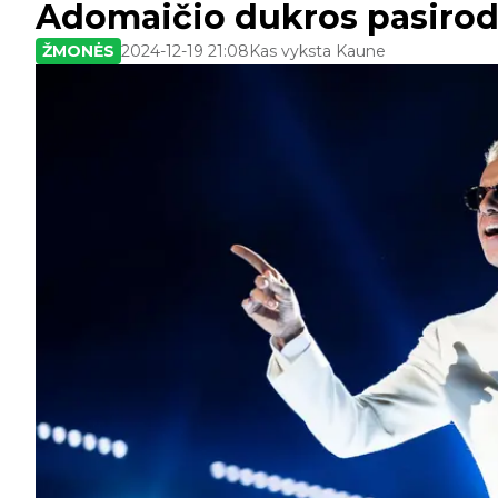
Adomaičio dukros pasiro
ŽMONĖS
2024-12-19 21:08
Kas vyksta Kaune