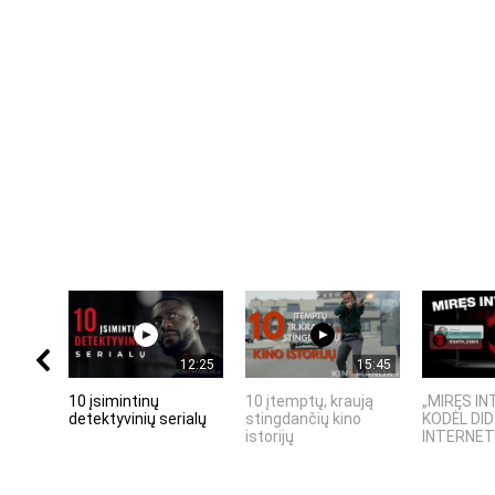
12:25
15:45
10 įsimintinų
10 įtemptų, kraują
„MIRĘS IN
detektyvinių serialų
stingdančių kino
KODĖL DID
istorijų
INTERNETO