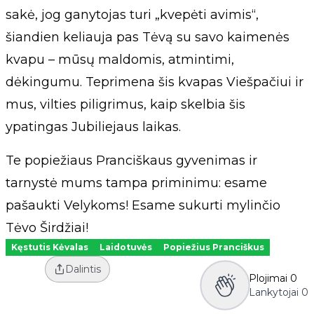
sakė, jog ganytojas turi „kvepėti avimis“,
šiandien keliauja pas Tėvą su savo kaimenės
kvapu – mūsų maldomis, atmintimi,
dėkingumu. Teprimena šis kvapas Viešpačiui ir
mus, vilties piligrimus, kaip skelbia šis
ypatingas Jubiliejaus laikas.
Te popiežiaus Pranciškaus gyvenimas ir
tarnystė mums tampa priminimu: esame
pašaukti Velykoms! Esame sukurti mylinčio
Tėvo Širdžiai!
Kęstutis Kėvalas
Laidotuvės
Popiežius Pranciškus
Dalintis
Plojimai
0
Lankytojai
0