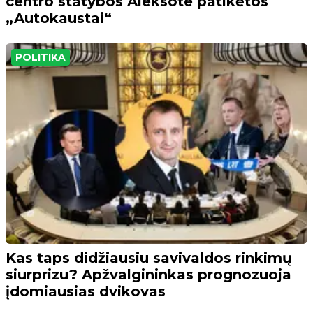
centro statybos Aleksote patikėtos
„Autokaustai“
POLITIKA
Kas taps didžiausiu savivaldos rinkimų
siurprizu? Apžvalgininkas prognozuoja
įdomiausias dvikovas