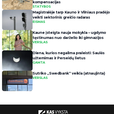
kompensacijas
STATYBOS
Magistralėje tarp Kauno ir Vilniaus pradėjo
veikti sektorinis greičio radaras
EISMAS
Kaune įsteigta nauja mokykla – ugdymo
tęstinumas nuo darželio iki gimnazijos
VERSLAS
Diena, kurios negalima praleisti: Saulės
užtemimas ir Perseidų lietus
GAMTA
Sutriko „Swedbank“ veikla (atnaujinta)
VERSLAS