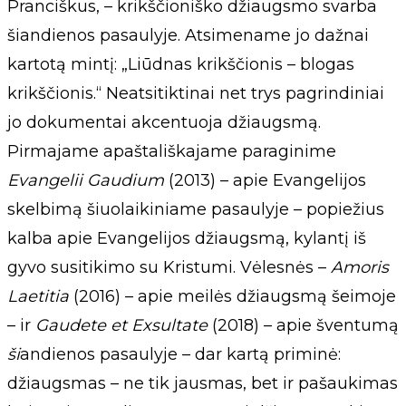
Pranciškus, – krikščioniško džiaugsmo svarba
šiandienos pasaulyje. Atsimename jo dažnai
kartotą mintį: „Liūdnas krikščionis – blogas
krikščionis.“ Neatsitiktinai net trys pagrindiniai
jo dokumentai akcentuoja džiaugsmą.
Pirmajame apaštališkajame paraginime
Evangelii Gaudium
(2013) – apie Evangelijos
skelbimą šiuolaikiniame pasaulyje – popiežius
kalba apie Evangelijos džiaugsmą, kylantį iš
gyvo susitikimo su Kristumi. Vėlesnės –
Amoris
Laetitia
(2016) – apie meilės džiaugsmą šeimoje
– ir
Gaudete et Exsultate
(2018) – apie šventumą
ši
andienos pasaulyje – dar kartą priminė:
džiaugsmas – ne tik jausmas, bet ir pašaukimas