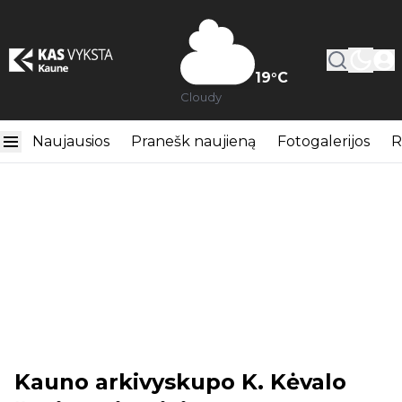
19
°C
Cloudy
Naujausios
Pranešk naujieną
Fotogalerijos
R
Kauno arkivyskupo K. Kėvalo