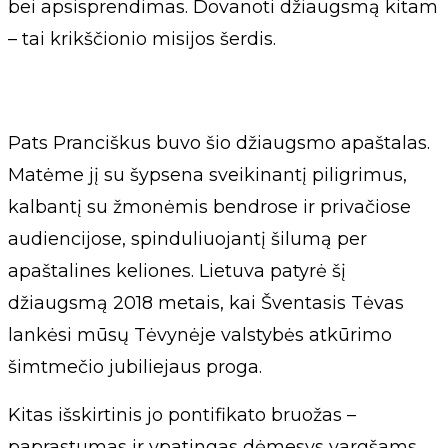
bei apsisprendimas. Dovanoti džiaugsmą kitam
– tai krikščionio misijos šerdis.
Pats Pranciškus buvo šio džiaugsmo apaštalas.
Matėme jį su šypsena sveikinantį piligrimus,
kalbantį su žmonėmis bendrose ir privačiose
audiencijose, spinduliuojantį šilumą per
apaštalines keliones. Lietuva patyrė šį
džiaugsmą 2018 metais, kai Šventasis Tėvas
lankėsi mūsų Tėvynėje valstybės atkūrimo
šimtmečio jubiliejaus proga.
Kitas išskirtinis jo pontifikato bruožas –
paprastumas ir ypatingas dėmesys vargšams.