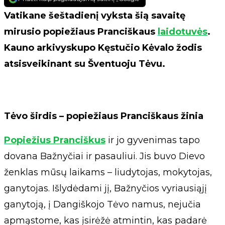
Vatikane šeštadienį vyksta šią savaitę
mirusio popiežiaus Pranciškaus
laidotuvės
.
Kauno arkivyskupo Kęstučio Kėvalo žodis
atsisveikinant su Šventuoju Tėvu.
Tėvo širdis – popiežiaus Pranciškaus žinia
Popiežius Pranciškus
ir jo gyvenimas tapo
dovana Bažnyčiai ir pasauliui. Jis buvo Dievo
ženklas mūsų laikams – liudytojas, mokytojas,
ganytojas. Išlydėdami jį, Bažnyčios vyriausiąjį
ganytoją, į Dangiškojo Tėvo namus, nejučia
apmąstome, kas įsirėžė atmintin, kas padarė