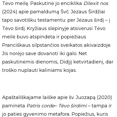
Tėvo meilę. Paskutinė jo enciklika
Dilexit nos
(2024) apie pamaldumą Švč. Jėzaus Širdžiai
tapo savotišku testamentu: per Jėzaus širdį – į
Tėvo širdį. Kryžiaus slėpinyje atsivėrusi Tėvo
meilė buvo atspindėta ir popiežiaus
Pranciškaus silpstančios sveikatos akivaizdoje.
Jis norėjo save dovanoti iki galo. Net
paskutinėmis dienomis, Didįjį ketvirtadienį, dar
troško nuplauti kaliniams kojas.
Apaštališkajame laiške apie šv. Juozapą (2020)
paminėta
Patris corde
–
Tėvo širdimi
– tampa ir
jo paties gyvenimo metafora. Popiežius, kuris