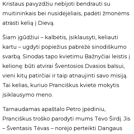
Kristaus pavyzdžiu nebijoti bendrauti su
muitininkais bei nusidėjėliais, padėti žmonėms
atrasti kelią į Dievą.
Šiam įgūdžiui – kalbėtis, įsiklausyti, keliauti
kartu – ugdyti popiežius pabrėžė sinodiškumo
svarbą. Sinodas tapo kvietimu Bažnyčiai leistis į
kelionę: būti atvirai Šventosios Dvasios balsui,
vieni kitų patirčiai ir taip atnaujinti savo misiją.
Tai kelias, kuriuo Pranciškus kvietė mokytis
įsiklausymo meno.
Tarnaudamas apaštalo Petro įpėdiniu,
Pranciškus troško parodyti mums Tėvo Širdį. Jis
– Šventasis Tėvas – norėjo perteikti Dangaus