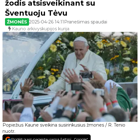
žodis atsisveikinant su
Šventuoju Tėvu
ŽMONĖS
2025-04-26 14:11
Pranešimas spaudai
Kauno arkivyskupijos kurija
Popiežius Kaune sveikina susirinkusius žmones / R. Tenio
nuotr.
Pridėti kaip pageidaujamą šaltinį „Google“