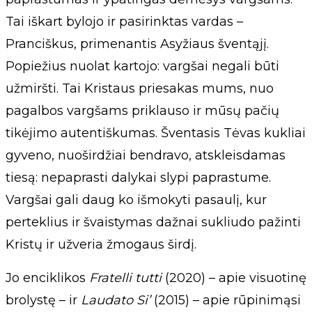
Tai iškart bylojo ir pasirinktas vardas –
Pranciškus, primenantis Asyžiaus šventąjį.
Popiežius nuolat kartojo: vargšai negali būti
užmiršti. Tai Kristaus priesakas mums, nuo
pagalbos vargšams priklauso ir mūsų pačių
tikėjimo autentiškumas. Šventasis Tėvas kukliai
gyveno, nuoširdžiai bendravo, atskleisdamas
tiesą: nepaprasti dalykai slypi paprastume.
Vargšai gali daug ko išmokyti pasaulį, kur
perteklius ir švaistymas dažnai sukliudo pažinti
Kristų ir užveria žmogaus širdį.
Jo enciklikos
Fratelli tutti
(2020) – apie visuotinę
brolystę – ir
Laudato Si’
(2015) – apie rūpinimąsi