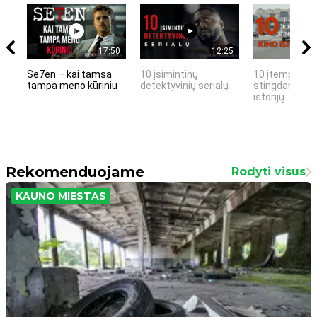
17:50
12:25
Se7en – kai tamsa
10 įsimintinų
10 įtemptų, k
tampa meno kūriniu
detektyvinių serialų
stingdančių k
istorijų
Rekomenduojame
Rodyti visus
KAUNO MIESTAS