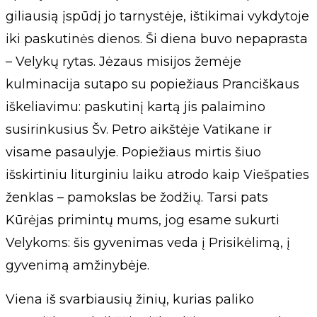
giliausią įspūdį jo tarnystėje, ištikimai vykdytoje
iki paskutinės dienos. Ši diena buvo nepaprasta
– Velykų rytas. Jėzaus misijos žemėje
kulminacija sutapo su popiežiaus Pranciškaus
iškeliavimu: paskutinį kartą jis palaimino
susirinkusius Šv. Petro aikštėje Vatikane ir
visame pasaulyje. Popiežiaus mirtis šiuo
išskirtiniu liturginiu laiku atrodo kaip Viešpaties
ženklas – pamokslas be žodžių. Tarsi pats
Kūrėjas primintų mums, jog esame sukurti
Velykoms: šis gyvenimas veda į Prisikėlimą, į
gyvenimą amžinybėje.
Viena iš svarbiausių žinių, kurias paliko