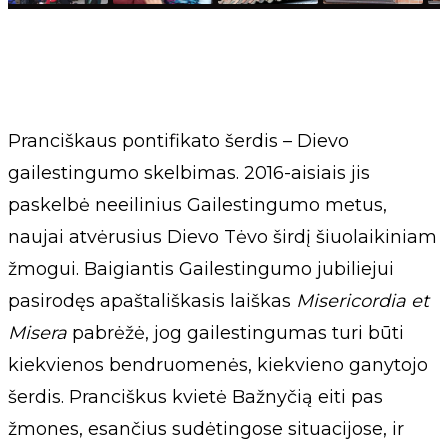
Pranciškaus pontifikato šerdis – Dievo
gailestingumo skelbimas. 2016-aisiais jis
paskelbė neeilinius Gailestingumo metus,
naujai atvėrusius Dievo Tėvo širdį šiuolaikiniam
žmogui. Baigiantis Gailestingumo jubiliejui
pasirodęs apaštališkasis laiškas
Misericordia et
Misera
pabrėžė, jog gailestingumas turi būti
kiekvienos bendruomenės, kiekvieno ganytojo
šerdis. Pranciškus kvietė Bažnyčią eiti pas
žmones, esančius sudėtingose situacijose, ir