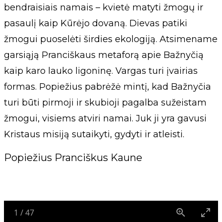
bendraisiais namais – kvietė matyti žmogų ir
pasaulį kaip Kūrėjo dovaną. Dievas patiki
žmogui puoselėti širdies ekologiją. Atsimename
garsiąją Pranciškaus metaforą apie Bažnyčią
kaip karo lauko ligoninę. Vargas turi įvairias
formas. Popiežius pabrėžė mintį, kad Bažnyčia
turi būti pirmoji ir skubioji pagalba sužeistam
žmogui, visiems atviri namai. Juk ji yra gavusi
Kristaus misiją sutaikyti, gydyti ir atleisti.
Popiežius Pranciškus Kaune
1
/
47