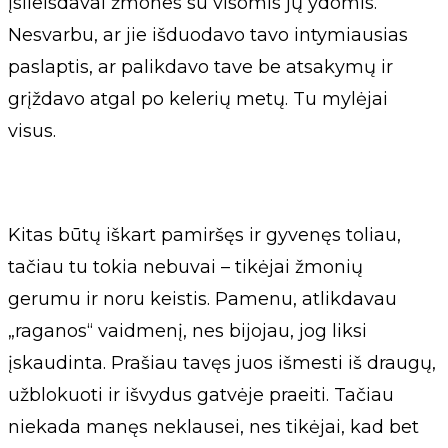
įsileisdavai žmones su visomis jų ydomis.
Nesvarbu, ar jie išduodavo tavo intymiausias
paslaptis, ar palikdavo tave be atsakymų ir
grįždavo atgal po kelerių metų. Tu mylėjai
visus.
Kitas būtų iškart pamiršęs ir gyvenęs toliau,
tačiau tu tokia nebuvai – tikėjai žmonių
gerumu ir noru keistis. Pamenu, atlikdavau
„raganos“ vaidmenį, nes bijojau, jog liksi
įskaudinta. Prašiau tavęs juos išmesti iš draugų,
užblokuoti ir išvydus gatvėje praeiti. Tačiau
niekada manęs neklausei, nes tikėjai, kad bet