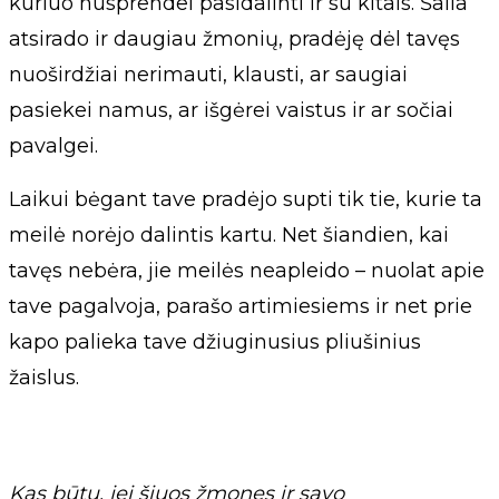
kuriuo nusprendei pasidalinti ir su kitais. Šalia
atsirado ir daugiau žmonių, pradėję dėl tavęs
nuoširdžiai nerimauti, klausti, ar saugiai
pasiekei namus, ar išgėrei vaistus ir ar sočiai
pavalgei.
Laikui bėgant tave pradėjo supti tik tie, kurie ta
meilė norėjo dalintis kartu. Net šiandien, kai
tavęs nebėra, jie meilės neapleido – nuolat apie
tave pagalvoja, parašo artimiesiems ir net prie
kapo palieka tave džiuginusius pliušinius
žaislus.
Kas būtų, jei šiuos žmones ir savo