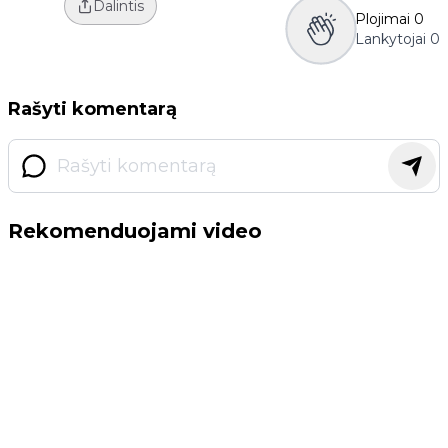
Dalintis
Plojimai
0
Lankytojai
0
Rašyti komentarą
Rekomenduojami video