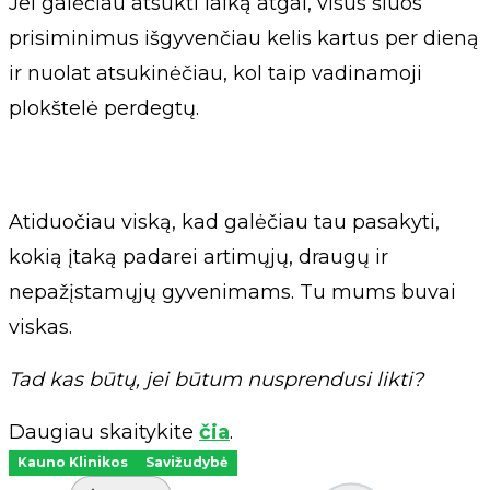
Jei galėčiau atsukti laiką atgal, visus šiuos
prisiminimus išgyvenčiau kelis kartus per dieną
ir nuolat atsukinėčiau, kol taip vadinamoji
plokštelė perdegtų.
Atiduočiau viską, kad galėčiau tau pasakyti,
kokią įtaką padarei artimųjų, draugų ir
nepažįstamųjų gyvenimams. Tu mums buvai
viskas.
Tad kas būtų, jei būtum nusprendusi likti?
Daugiau skaitykite
čia
.
Kauno Klinikos
Savižudybė