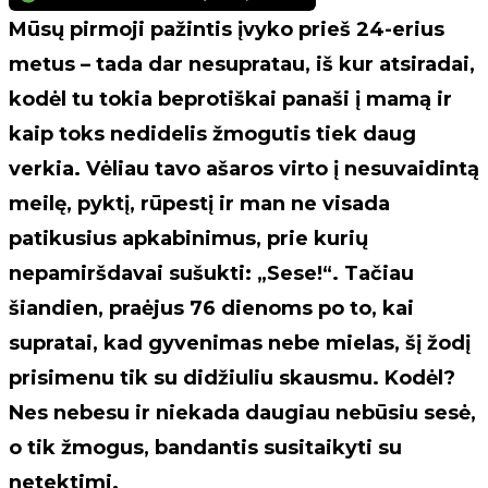
Mūsų pirmoji pažintis įvyko prieš 24-erius
metus – tada dar nesupratau, iš kur atsiradai,
kodėl tu tokia beprotiškai panaši į mamą ir
kaip toks nedidelis žmogutis tiek daug
verkia. Vėliau tavo ašaros virto į nesuvaidintą
meilę, pyktį, rūpestį ir man ne visada
patikusius apkabinimus, prie kurių
nepamiršdavai sušukti: „Sese!“. Tačiau
šiandien, praėjus 76 dienoms po to, kai
supratai, kad gyvenimas nebe mielas, šį žodį
prisimenu tik su didžiuliu skausmu. Kodėl?
Nes nebesu ir niekada daugiau nebūsiu sesė,
o tik žmogus, bandantis susitaikyti su
netektimi.