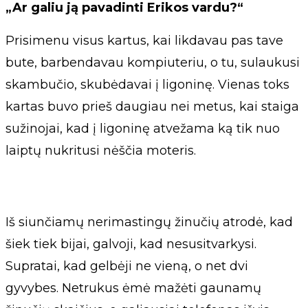
„Ar galiu ją pavadinti Erikos vardu?“
Prisimenu visus kartus, kai likdavau pas tave
bute, barbendavau kompiuteriu, o tu, sulaukusi
skambučio, skubėdavai į ligoninę. Vienas toks
kartas buvo prieš daugiau nei metus, kai staiga
sužinojai, kad į ligoninę atvežama ką tik nuo
laiptų nukritusi nėščia moteris.
Iš siunčiamų nerimastingų žinučių atrodė, kad
šiek tiek bijai, galvoji, kad nesusitvarkysi.
Supratai, kad gelbėji ne vieną, o net dvi
gyvybes. Netrukus ėmė mažėti gaunamų