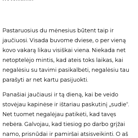
Pastaruosius du mėnesius būtent taip ir
jaučiuosi. Visada buvome dviese, o per vieną
kovo vakarą likau visiškai viena. Niekada net
netoptelėjo mintis, kad ateis toks laikas, kai
negalėsiu su tavimi pasikalbėti, negalėsiu tau
parašyti ar net kartu pasijuokti.
Panašiai jaučiausi ir tą dieną, kai be veido
stovėjau kapinėse ir ištariau paskutinį „sudie“.
Net tuomet negalėjau patikėti, kad tavęs
nebėra. Galvojau, kad tiesiog po darbo grįžai
namo, prisnūdai ir pamiršai atsisveikinti. O aš