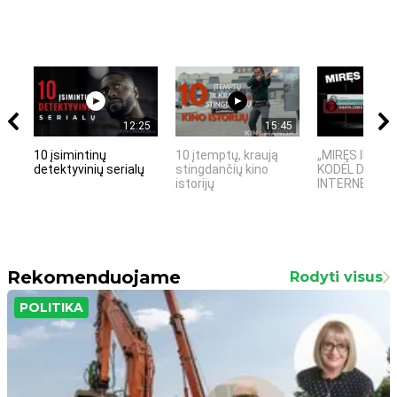
12:25
15:45
10 įsimintinų
10 įtemptų, kraują
„MIRĘS INTER
detektyvinių serialų
stingdančių kino
KODĖL DIDŽIOJ
istorijų
INTERNETO NĖ
Rekomenduojame
Rodyti visus
POLITIKA