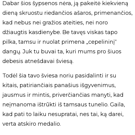
Dabar šios šypsenos nėra, ją pakeitė kiekvieną
dieną skruostu riedančios ašaros, primenančios,
kad nebus nei gražios ateities, nei noro
džiaugtis kasdienybe. Be tavęs viskas tapo
pilka, tamsu ir nuolat primena „cepelininį“
dangų. Juk tu buvai ta, kuri mums pro šiuos
debesis atnešdavai šviesą.
Todėl šia tavo šviesa noriu pasidalinti ir su
kitais, patiriančiais panašius išgyvenimus,
jausmus ir mintis, priverčiančias manyti, kad
neįmanoma ištrūkti iš tamsaus tunelio. Gaila,
kad pati to laiku nesupratai, nes tai, ką darei,
verta atskiro medalio.