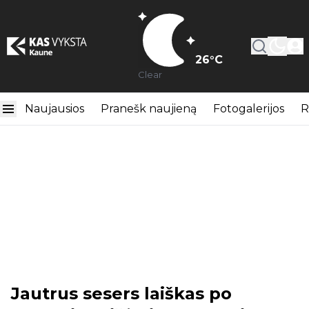
26
°C
Clear
Naujausios
Pranešk naujieną
Fotogalerijos
R
Jautrus sesers laiškas po