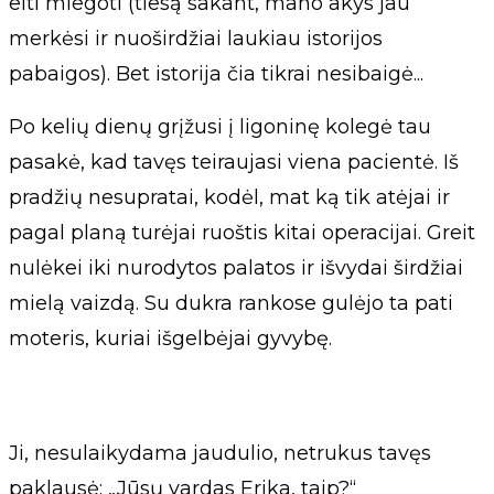
eiti miegoti (tiesą sakant, mano akys jau
merkėsi ir nuoširdžiai laukiau istorijos
pabaigos). Bet istorija čia tikrai nesibaigė...
Po kelių dienų grįžusi į ligoninę kolegė tau
pasakė, kad tavęs teiraujasi viena pacientė. Iš
pradžių nesupratai, kodėl, mat ką tik atėjai ir
pagal planą turėjai ruoštis kitai operacijai. Greit
nulėkei iki nurodytos palatos ir išvydai širdžiai
mielą vaizdą. Su dukra rankose gulėjo ta pati
moteris, kuriai išgelbėjai gyvybę.
Ji, nesulaikydama jaudulio, netrukus tavęs
paklausė: „Jūsų vardas Erika, taip?“