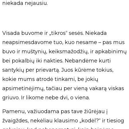
niekada nejausiu.
Visada buvome ir „tikros“ sesės. Niekada
neapsimesdavome tuo, kuo nesame – pas mus
buvo ir muštynių, keiksmažodžių, ir apkabinimų
bei pokalbių iki nakties. Nebandėme kurti
santykių per prievartą. Juos kūrėme tokius,
kokie mums atrodė tinkami, be jokių
apsimetinėjimų, tačiau per vieną vakarą viskas
griuvo. Ir likome nebe dvi, o viena.
Pamenu, važiuodama pas tave žiūrėjau į
žvaigždes, nekėliau klausimo „kodėl?“ ir tiesiog