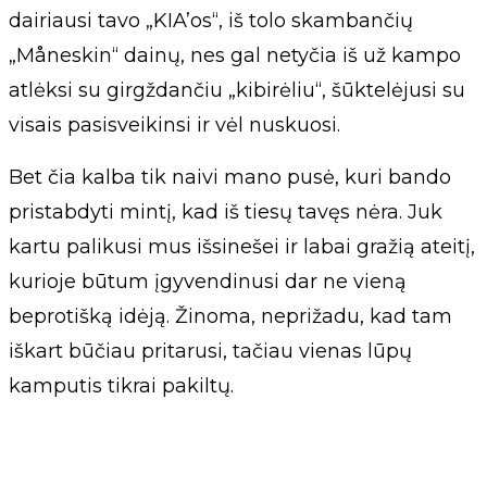
dairiausi tavo „KIA’os“, iš tolo skambančių
„Måneskin“ dainų, nes gal netyčia iš už kampo
atlėksi su girgždančiu „kibirėliu“, šūktelėjusi su
visais pasisveikinsi ir vėl nuskuosi.
Bet čia kalba tik naivi mano pusė, kuri bando
pristabdyti mintį, kad iš tiesų tavęs nėra. Juk
kartu palikusi mus išsinešei ir labai gražią ateitį,
kurioje būtum įgyvendinusi dar ne vieną
beprotišką idėją. Žinoma, neprižadu, kad tam
iškart būčiau pritarusi, tačiau vienas lūpų
kamputis tikrai pakiltų.