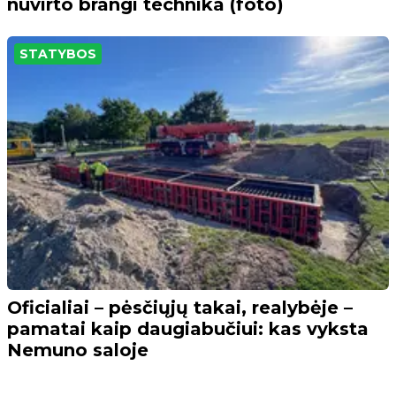
nuvirto brangi technika (foto)
STATYBOS
Oficialiai – pėsčiųjų takai, realybėje –
pamatai kaip daugiabučiui: kas vyksta
Nemuno saloje