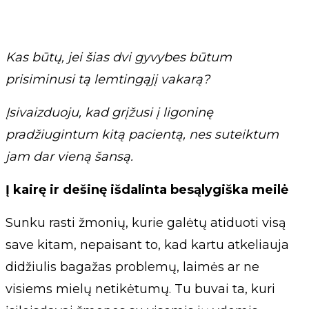
Kas būtų, jei šias dvi gyvybes būtum
prisiminusi tą lemtingąjį vakarą?
Įsivaizduoju, kad grįžusi į ligoninę
pradžiugintum kitą pacientą, nes suteiktum
jam dar vieną šansą.
Į kairę ir dešinę išdalinta besąlygiška meilė
Sunku rasti žmonių, kurie galėtų atiduoti visą
save kitam, nepaisant to, kad kartu atkeliauja
didžiulis bagažas problemų, laimės ar ne
visiems mielų netikėtumų. Tu buvai ta, kuri