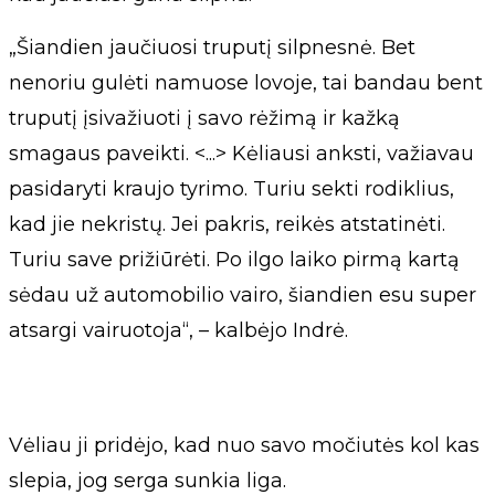
„Šiandien jaučiuosi truputį silpnesnė. Bet
nenoriu gulėti namuose lovoje, tai bandau bent
truputį įsivažiuoti į savo rėžimą ir kažką
smagaus paveikti. <...> Kėliausi anksti, važiavau
pasidaryti kraujo tyrimo. Turiu sekti rodiklius,
kad jie nekristų. Jei pakris, reikės atstatinėti.
Turiu save prižiūrėti. Po ilgo laiko pirmą kartą
sėdau už automobilio vairo, šiandien esu super
atsargi vairuotoja“, – kalbėjo Indrė.
Vėliau ji pridėjo, kad nuo savo močiutės kol kas
slepia, jog serga sunkia liga.