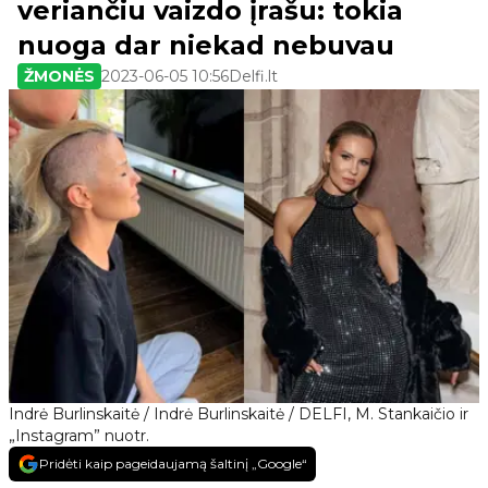
veriančiu vaizdo įrašu: tokia
nuoga dar niekad nebuvau
ŽMONĖS
2023-06-05 10:56
Delfi.lt
Indrė Burlinskaitė / Indrė Burlinskaitė / DELFI, M. Stankaičio ir
„Instagram” nuotr.
Pridėti kaip pageidaujamą šaltinį „Google“