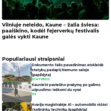
Vilniuje neleido, Kaune – žalia šviesa:
paaiškino, kodėl fejerverkų festivalis
galės vykti Kaune
Populiariausi straipsniai
Dokumento failo pavadinimas atskleidė
statybų paslaptį Nemuno saloje
(papildyta)
STATYBOS
Kaunietė paviešino prašymą po galimo
užpuolimo: ieškomi du vyrai
112
Avarija magistralėje A1 – automobilis rėžėsi
į kelininkų techniką (papildyta)