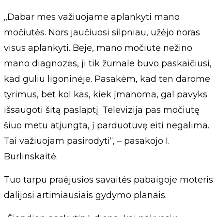
„Dabar mes važiuojame aplankyti mano
močiutės. Nors jaučiuosi silpniau, užėjo noras
visus aplankyti. Beje, mano močiutė nežino
mano diagnozės, ji tik žurnale buvo paskaičiusi,
kad guliu ligoninėje. Pasakėm, kad ten darome
tyrimus, bet kol kas, kiek įmanoma, gal pavyks
išsaugoti šitą paslaptį. Televizija pas močiutę
šiuo metu atjungta, į parduotuvę eiti negalima.
Tai važiuojam pasirodyti“, – pasakojo I.
Burlinskaitė.
Tuo tarpu praėjusios savaitės pabaigoje moteris
dalijosi artimiausiais gydymo planais.