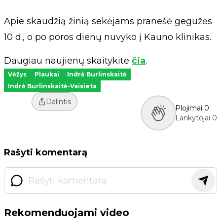
Apie skaudžią žinią sekėjams pranešė gegužės
10 d., o po poros dienų nuvyko į Kauno klinikas.
Daugiau naujienų skaitykite
čia
.
Vėžys
Plaukai
Indrė Burlinskaitė
Indrė Burlinskaitė-Vaisieta
Dalintis
Plojimai
0
Lankytojai
0
Rašyti komentarą
Rekomenduojami video