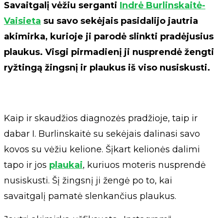
Savaitgalį vėžiu serganti
Indrė Burlinskaitė-
Vaisieta
su savo sekėjais pasidalijo jautria
akimirka, kurioje ji parodė slinkti pradėjusius
plaukus. Visgi pirmadienį ji nusprendė žengti
ryžtingą žingsnį ir plaukus iš viso nusiskusti.
Kaip ir skaudžios diagnozės pradžioje, taip ir
dabar I. Burlinskaitė su sekėjais dalinasi savo
kovos su vėžiu kelione. Šįkart kelionės dalimi
tapo ir jos
plaukai
, kuriuos moteris nusprendė
nusiskusti. Šį žingsnį ji žengė po to, kai
savaitgalį pamatė slenkančius plaukus.