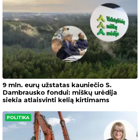
9 mln. eurų užstatas kauniečio S.
Dambrausko fondui: miškų urėdija
siekia atlaisvinti kelią kirtimams
POLITIKA