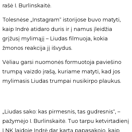
rašė I. Burlinskaitė.
Tolesnėse „Instagram“ istorijose buvo matyti,
kaip Indrė atidaro duris ir į namus įleidžia
grįžusį mylimąjį – Liudas filmuoja, kokia
žmonos reakcija jį išvydus.
Vėliau garsi nuomonės formuotoja paviešino
trumpą vaizdo įrašą, kuriame matyti, kad jos
mylimasis Liudas trumpai nusikirpo plaukus.
„Liudas sako: kas pirmesnis, tas gudresnis“, –
pažymėjo I. Burlinskaitė. Tuo tarpu ketvirtadienį
LNK laidoje Indrė dar kartą papasakojo, kaip