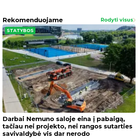
Rekomenduojame
Rodyti visus
STATYBOS
Darbai Nemuno saloje eina į pabaigą,
tačiau nei projekto, nei rangos sutarties
savivaldybė vis dar nerodo