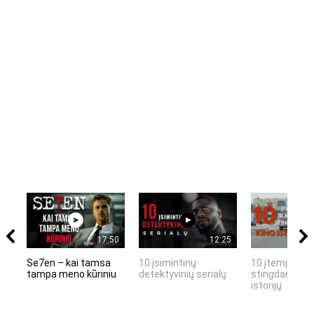
17:50
12:25
Se7en – kai tamsa
10 įsimintinų
10 įtemptų, k
tampa meno kūriniu
detektyvinių serialų
stingdančių k
istorijų