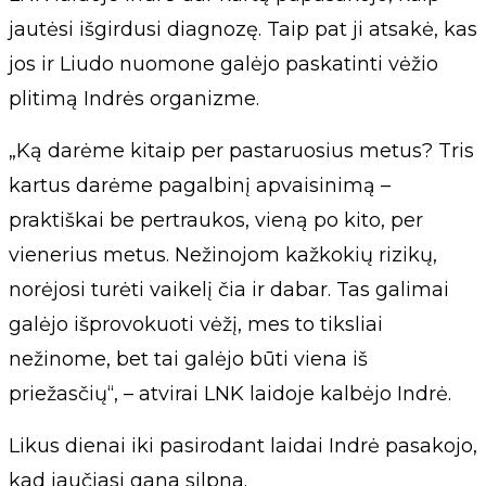
jautėsi išgirdusi diagnozę. Taip pat ji atsakė, kas
jos ir Liudo nuomone galėjo paskatinti vėžio
plitimą Indrės organizme.
„Ką darėme kitaip per pastaruosius metus? Tris
kartus darėme pagalbinį apvaisinimą –
praktiškai be pertraukos, vieną po kito, per
vienerius metus. Nežinojom kažkokių rizikų,
norėjosi turėti vaikelį čia ir dabar. Tas galimai
galėjo išprovokuoti vėžį, mes to tiksliai
nežinome, bet tai galėjo būti viena iš
priežasčių“, – atvirai LNK laidoje kalbėjo Indrė.
Likus dienai iki pasirodant laidai Indrė pasakojo,
kad jaučiasi gana silpna.