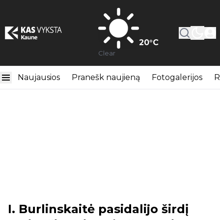
20
°C
Clear
Naujausios
Pranešk naujieną
Fotogalerijos
R
I. Burlinskaitė pasidalijo širdį