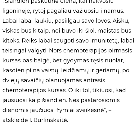
„Šiandien paskutinė diena, kai nakvosiu
ligoninėje, rytoj pagaliau važiuosiu į namus.
Labai labai laukiu, pasiilgau savo lovos. Aišku,
viskas bus kitaip, nei buvo iki šiol, maistas bus
kitoks. Reiks labai saugoti savo imunitetą, labai
teisingai valgyti. Nors chemoterapijos pirmasis
kursas pasibaigė, bet gydymas tęsis nuolat,
kasdien pilna vaistų, leidžiamų ir geriamų, po
dviejų savaičių planuojamas antrasis
chemoterapijos kursas. O iki tol, tikiuosi, kad
jausiuosi kaip šiandien. Nes pastarosiomis
dienomis jaučiuosi žymiai sveikesnė“, –
atskleidė I. Burlinskaitė.