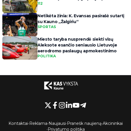
112
Netikėta žinia: K. Evansas pasirašė sutartį
su Kauno „Žalgiriu“
SPORTAS
Miesto taryba nusprendė siekti visų
Aleksote esančio seniausio Lietuvoje
aerodromo paslaugų apmokestinimo
POLITIKA
Kontaktai
•
Reklama
•
Naujausi
•
Pranešk naujieną
•
Akcininkai
•
Privatumo politika