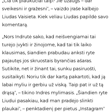
„Čia tik plaukučiai taip? Jie užaugs – dar
sveikesni ir gražesni“, – vaizdo įraše kalbėjo
Liudas Vaisieta. Kiek vėliau Liudas papildė savo
komentarą.
„Nors Indrutė sako, kad neišvengiamai tai
turėjo įvykti ir žinojome, kad tai tik laiko
klausimas, šiandien prabudau anksti ryte
pajautęs jos skruostais byrančias ašaras.
Sutikite, net ir žinant tai, sunku pasiruošti,
susitaikyti. Noriu tik dar kartą pakartoti, kad ją
labai myliu ir gerbiu už viską. Taip pat ir už tą
drąsą“, – tikino Indrės mylimasis. „Šiandien ryte
Liudui pasakiau, kad man pradėjo slinkti
plaukai“, – penktadienį per pietus „Instagram“