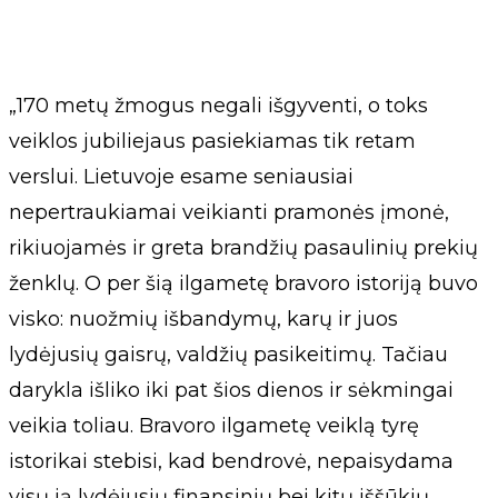
„170 metų žmogus negali išgyventi, o toks
veiklos jubiliejaus pasiekiamas tik retam
verslui. Lietuvoje esame seniausiai
nepertraukiamai veikianti pramonės įmonė,
rikiuojamės ir greta brandžių pasaulinių prekių
ženklų. O per šią ilgametę bravoro istoriją buvo
visko: nuožmių išbandymų, karų ir juos
lydėjusių gaisrų, valdžių pasikeitimų. Tačiau
darykla išliko iki pat šios dienos ir sėkmingai
veikia toliau. Bravoro ilgametę veiklą tyrę
istorikai stebisi, kad bendrovė, nepaisydama
visų ją lydėjusių finansinių bei kitų iššūkių,