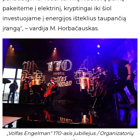
pakeitėme į elektrinį, kryptingai iki šiol
investuojame į energijos išteklius taupančią
įrangą“, – vardija M. Horbačauskas.
„Volfas Engelman“ 170-asis jubiliejus / Organizatorių