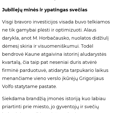
Jubiliejų minės ir ypatingas svečias
Visgi bravoro investicijos visada buvo telkiamos
ne tik gamybai plėsti ir optimizuoti. Alaus
darykla, anot M. Horbačausko, nuolatos didžiulį
dėmesį skiria ir visuomeniškumui. Todėl
bendrovė Kaune atgaivina istorinį aludarystės
kvartalą, čia taip pat neseniai duris atvėrė
firminė parduotuvė, atidaryta tarpukario laikus
menančiame vieno verslo įkūrėjų Grigorijaus
Volfo statytame pastate.
Siekdama brandžią įmonės istoriją kuo labiau
priartinti prie miesto, jo gyventojų ir svečių