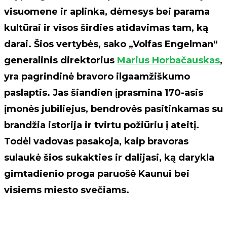
visuomene ir aplinka, dėmesys bei parama
kultūrai ir visos širdies atidavimas tam, ką
darai. Šios vertybės, sako „Volfas Engelman“
generalinis direktorius
Marius Horbačauskas
,
yra pagrindinė bravoro ilgaamžiškumo
paslaptis. Jas šiandien įprasmina 170-asis
įmonės jubiliejus, bendrovės pasitinkamas su
brandžia istorija ir tvirtu požiūriu į ateitį.
Todėl vadovas pasakoja, kaip bravoras
sulaukė šios sukakties ir dalijasi, ką darykla
gimtadienio proga paruošė Kaunui bei
visiems miesto svečiams.