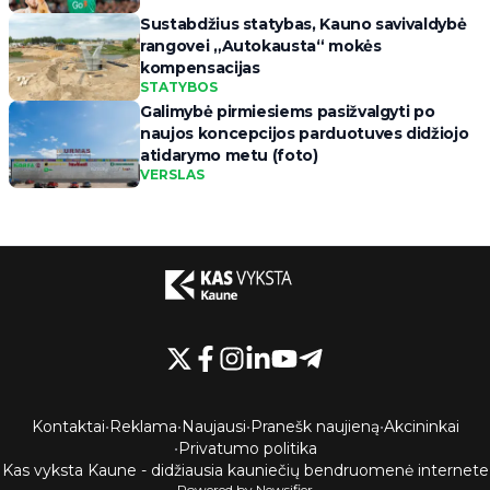
Sustabdžius statybas, Kauno savivaldybė
rangovei „Autokausta“ mokės
kompensacijas
STATYBOS
Galimybė pirmiesiems pasižvalgyti po
naujos koncepcijos parduotuves didžiojo
atidarymo metu (foto)
VERSLAS
Kontaktai
•
Reklama
•
Naujausi
•
Pranešk naujieną
•
Akcininkai
•
Privatumo politika
Kas vyksta Kaune - didžiausia kauniečių bendruomenė internete
Powered by Newsifier