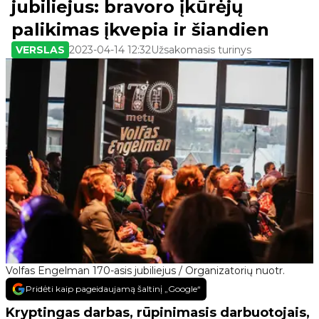
jubiliejus: bravoro įkūrėjų
palikimas įkvepia ir šiandien
VERSLAS
2023-04-14 12:32
Užsakomasis turinys
Volfas Engelman 170-asis jubiliejus / Organizatorių nuotr.
Pridėti kaip pageidaujamą šaltinį „Google“
Kryptingas darbas, rūpinimasis darbuotojais,