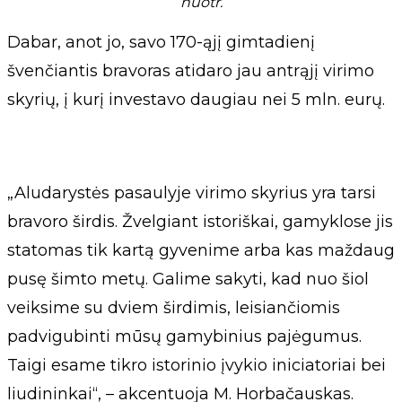
nuotr.
Dabar, anot jo, savo 170-ąjį gimtadienį
švenčiantis bravoras atidaro jau antrąjį virimo
skyrių, į kurį investavo daugiau nei 5 mln. eurų.
„Aludarystės pasaulyje virimo skyrius yra tarsi
bravoro širdis. Žvelgiant istoriškai, gamyklose jis
statomas tik kartą gyvenime arba kas maždaug
pusę šimto metų. Galime sakyti, kad nuo šiol
veiksime su dviem širdimis, leisiančiomis
padvigubinti mūsų gamybinius pajėgumus.
Taigi esame tikro istorinio įvykio iniciatoriai bei
liudininkai“, – akcentuoja M. Horbačauskas.