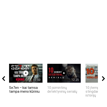
17:50
12:25
Se7en – kai tamsa
10 įsimintinų
10 įtemptų, k
tampa meno kūriniu
detektyvinių serialų
stingdančių k
istorijų