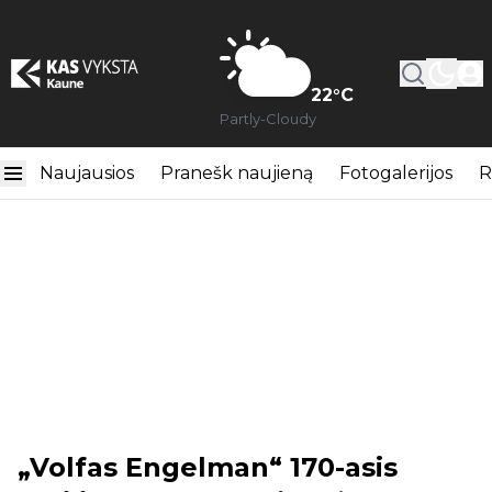
22
°C
Partly-Cloudy
Naujausios
Pranešk naujieną
Fotogalerijos
R
„Volfas Engelman“ 170-asis