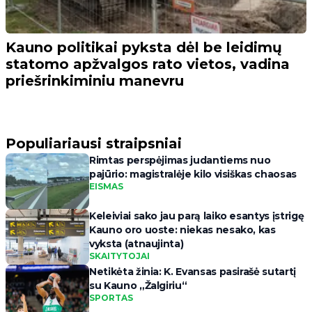
Kauno politikai pyksta dėl be leidimų
statomo apžvalgos rato vietos, vadina
priešrinkiminiu manevru
Populiariausi straipsniai
Rimtas perspėjimas judantiems nuo
pajūrio: magistralėje kilo visiškas chaosas
EISMAS
Keleiviai sako jau parą laiko esantys įstrigę
Kauno oro uoste: niekas nesako, kas
vyksta (atnaujinta)
SKAITYTOJAI
Netikėta žinia: K. Evansas pasirašė sutartį
su Kauno „Žalgiriu“
SPORTAS