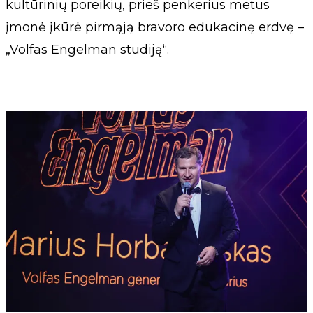
kultūrinių poreikių, prieš penkerius metus
įmonė įkūrė pirmąją bravoro edukacinę erdvę –
„Volfas Engelman studiją“.