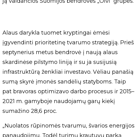
ją valdančios Suomijos bendrovės „Olvi“ grupės.
Alaus darykla tuomet kryptingai ėmėsi
įgyvendinti prioritetinę tvarumo strategiją. Prieš
septynerius metus bendrovė į naują alaus
skardinėse pilstymo liniją ir su ja susijusią
infrastruktūrą ženkliai investavo. Vėliau panašią
sumą skyrė įmonės sandėlių statyboms. Taip
pat bravoras optimizavo darbo procesus ir 2015–
2021 m. gamyboje naudojamų garų kiekį
sumažino 28,6 proc.
„Nuolatos rūpinomės tvarumu, švarios energijos
panaudojimu. Todėl turimų krautuvų parką