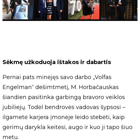
Sėkmę užkoduoja ištakos ir dabartis
Pernai pats minėjęs savo darbo „Volfas
Engelman“ dešimtmetį, M. Horbačauskas
šiandien pasitinka garbingą bravoro veiklos
jubiliejų. Todėl bendrovės vadovas šypsosi –
ilgametė karjera įmonėje leido stebėti, kaip
gėrimų darykla keitėsi, augo ir kuo ji tapo šiuo
metu.