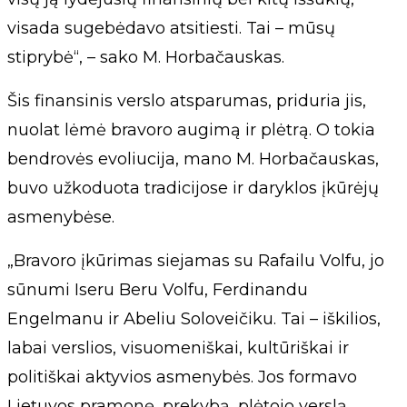
visada sugebėdavo atsitiesti. Tai – mūsų
stiprybė“, – sako M. Horbačauskas.
Šis finansinis verslo atsparumas, priduria jis,
nuolat lėmė bravoro augimą ir plėtrą. O tokia
bendrovės evoliucija, mano M. Horbačauskas,
buvo užkoduota tradicijose ir daryklos įkūrėjų
asmenybėse.
„Bravoro įkūrimas siejamas su Rafailu Volfu, jo
sūnumi Iseru Beru Volfu, Ferdinandu
Engelmanu ir Abeliu Soloveičiku. Tai – iškilios,
labai verslios, visuomeniškai, kultūriškai ir
politiškai aktyvios asmenybės. Jos formavo
Lietuvos pramonę, prekybą, plėtojo verslą