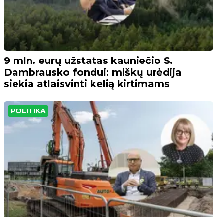
9 mln. eurų užstatas kauniečio S.
Dambrausko fondui: miškų urėdija
siekia atlaisvinti kelią kirtimams
POLITIKA