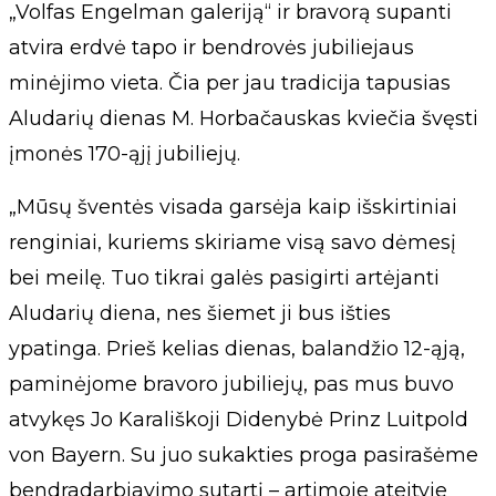
„Volfas Engelman galeriją“ ir bravorą supanti
atvira erdvė tapo ir bendrovės jubiliejaus
minėjimo vieta. Čia per jau tradicija tapusias
Aludarių dienas M. Horbačauskas kviečia švęsti
įmonės 170-ąjį jubiliejų.
„Mūsų šventės visada garsėja kaip išskirtiniai
renginiai, kuriems skiriame visą savo dėmesį
bei meilę. Tuo tikrai galės pasigirti artėjanti
Aludarių diena, nes šiemet ji bus išties
ypatinga. Prieš kelias dienas, balandžio 12-ąją,
paminėjome bravoro jubiliejų, pas mus buvo
atvykęs Jo Karališkoji Didenybė Prinz Luitpold
von Bayern. Su juo sukakties proga pasirašėme
bendradarbiavimo sutartį – artimoje ateityje