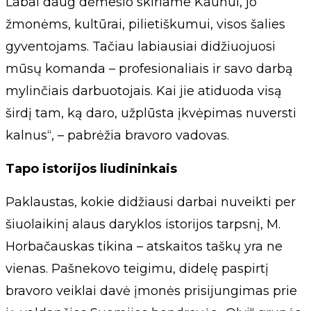
Labai daug dėmesio skiriame Kaunui, jo
žmonėms, kultūrai, pilietiškumui, visos šalies
gyventojams. Tačiau labiausiai didžiuojuosi
mūsų komanda – profesionaliais ir savo darbą
mylinčiais darbuotojais. Kai jie atiduoda visą
širdį tam, ką daro, užplūsta įkvėpimas nuversti
kalnus“, – pabrėžia bravoro vadovas.
Tapo istorijos liudininkais
Paklaustas, kokie didžiausi darbai nuveikti per
šiuolaikinį alaus daryklos istorijos tarpsnį, M.
Horbačauskas tikina – atskaitos taškų yra ne
vienas. Pašnekovo teigimu, didelę paspirtį
bravoro veiklai davė įmonės prisijungimas prie