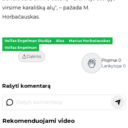
virsime karališką alų“, – pažada M.
Horbačauskas.
Volfas Engelman Studija
Alus
Marius Horbačauskas
Volfas Engelman
Dalintis
Plojimai
0
Lankytojai
0
Rašyti komentarą
Rekomenduojami video