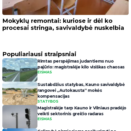
Mokyklų remontai: kuriose ir dėl ko
procesai stringa, savivaldybė nuskelbia
Populiariausi straipsniai
Rimtas perspėjimas judantiems nuo
pajūrio: magistralėje kilo visiškas chaosas
EISMAS
Sustabdžius statybas, Kauno savivaldybė
rangovei „Autokausta“ mokės
kompensacijas
STATYBOS
Magistralėje tarp Kauno ir Vilniaus pradėjo
veikti sektorinis greičio radaras
EISMAS