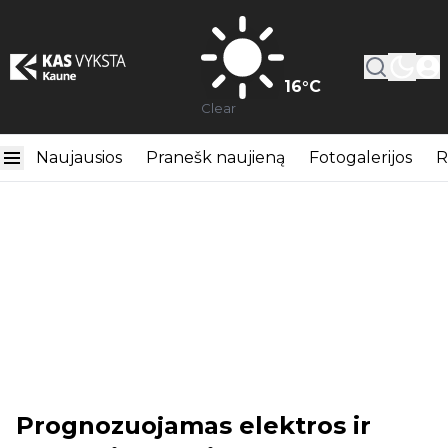
16
°C
Clear
Naujausios
Pranešk naujieną
Fotogalerijos
R
Prognozuojamas elektros ir