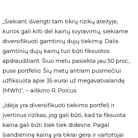
„Siekiant išvengti tam tikrų rizikų ateityje,
kurios gali kilti dėl kainų svyravimų, siekiame
diversifikuoti gamtinių dujų tiekimą. Dalis
gamtinių dujų kainų turi būti fiksuotos
apdraudžiant. Šiuo metu pasiekta jau 50 proc.,
pusė portfelio. Šių metų antram pusmečiui
užfiksuota apie 35 eurai už megavatvalandę
(MWh)“, – aiškino R. Poicus.
„Idėja yra diversifikuoti tiekimo portfelį ir
įvertinus rizikas, jog gali būti, kad ta fiksuota
kaina gali būti šiek tiek didesnė. Pagal
šiandieninę kainą yra tikrai gera ir vartotojai