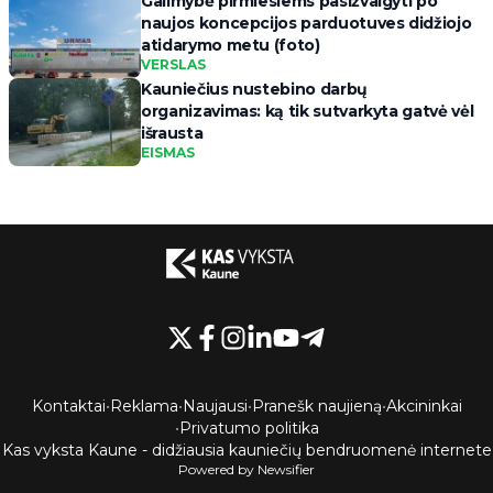
Galimybė pirmiesiems pasižvalgyti po
naujos koncepcijos parduotuves didžiojo
atidarymo metu (foto)
VERSLAS
Kauniečius nustebino darbų
organizavimas: ką tik sutvarkyta gatvė vėl
išrausta
EISMAS
Kontaktai
•
Reklama
•
Naujausi
•
Pranešk naujieną
•
Akcininkai
•
Privatumo politika
Kas vyksta Kaune - didžiausia kauniečių bendruomenė internete
Powered by Newsifier