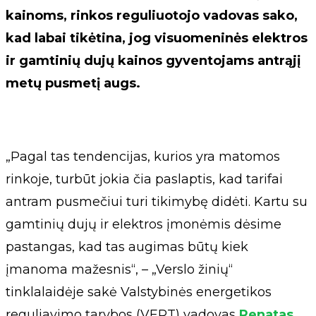
kainoms, rinkos reguliuotojo vadovas sako,
kad labai tikėtina, jog visuomeninės elektros
ir gamtinių dujų kainos gyventojams antrąjį
metų pusmetį augs.
„Pagal tas tendencijas, kurios yra matomos
rinkoje, turbūt jokia čia paslaptis, kad tarifai
antram pusmečiui turi tikimybę didėti. Kartu su
gamtinių dujų ir elektros įmonėmis dėsime
pastangas, kad tas augimas būtų kiek
įmanoma mažesnis“, – „Verslo žinių“
tinklalaidėje sakė Valstybinės energetikos
reguliavimo tarybos (VERT) vadovas
Renatas