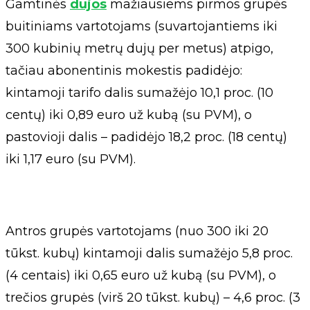
Gamtinės
dujos
mažiausiems pirmos grupės
buitiniams vartotojams (suvartojantiems iki
300 kubinių metrų dujų per metus) atpigo,
tačiau abonentinis mokestis padidėjo:
kintamoji tarifo dalis sumažėjo 10,1 proc. (10
centų) iki 0,89 euro už kubą (su PVM), o
pastovioji dalis – padidėjo 18,2 proc. (18 centų)
iki 1,17 euro (su PVM).
Antros grupės vartotojams (nuo 300 iki 20
tūkst. kubų) kintamoji dalis sumažėjo 5,8 proc.
(4 centais) iki 0,65 euro už kubą (su PVM), o
trečios grupės (virš 20 tūkst. kubų) – 4,6 proc. (3