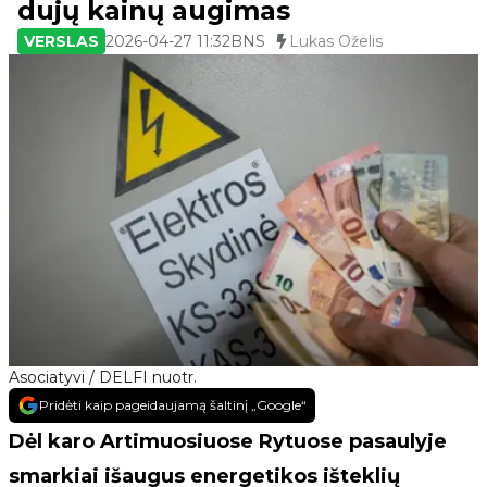
dujų kainų augimas
VERSLAS
2026-04-27 11:32
BNS
Lukas Oželis
Asociatyvi / DELFI nuotr.
Pridėti kaip pageidaujamą šaltinį „Google“
Dėl karo Artimuosiuose Rytuose pasaulyje
smarkiai išaugus energetikos išteklių