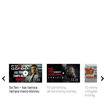
17:50
12:25
Se7en – kai tamsa
10 įsimintinų
10 įtemptų, k
tampa meno kūriniu
detektyvinių serialų
stingdančių k
istorijų