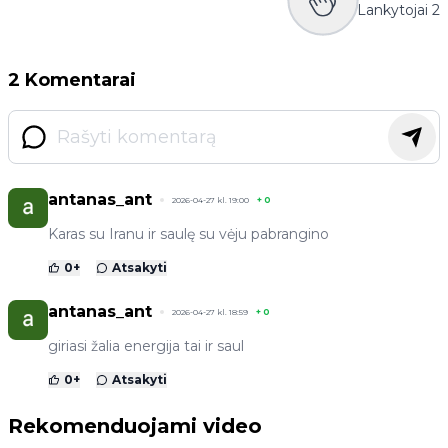
Lankytojai
2
2 Komentarai
antanas_ant
2026-04-27 kl. 19:00
+
0
Karas su Iranu ir saulę su vėju pabrangino
0
+
Atsakyti
antanas_ant
2026-04-27 kl. 18:59
+
0
giriasi žalia energija tai ir saul
0
+
Atsakyti
Rekomenduojami video