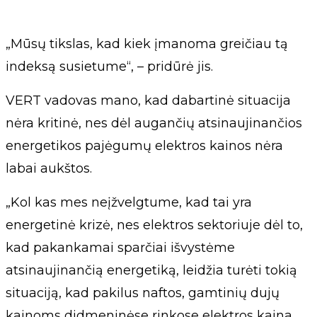
„Mūsų tikslas, kad kiek įmanoma greičiau tą
indeksą susietume“, – pridūrė jis.
VERT vadovas mano, kad dabartinė situacija
nėra kritinė, nes dėl augančių atsinaujinančios
energetikos pajėgumų elektros kainos nėra
labai aukštos.
„Kol kas mes neįžvelgtume, kad tai yra
energetinė krizė, nes elektros sektoriuje dėl to,
kad pakankamai sparčiai išvystėme
atsinaujinančią energetiką, leidžia turėti tokią
situaciją, kad pakilus naftos, gamtinių dujų
kainoms didmeninėse rinkose elektros kaina