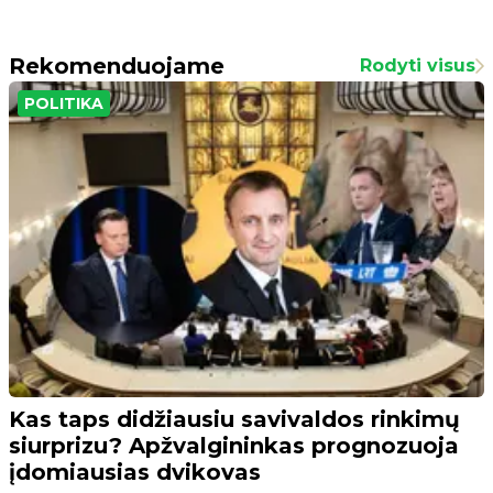
Rekomenduojame
Rodyti visus
POLITIKA
Kas taps didžiausiu savivaldos rinkimų
siurprizu? Apžvalgininkas prognozuoja
įdomiausias dvikovas