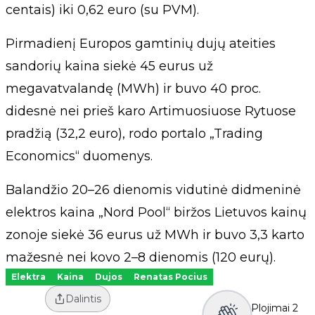
centais) iki 0,62 euro (su PVM).
Pirmadienį Europos gamtinių dujų ateities
sandorių kaina siekė 45 eurus už
megavatvalandę (MWh) ir buvo 40 proc.
didesnė nei prieš karo Artimuosiuose Rytuose
pradžią (32,2 euro), rodo portalo „Trading
Economics“ duomenys.
Balandžio 20–26 dienomis vidutinė didmeninė
elektros kaina „Nord Pool“ biržos Lietuvos kainų
zonoje siekė 36 eurus už MWh ir buvo 3,3 karto
mažesnė nei kovo 2–8 dienomis (120 eurų).
Elektra
Kaina
Dujos
Renatas Pocius
Dalintis
Plojimai
2