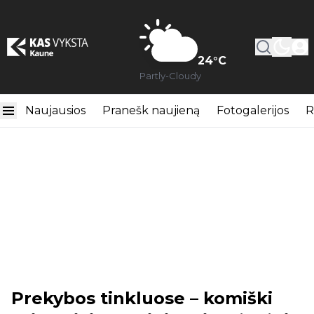
24
°C
Partly-Cloudy
Naujausios
Pranešk naujieną
Fotogalerijos
R
Prekybos tinkluose – komiški