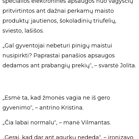
specialios elektroninės apsaugos nuo vagysčių
pritvirtintos ant dažnai perkamų maisto
produktų: jautienos, šokoladinių triufelių,
sviesto, lašišos.
„Gal gyventojai nebeturi pinigų maistui
nusipirkti? Paprastai panašios apsaugos
dedamos ant prabangių prekių“, – svarstė Jolita.
„Esmė ta, kad žmonės vagia ne iš gero
gyvenimo“, – antrino Kristina.
„Čia labai normalu“, – manė Vilmantas.
„Gerai, kad dar ant agurkų nededa“, – ironizavo