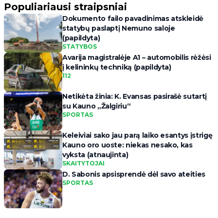
Populiariausi straipsniai
Dokumento failo pavadinimas atskleidė
statybų paslaptį Nemuno saloje
(papildyta)
STATYBOS
Avarija magistralėje A1 – automobilis rėžėsi
į kelininkų techniką (papildyta)
112
Netikėta žinia: K. Evansas pasirašė sutartį
su Kauno „Žalgiriu“
SPORTAS
Keleiviai sako jau parą laiko esantys įstrigę
Kauno oro uoste: niekas nesako, kas
vyksta (atnaujinta)
SKAITYTOJAI
D. Sabonis apsisprendė dėl savo ateities
SPORTAS