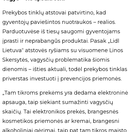
Prekybos tinklų atstovai patvirtino, kad
gyventojų paviešintos nuotraukos – realios.
Parduotuvėse iš tiesų saugomi gyventojams
įprasti ir neprabangūs produktai. Pasak „Lidl
Lietuva“ atstovės ryšiams su visuomene Linos
Skersytės, vagysčių problematika šiomis
dienomis – išties aktuali, todėl prekybos tinklas
priverstas investuoti į prevencijos priemonės.
„Tam tikroms prekėms yra dedama elektroninė
apsauga, taip siekiant sumažinti vagysčių
skaičių. Tai elektronikos prekės, brangesnės
kosmetikos priemonės ar kremai, brangesni
alkoholiniai gėrimai, taip pat tam tikros maisto