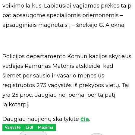
veikimo laikus. Labiausiai vagiamas prekes taip
pat apsaugome specialiomis priemonėmis –
apsauginiais magnetais“, – šnekėjo G. Alekna.
Policijos departamento Komunikacijos skyriaus
vedėjas Ramūnas Matonis atskleidė, kad
šiemet per sausio ir vasario mėnesius
registruotos 273 vagystės iš prekybos vietų. Tai
yra 25 proc. daugiau nei pernai per tą patį
laikotarpį.
Daugiau naujienų skaitykite
čia
.
Vagystė
Lidl
Maxima