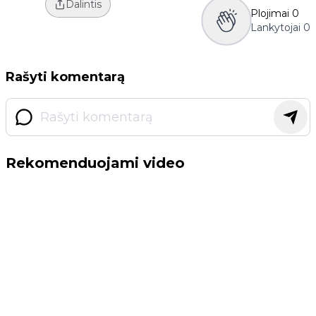
Dalintis
Plojimai
0
Lankytojai
0
Rašyti komentarą
Rekomenduojami video