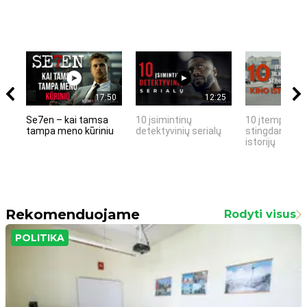
17:50
12:25
Se7en – kai tamsa
10 įsimintinų
10 įtemptų, k
tampa meno kūriniu
detektyvinių serialų
stingdančių k
istorijų
Rekomenduojame
Rodyti visus
POLITIKA