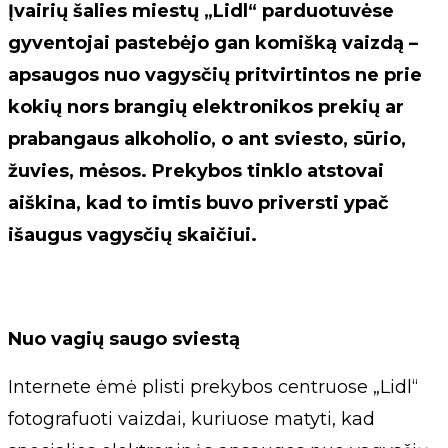
Įvairių šalies miestų „Lidl“ parduotuvėse
gyventojai pastebėjo gan komišką vaizdą –
apsaugos nuo vagysčių pritvirtintos ne prie
kokių nors brangių elektronikos prekių ar
prabangaus alkoholio, o ant sviesto, sūrio,
žuvies, mėsos. Prekybos tinklo atstovai
aiškina, kad to imtis buvo priversti ypač
išaugus vagysčių skaičiui.
Nuo vagių saugo sviestą
Internete ėmė plisti prekybos centruose „Lidl“
fotografuoti vaizdai, kuriuose matyti, kad