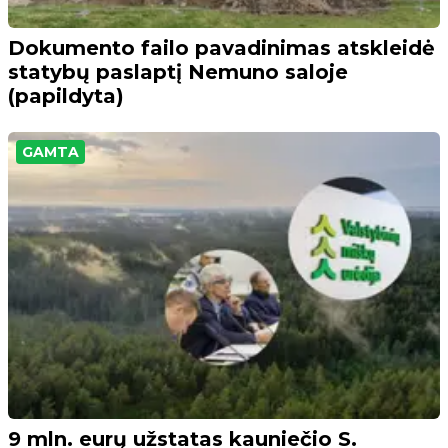
Dokumento failo pavadinimas atskleidė
statybų paslaptį Nemuno saloje
(papildyta)
GAMTA
9 mln. eurų užstatas kauniečio S.