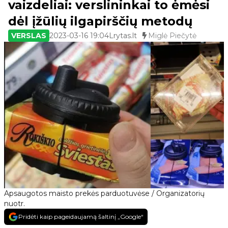
vaizdeliai: verslininkai to ėmėsi
dėl įžūlių ilgapirščių metodų
VERSLAS
2023-03-16 19:04
Lrytas.lt
Miglė Piečytė
Apsaugotos maisto prekės parduotuvėse / Organizatorių
nuotr.
Pridėti kaip pageidaujamą šaltinį „Google“