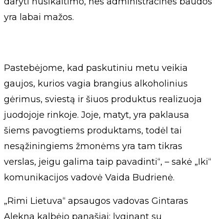
daryti nusikaltimo, nes administracinės baudos
yra labai mažos.
Pastebėjome, kad paskutiniu metu veikia
gaujos, kurios vagia brangius alkoholinius
gėrimus, sviestą ir šiuos produktus realizuoja
juodojoje rinkoje. Joje, matyt, yra paklausa
šiems pavogtiems produktams, todėl tai
nesąžiningiems žmonėms yra tam tikras
verslas, jeigu galima taip pavadinti“, – sakė „Iki“
komunikacijos vadovė Vaida Budrienė.
„Rimi Lietuva“ apsaugos vadovas Gintaras
Alekna kalbėjo panašiai: lyginant su