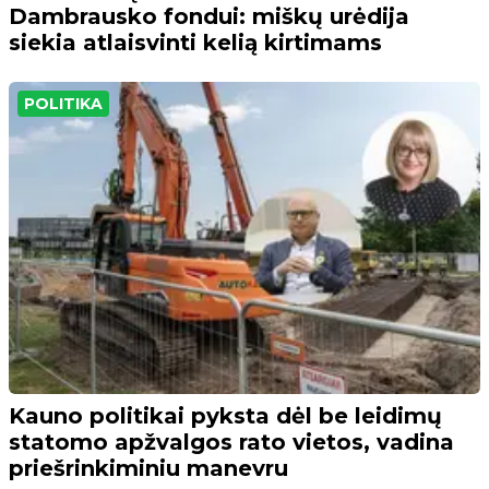
Dambrausko fondui: miškų urėdija
siekia atlaisvinti kelią kirtimams
POLITIKA
Kauno politikai pyksta dėl be leidimų
statomo apžvalgos rato vietos, vadina
priešrinkiminiu manevru