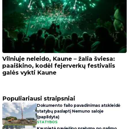
Vilniuje neleido, Kaune – žalia šviesa:
paaiškino, kodėl fejerverkų festivalis
galės vykti Kaune
Populiariausi straipsniai
Dokumento failo pavadinimas atskleidė
statybų paslaptį Nemuno saloje
(papildyta)
STATYBOS
Kaunietė paviešino prašymą po galimo