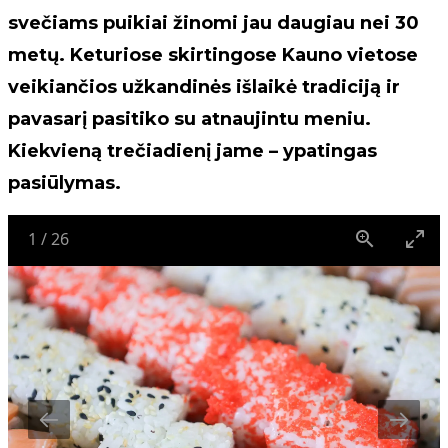
svečiams puikiai žinomi jau daugiau nei 30
metų. Keturiose skirtingose Kauno vietose
veikiančios užkandinės išlaikė tradiciją ir
pavasarį pasitiko su atnaujintu meniu.
Kiekvieną trečiadienį jame – ypatingas
pasiūlymas.
1
/
26