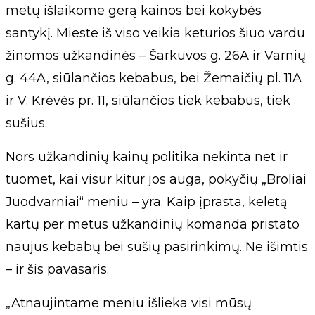
metų išlaikome gerą kainos bei kokybės
santykį. Mieste iš viso veikia keturios šiuo vardu
žinomos užkandinės – Šarkuvos g. 26A ir Varnių
g. 44A, siūlančios kebabus, bei Žemaičių pl. 11A
ir V. Krėvės pr. 11, siūlančios tiek kebabus, tiek
sušius.
Nors užkandinių kainų politika nekinta net ir
tuomet, kai visur kitur jos auga, pokyčių „Broliai
Juodvarniai“ meniu – yra. Kaip įprasta, keletą
kartų per metus užkandinių komanda pristato
naujus kebabų bei sušių pasirinkimų. Ne išimtis
– ir šis pavasaris.
„Atnaujintame meniu išlieka visi mūsų