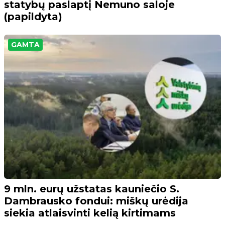
statybų paslaptį Nemuno saloje
(papildyta)
GAMTA
9 mln. eurų užstatas kauniečio S.
Dambrausko fondui: miškų urėdija
siekia atlaisvinti kelią kirtimams