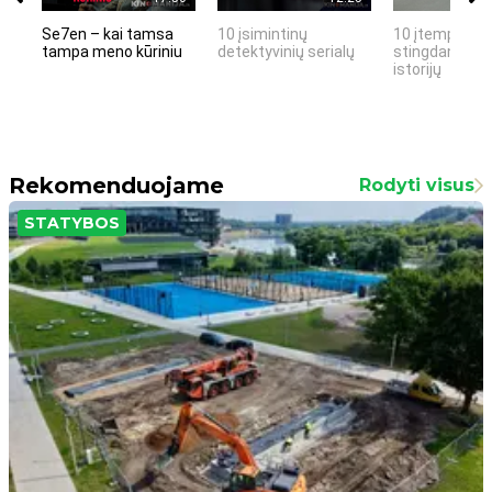
Se7en – kai tamsa
10 įsimintinų
10 įtemptų, k
tampa meno kūriniu
detektyvinių serialų
stingdančių k
istorijų
Rekomenduojame
Rodyti visus
STATYBOS