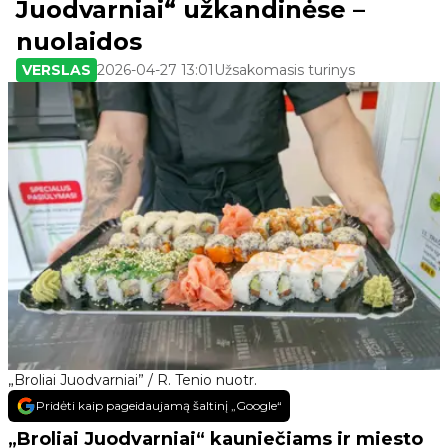
Juodvarniai“ užkandinėse –
nuolaidos
VERSLAS
2026-04-27 13:01
Užsakomasis turinys
„Broliai Juodvarniai” / R. Tenio nuotr.
Pridėti kaip pageidaujamą šaltinį „Google“
„Broliai Juodvarniai“ kauniečiams ir miesto