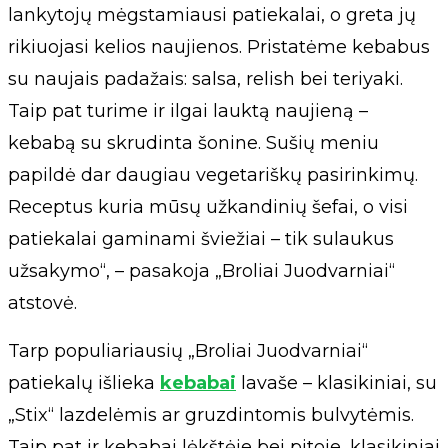
lankytojų mėgstamiausi patiekalai, o greta jų
rikiuojasi kelios naujienos. Pristatėme kebabus
su naujais padažais: salsa, relish bei teriyaki.
Taip pat turime ir ilgai lauktą naujieną –
kebabą su skrudinta šonine. Sušių meniu
papildė dar daugiau vegetariškų pasirinkimų.
Receptus kuria mūsų užkandinių šefai, o visi
patiekalai gaminami šviežiai – tik sulaukus
užsakymo“, – pasakoja „Broliai Juodvarniai“
atstovė.
Tarp populiariausių „Broliai Juodvarniai“
patiekalų išlieka
kebabai
lavaše – klasikiniai, su
„Stix“ lazdelėmis ar gruzdintomis bulvytėmis.
Taip pat ir kebabai lėkštėje bei pitoje, klasikiniai