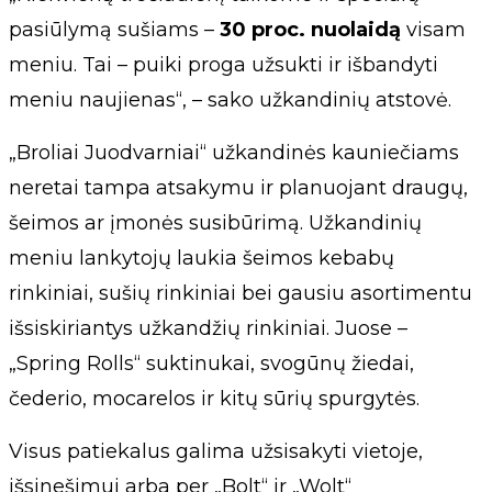
pasiūlymą sušiams –
30 proc. nuolaidą
visam
meniu. Tai – puiki proga užsukti ir išbandyti
meniu naujienas“, – sako užkandinių atstovė.
„Broliai Juodvarniai“ užkandinės kauniečiams
neretai tampa atsakymu ir planuojant draugų,
šeimos ar įmonės susibūrimą. Užkandinių
meniu lankytojų laukia šeimos kebabų
rinkiniai, sušių rinkiniai bei gausiu asortimentu
išsiskiriantys užkandžių rinkiniai. Juose –
„Spring Rolls“ suktinukai, svogūnų žiedai,
čederio, mocarelos ir kitų sūrių spurgytės.
Visus patiekalus galima užsisakyti vietoje,
išsinešimui arba per „Bolt“ ir „Wolt“