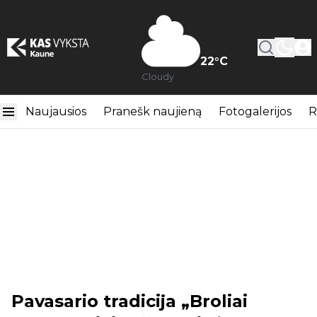
22
°C
Cloudy
Naujausios
Pranešk naujieną
Fotogalerijos
R
Pavasario tradicija „Broliai