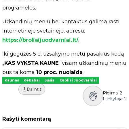
programėles.
Užkandinių meniu bei kontaktus galima rasti
internetinėje svetainėje, adresu:
https://broliaijuodvarniai.lt/
.
Iki gegužės 5 d. užsakymo metu pasakius kodą
„
KAS VYKSTA KAUNE
“ visam užkandinių meniu
bus taikoma
10 proc. nuolaida
.
Kaunas
Kebabai
Sušiai
Broliai Juodvarniai
Dalintis
Plojimai
2
Lankytojai
2
Rašyti komentarą