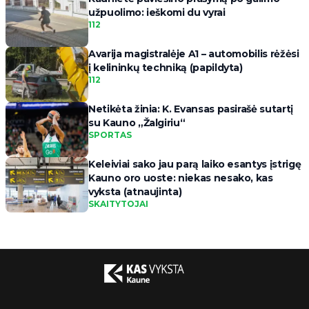
užpuolimo: ieškomi du vyrai
112
Avarija magistralėje A1 – automobilis rėžėsi
į kelininkų techniką (papildyta)
112
Netikėta žinia: K. Evansas pasirašė sutartį
su Kauno „Žalgiriu“
SPORTAS
Keleiviai sako jau parą laiko esantys įstrigę
Kauno oro uoste: niekas nesako, kas
vyksta (atnaujinta)
SKAITYTOJAI