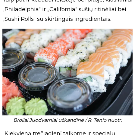
„Philadelphia“ ir „California“ sušių ritinėliai bei
„Sushi Rolls“ su skirtingais ingredientais.
Broliai Juodvarniai užkandinė / R. Tenio nuotr.
„Kiekvieną trečiadienį taikome ir specialų