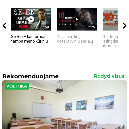
17:50
12:25
Se7en – kai tamsa
10 įsimintinų
10 įtemptų, k
tampa meno kūriniu
detektyvinių serialų
stingdančių k
istorijų
Rekomenduojame
Rodyti visus
POLITIKA