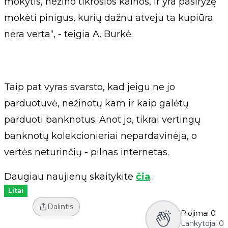
mokytis, nežino tikrosios kainos, ir yra pasiryžę
mokėti pinigus, kurių dažnu atveju ta kupiūra
nėra verta“, - teigia A. Burkė.
Taip pat vyras svarsto, kad jeigu ne jo
parduotuvė, nežinotų kam ir kaip galėtų
parduoti banknotus. Anot jo, tikrai vertingų
banknotų kolekcionieriai nepardavinėja, o
vertės neturinčių - pilnas internetas.
Daugiau naujienų skaitykite
čia
.
Litai
Dalintis
Plojimai
0
Lankytojai
0