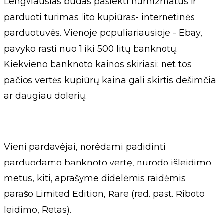
Lengviausias būdas pasiekti numizmatus ir
parduoti turimas lito kupiūras- internetinės
parduotuvės. Vienoje populiariausioje - Ebay,
pavyko rasti nuo 1 iki 500 litų banknotų.
Kiekvieno banknoto kainos skiriasi: net tos
pačios vertės kupiūrų kaina gali skirtis dešimčia
ar daugiau dolerių.
Vieni pardavėjai, norėdami padidinti
parduodamo banknoto vertę, nurodo išleidimo
metus, kiti, aprašyme didelėmis raidėmis
parašo Limited Edition, Rare (red. past. Riboto
leidimo, Retas).