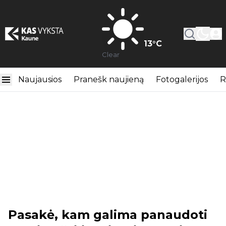
13
°C
Clear
Naujausios
Pranešk naujieną
Fotogalerijos
R
Pasakė, kam galima panaudoti