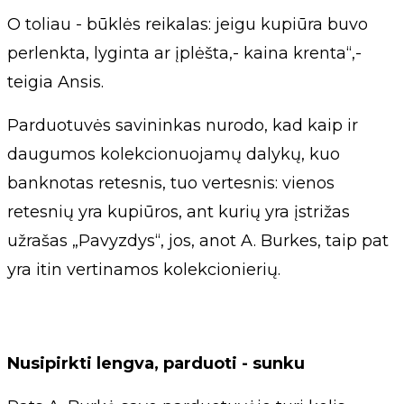
O toliau - būklės reikalas: jeigu kupiūra buvo
perlenkta, lyginta ar įplėšta,- kaina krenta“,-
teigia Ansis.
Parduotuvės savininkas nurodo, kad kaip ir
daugumos kolekcionuojamų dalykų, kuo
banknotas retesnis, tuo vertesnis: vienos
retesnių yra kupiūros, ant kurių yra įstrižas
užrašas „Pavyzdys“, jos, anot A. Burkes, taip pat
yra itin vertinamos kolekcionierių.
Nusipirkti lengva, parduoti - sunku