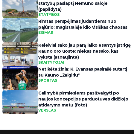
statybų paslaptį Nemuno saloje
(papildyta)
STATYBOS
Rimtas perspėjimas judantiems nuo
pajūrio: magistralėje kilo visiškas chaosas
EISMAS
Keleiviai sako jau parą laiko esantys įstrigę
Kauno oro uoste: niekas nesako, kas
vyksta (atnaujinta)
SKAITYTOJAI
Netikėta žinia: K. Evansas pasirašė sutartį
su Kauno „Žalgiriu“
SPORTAS
Galimybė pirmiesiems pasižvalgyti po
naujos koncepcijos parduotuves didžiojo
atidarymo metu (foto)
VERSLAS