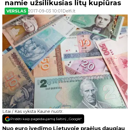
namie užsilikusias litų kupiūras
VERSLAS
2017-09-03 10:01
Delfi.lt
Litai / Kas vyksta Kaune nuotr.
Pridėti kaip pageidaujamą šaltinį „Google“
Nuo euro įvedimo Lietuvoje praėjus daugiau