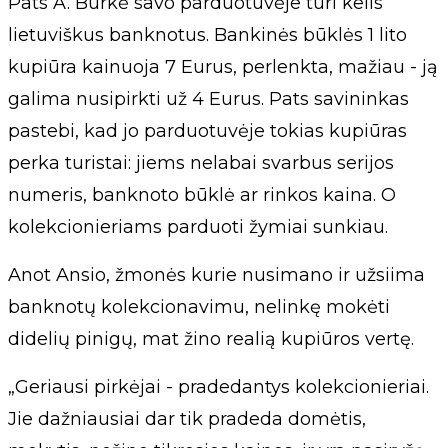
Pats A. Burkė savo parduotuvėje turi kelis
lietuviškus banknotus. Bankinės būklės 1 lito
kupiūra kainuoja 7 Eurus, perlenkta, mažiau - ją
galima nusipirkti už 4 Eurus. Pats savininkas
pastebi, kad jo parduotuvėje tokias kupiūras
perka turistai: jiems nelabai svarbus serijos
numeris, banknoto būklė ar rinkos kaina. O
kolekcionieriams parduoti žymiai sunkiau.
Anot Ansio, žmonės kurie nusimano ir užsiima
banknotų kolekcionavimu, nelinkę mokėti
didelių pinigų, mat žino realią kupiūros vertę.
„Geriausi pirkėjai - pradedantys kolekcionieriai.
Jie dažniausiai dar tik pradeda domėtis,