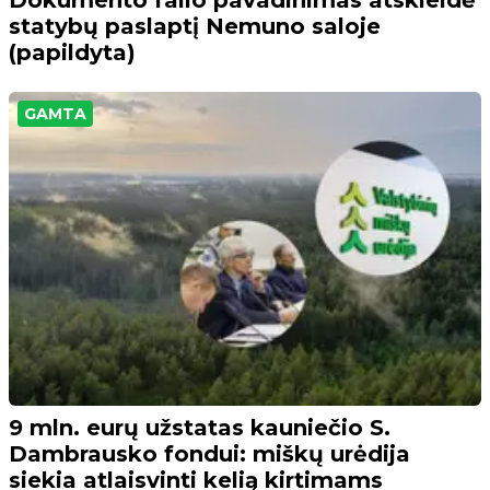
statybų paslaptį Nemuno saloje
(papildyta)
GAMTA
9 mln. eurų užstatas kauniečio S.
Dambrausko fondui: miškų urėdija
siekia atlaisvinti kelią kirtimams