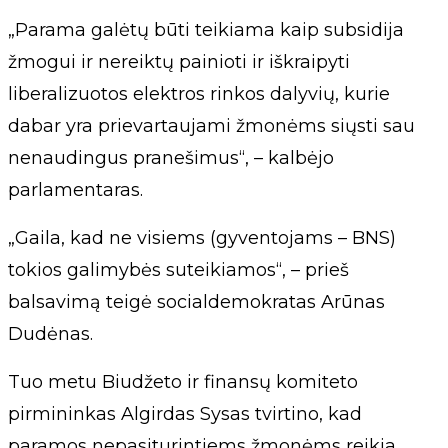
„Parama galėtų būti teikiama kaip subsidija
žmogui ir nereiktų painioti ir iškraipyti
liberalizuotos elektros rinkos dalyvių, kurie
dabar yra prievartaujami žmonėms siųsti sau
nenaudingus pranešimus“, – kalbėjo
parlamentaras.
„Gaila, kad ne visiems (gyventojams – BNS)
tokios galimybės suteikiamos“, – prieš
balsavimą teigė socialdemokratas Arūnas
Dudėnas.
Tuo metu Biudžeto ir finansų komiteto
pirmininkas Algirdas Sysas tvirtino, kad
paramos nepasiturintiems žmonėms reikia