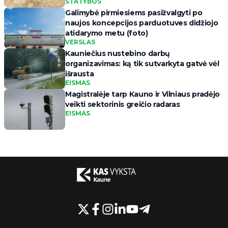
STATYBOS
Galimybė pirmiesiems pasižvalgyti po
naujos koncepcijos parduotuves didžiojo
atidarymo metu (foto)
VERSLAS
Kauniečius nustebino darbų
organizavimas: ką tik sutvarkyta gatvė vėl
išrausta
EISMAS
Magistralėje tarp Kauno ir Vilniaus pradėjo
veikti sektorinis greičio radaras
EISMAS