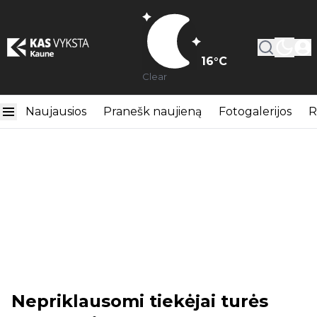
16
°C
Clear
Naujausios
Pranešk naujieną
Fotogalerijos
R
Nepriklausomi tiekėjai turės