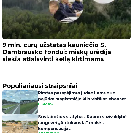
9 mln. eurų užstatas kauniečio S.
Dambrausko fondui: miškų urėdija
siekia atlaisvinti kelią kirtimams
Populiariausi straipsniai
Rimtas perspėjimas judantiems nuo
pajūrio: magistralėje kilo visiškas chaosas
EISMAS
Sustabdžius statybas, Kauno savivaldybė
rangovei „Autokausta“ mokės
kompensacijas