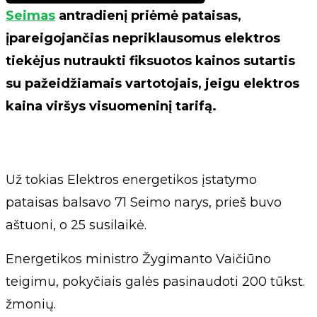
Seimas
antradienį priėmė pataisas,
įpareigojančias nepriklausomus elektros
tiekėjus nutraukti fiksuotos kainos sutartis
su pažeidžiamais vartotojais, jeigu elektros
kaina viršys visuomeninį tarifą.
Už tokias Elektros energetikos įstatymo
pataisas balsavo 71 Seimo narys, prieš buvo
aštuoni, o 25 susilaikė.
Energetikos ministro Žygimanto Vaičiūno
teigimu, pokyčiais galės pasinaudoti 200 tūkst.
žmonių.