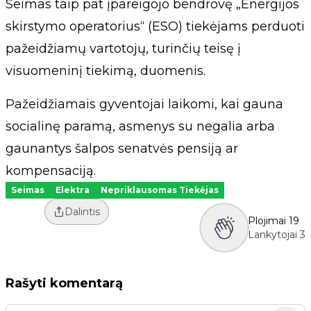
Seimas taip pat įpareigojo bendrovę „Energijos
skirstymo operatorius“ (ESO) tiekėjams perduoti
pažeidžiamų vartotojų, turinčių teisę į
visuomeninį tiekimą, duomenis.
Pažeidžiamais gyventojai laikomi, kai gauna
socialinę paramą, asmenys su negalia arba
gaunantys šalpos senatvės pensiją ar
kompensaciją.
Seimas
Elektra
Nepriklausomas Tiekėjas
Dalintis
Plojimai
19
Lankytojai
3
Rašyti komentarą