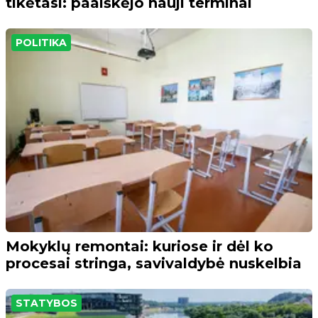
tikėtasi: paaiškėjo nauji terminai
POLITIKA
Mokyklų remontai: kuriose ir dėl ko
procesai stringa, savivaldybė nuskelbia
STATYBOS