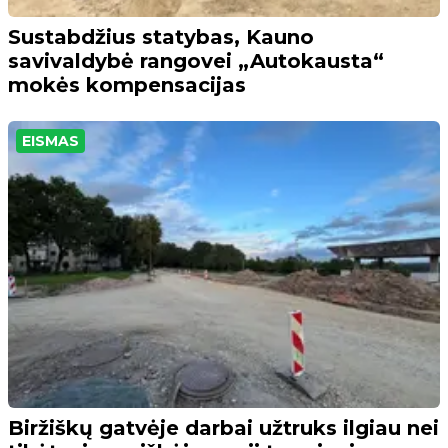
Sustabdžius statybas, Kauno
savivaldybė rangovei „Autokausta“
mokės kompensacijas
EISMAS
Biržiškų gatvėje darbai užtruks ilgiau nei