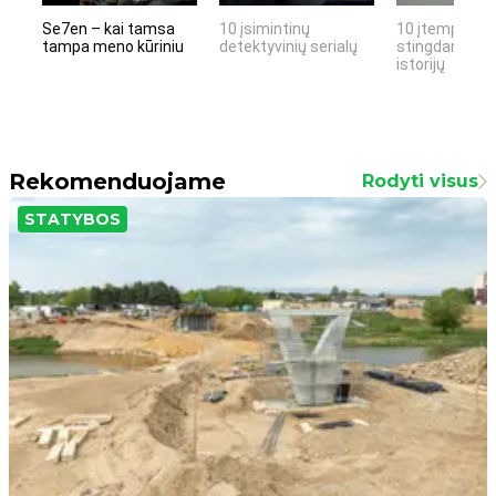
Se7en – kai tamsa
10 įsimintinų
10 įtemptų, k
tampa meno kūriniu
detektyvinių serialų
stingdančių k
istorijų
Rekomenduojame
Rodyti visus
STATYBOS