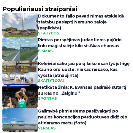
Populiariausi straipsniai
Dokumento failo pavadinimas atskleidė
statybų paslaptį Nemuno saloje
(papildyta)
STATYBOS
Rimtas perspėjimas judantiems pajūrio
link: magistralėje kilo visiškas chaosas
EISMAS
Keleiviai sako jau parą laiko esantys įstrigę
Kauno oro uoste: niekas nesako, kas
vyksta (atnaujinta)
SKAITYTOJAI
Netikėta žinia: K. Evansas pasirašė sutartį
su Kauno „Žalgiriu“
SPORTAS
Galimybė pirmiesiems pasižvalgyti po
naujos koncepcijos parduotuves didžiojo
atidarymo metu (foto)
VERSLAS