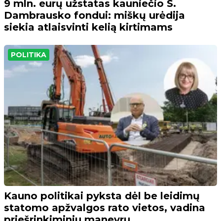
9 mln. eurų užstatas kauniečio S.
Dambrausko fondui: miškų urėdija
siekia atlaisvinti kelią kirtimams
POLITIKA
Kauno politikai pyksta dėl be leidimų
statomo apžvalgos rato vietos, vadina
priešrinkiminiu manevru