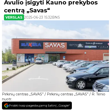
Avulio įsigyti Kauno prekybos
centrą „Savas“
VERSLAS
2025-06-23 15:32
BNS
Pirkinių centras „SAVAS” / Pirkinių centras „SAVAS” / R. Tenio
nuotr.
Pridėti kaip pageidaujamą šaltinį „Google“