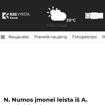
20
°C
Partly-Cloudy
Naujausios
Pranešk naujieną
Fotogalerijos
R
N. Numos įmonei leista iš A.