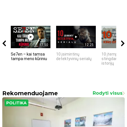
17:50
12:25
Se7en – kai tamsa
10 įsimintinų
10 įtemptų, k
tampa meno kūriniu
detektyvinių serialų
stingdančių k
istorijų
Rekomenduojame
Rodyti visus
POLITIKA