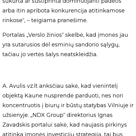
sukurta ar sustiprinta dominuojanti padėtis
arba itin apribota konkurencija atitinkamose
rinkose“, – teigiama pranešime.
Portalas „Verslo žinios“ skelbė, kad įmonės jau
yra sutarusios dėl esminių sandorio sąlygų,
tačiau jo vertės šalys neatskleidžia.
A. Avulis vz.lt anksčiau sakė, kad vienintelį
objektą Kaune nusprendė parduoti, nes nori
koncentruotis į biurų ir būstų statybas Vilniuje ir
užsienyje. „NDX Group“ direktorius Ignas
Zavadskis portalui sakė, kad naujasis pirkinys
atitinka įmonės investicijų strategiją, tai bus