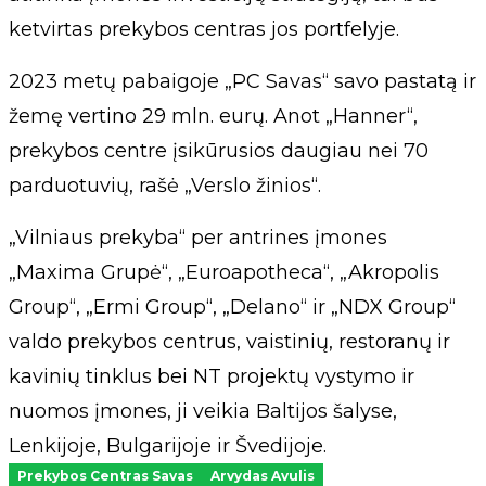
ketvirtas prekybos centras jos portfelyje.
2023 metų pabaigoje „PC Savas“ savo pastatą ir
žemę vertino 29 mln. eurų. Anot „Hanner“,
prekybos centre įsikūrusios daugiau nei 70
parduotuvių, rašė „Verslo žinios“.
„Vilniaus prekyba“ per antrines įmones
„Maxima Grupė“, „Euroapotheca“, „Akropolis
Group“, „Ermi Group“, „Delano“ ir „NDX Group“
valdo prekybos centrus, vaistinių, restoranų ir
kavinių tinklus bei NT projektų vystymo ir
nuomos įmones, ji veikia Baltijos šalyse,
Lenkijoje, Bulgarijoje ir Švedijoje.
Prekybos Centras Savas
Arvydas Avulis