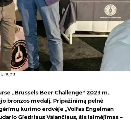
ių nuotr.
rse „Brussels Beer Challenge“ 2023 m.
jo bronzos medalį. Pripažinimą pelnė
ų gėrimų kūrimo erdvėje „Volfas Engelman
dario Giedriaus Valančiaus, šis laimėjimas –