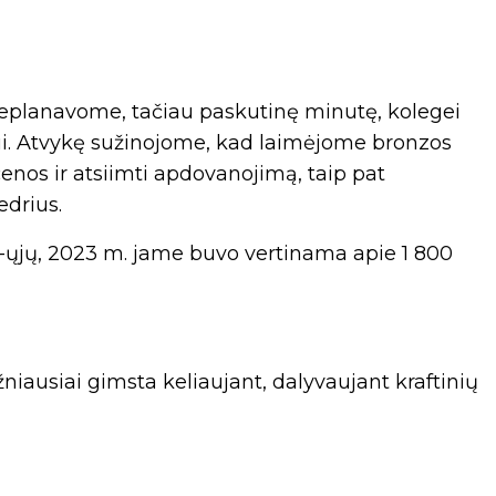
neplanavome, tačiau paskutinę minutę, kolegei
ltui. Atvykę sužinojome, kad laimėjome bronzos
enos ir atsiimti apdovanojimą, taip pat
edrius.
-ųjų, 2023 m. jame buvo vertinama apie 1 800
iausiai gimsta keliaujant, dalyvaujant kraftinių