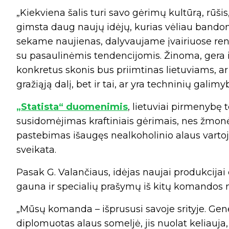
„Kiekviena šalis turi savo gėrimų kultūrą, rūšis, 
gimsta daug naujų idėjų, kurias vėliau bandome
sekame naujienas, dalyvaujame įvairiuose ren
su pasaulinėmis tendencijomis. Žinoma, gera id
konkretus skonis bus priimtinas lietuviams, ar 
gražiąją dalį, bet ir tai, ar yra techninių gali
„Statista“ duomenimis
, lietuviai pirmenybę t
susidomėjimas kraftiniais gėrimais, nes žmonės
pastebimas išaugęs nealkoholinio alaus vartoj
sveikata.
Pasak G. Valančiaus, idėjas naujai produkcijai 
gauna ir specialių prašymų iš kitų komandos n
„Mūsų komanda – išprususi savoje srityje. Gen
diplomuotas alaus someljė, jis nuolat keliauja