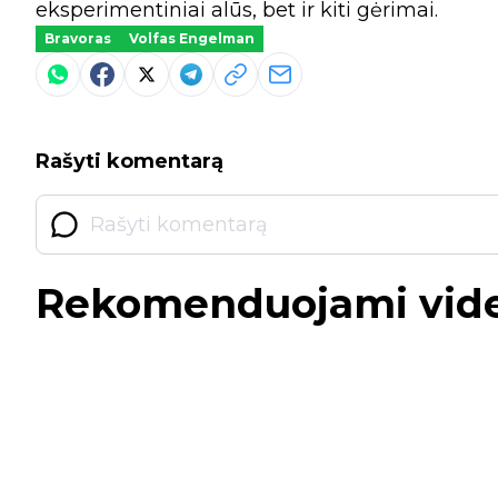
eksperimentiniai alūs, bet ir kiti gėrimai.
Bravoras
Volfas Engelman
Rašyti komentarą
Rekomenduojami vid