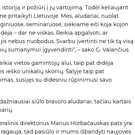
istoriją ir požiūrį į jų vartojimą. Todėl keliaujant
 pritaikyti Lietuvoje. Mes, aludariai, nuolat
giniuose, seminaruose, siekiame eiti koja kojon
ėja – dar ne viskas. Reikia apgalvoti, ar
jis nebus nuobodus. Svarbu įvertinti ne tik tą visą
mybių sumanymui įgyvendinti“, – sako G. Valančius.
eikia vietos gamintojų alui, taip pat didėja
 ieško unikalių skonių. Šalyje taip pat
imas, susijęs su didesniu rūpinimusi savo
dažniausiai siūlo bravoro aludariai, tačiau kartais
arių.
eralinis direktorius Marius Horbačauskas pats yra
, ragauja, tad pasiūlo ir mums išbandyti naujoves