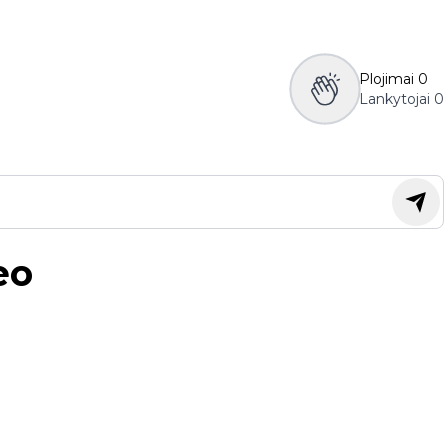
Plojimai
0
Lankytojai
0
eo