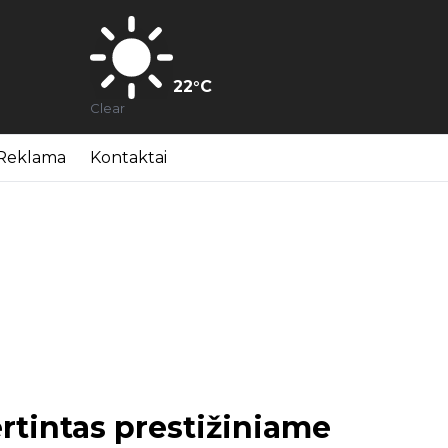
22
°C
Clear
Reklama
Kontaktai
ertintas prestižiniame