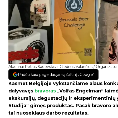
Aludariai Petras Sadovskis ir Giedrius Valančius / Organizator
Pridėti kaip pageidaujamą šaltinį „Google“
Kasmet Belgijoje vykstančiame alaus konku
dalyvavęs
bravoras
„Volfas Engelman“ laimė
ekskursijų, degustacijų ir eksperimentini
Studija“ gimęs produktas. Pasak bravoro alu
tai nuoseklaus darbo rezultatas.