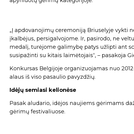
apyniuotų gėrimų kategorijoje.
„Į apdovanojimų ceremoniją Briuselyje vykti 
įkalbėjus, persigalvojome. Ir, pasirodo, ne ve
medalį, turėjome galimybę patys užlipti ant sc
susipažinti su kitais laimėtojais“, – pasakoja Gi
Konkursas Belgijoje organizuojamas nuo 2012
alaus iš viso pasaulio pavyzdžių.
Idėjų semiasi kelionėse
Pasak aludario, idėjos naujiems gėrimams dažn
gėrimų festivaliuose.