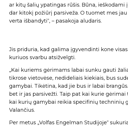
ar kitų šalių ypatingas rūšis. Būna, ieškodami 
dar kitokį požiūrį parsiveža. O tuomet mes j
verta išbandyti“, – pasakoja aludaris.
Jis priduria, kad galima įgyvendinti kone visas
kuriuos svarbu atsižvelgti.
„Kai kuriems gėrimams labai sunku gauti žalia
tikrose vietovėse, nedideliais kiekiais, bus s
gamybai. Tikėtina, kad jie bus ir labai brangūs.
bet ir jas parsivežti. Taip pat kai kurie gėrima
kai kurių gamybai reikia specifinių techninių ga
Valančius.
Per metus „Volfas Engelman Studijoje“ sukuriam