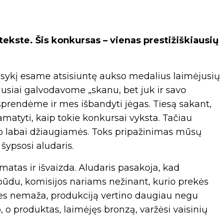
ekste. Šis konkursas – vienas prestižiškiausių
 sykį esame atsisiuntę aukso medalius laimėjusių
usiai galvodavome „skanu, bet juk ir savo
sprendėme ir mes išbandyti jėgas. Tiesą sakant,
atyti, kaip tokie konkursai vyksta. Tačiau
o labai džiaugiamės. Toks pripažinimas mūsų
šypsosi aludaris.
atas ir išvaizda. Aludaris pasakoja, kad
būdu, komisijos nariams nežinant, kurio prekės
ies nemaža, produkciją vertino daugiau negu
, o produktas, laimėjęs bronzą, varžėsi vaisinių