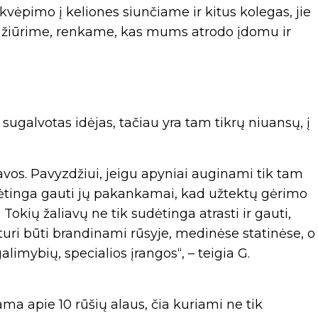
įkvėpimo į keliones siunčiame ir kitus kolegas, jie
au žiūrime, renkame, kas mums atrodo įdomu ir
 sugalvotas idėjas, tačiau yra tam tikrų niuansų, į
vos. Pavyzdžiui, jeigu apyniai auginami tik tam
udėtinga gauti jų pakankamai, kad užtektų gėrimo
 Tokių žaliavų ne tik sudėtinga atrasti ir gauti,
i turi būti brandinami rūsyje, medinėse statinėse, o
limybių, specialios įrangos“, – teigia G.
a apie 10 rūšių alaus, čia kuriami ne tik