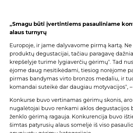
„Smagu būti įvertintiems pasauliniame kont
alaus turnyrų
Europoje, ir jame dalyvavome pirmą kartą. Ne
produktų degustacijai, tačiau paragavę dažnia
krepšelyje turime lygiaverčių gėrimų“. Tad nu
ėjome daug nesitikėdami, tiesiog norėjome pam
pirmas bandymas virto bronzos medaliu, ir tu
komandai suteikė dar daugiau motyvacijos“, – 
Konkurse buvo vertinamas gėrimų skonis, arom
nugalėtojai buvo renkami aklos degustacijos 
ženklo gėrimą ragauja. Konkurencija buvo išt
šimtas patyrusių alaus someljė iš viso pasaulio