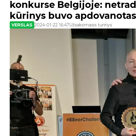
konkurse Belgijoje: netra
kūrinys buvo apdovanotas
VERSLAS
2024-01-22 16:47
Užsakomasis turinys