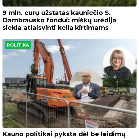
9 mln. eurų užstatas kauniečio S.
Dambrausko fondui: miškų urėdija
siekia atlaisvinti kelią kirtimams
POLITIKA
Kauno politikai pyksta dėl be leidimų