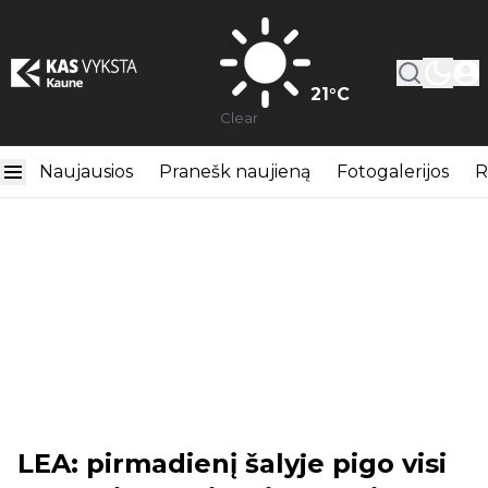
21
°C
Clear
Naujausios
Pranešk naujieną
Fotogalerijos
R
LEA: pirmadienį šalyje pigo visi