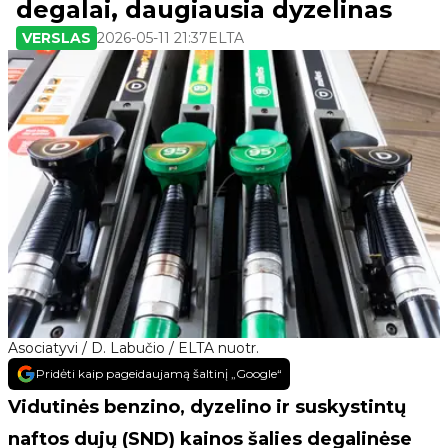
degalai, daugiausia dyzelinas
VERSLAS
2026-05-11 21:37
ELTA
Asociatyvi / D. Labučio / ELTA nuotr.
Pridėti kaip pageidaujamą šaltinį „Google“
Vidutinės benzino, dyzelino ir suskystintų
naftos dujų (SND) kainos šalies degalinėse