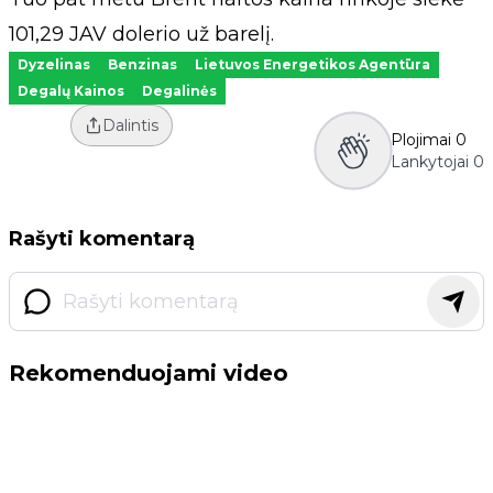
101,29 JAV dolerio už barelį.
Dyzelinas
Benzinas
Lietuvos Energetikos Agentūra
Degalų Kainos
Degalinės
Dalintis
Plojimai
0
Lankytojai
0
Rašyti komentarą
Rekomenduojami video