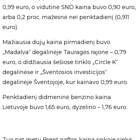
0,99 euro, o vidutinė SND kaina buvo 0,90 euro,
arba 0,2 proc. mažesnė nei penktadienį (0,911
euro).
Mažiausia dujų kaina pirmadienį buvo
„Madalva“ degalinėje Tauragės rajone – 0,79
euro, o didžiausia šešiose tinklo „Circle K“
degalinėse ir „Šventosios investicijos“
degalinėje Šventojoje, kur kainavo 0,99 euro.
Penktadienį didmeninė benzino kaina
Lietuvoje buvo 1,65 euro, dyzelino – 1,76 euro.
Tuo pat metu Brent naftos kaina rinkoje siekė