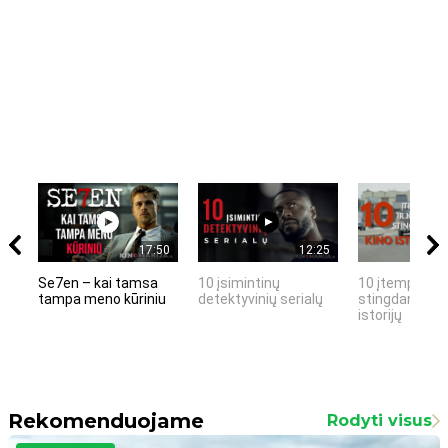
17:50
12:25
Se7en – kai tamsa
10 įsimintinų
10 įtemptų, k
tampa meno kūriniu
detektyvinių serialų
stingdančių k
istorijų
Rekomenduojame
Rodyti visus