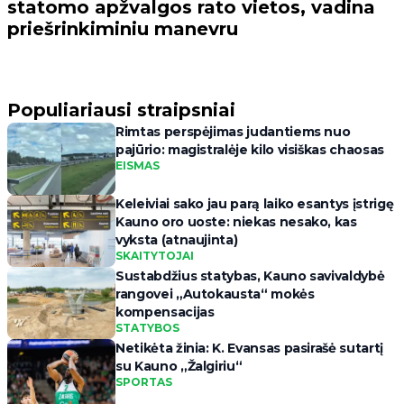
statomo apžvalgos rato vietos, vadina
priešrinkiminiu manevru
Populiariausi straipsniai
Rimtas perspėjimas judantiems nuo
pajūrio: magistralėje kilo visiškas chaosas
EISMAS
Keleiviai sako jau parą laiko esantys įstrigę
Kauno oro uoste: niekas nesako, kas
vyksta (atnaujinta)
SKAITYTOJAI
Sustabdžius statybas, Kauno savivaldybė
rangovei „Autokausta“ mokės
kompensacijas
STATYBOS
Netikėta žinia: K. Evansas pasirašė sutartį
su Kauno „Žalgiriu“
SPORTAS