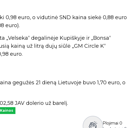
ki 0,98 euro, o vidutinė SND kaina siekė 0,88 euro
8 euro).
a „Velseka“ degalinėje Kupiškyje ir „Bonsa“
sią kainą už litrą dujų siūlė „GM Circle K“
,98 euro.
na gegužės 21 dieną Lietuvoje buvo 1,70 euro, o
02,58 JAV dolerio už barelį.
Kainos
Plojimai
0