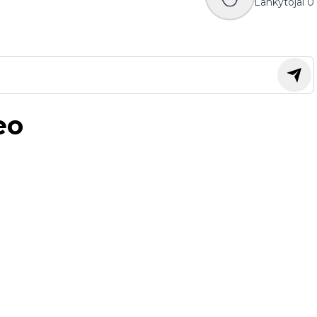
Lankytojai
0
eo