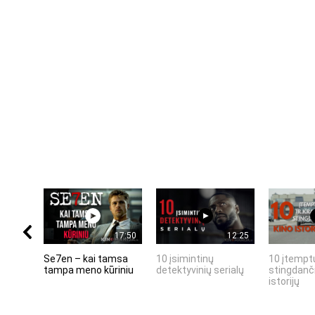
17:50
12:25
Se7en – kai tamsa
10 įsimintinų
10 įtemptų
tampa meno kūriniu
detektyvinių serialų
stingdanči
istorijų