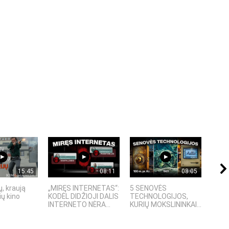
15:45
08:11
08:05
, kraują
„MIRĘS INTERNETAS“:
5 SENOVĖS
„Sost
ų kino
KODĖL DIDŽIOJI DALIS
TECHNOLOGIJOS,
įspū
INTERNETO NĖRA...
KURIŲ MOKSLININKAI...
fanta