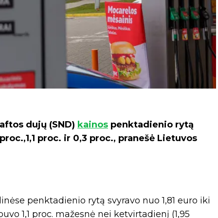
naftos dujų (SND)
kainos
penktadienio rytą
oc.,1,1 proc. ir 0,3 proc., pranešė Lietuvos
ėse penktadienio rytą svyravo nuo 1,81 euro iki
 buvo 1,1 proc. mažesnė nei ketvirtadienį (1,95