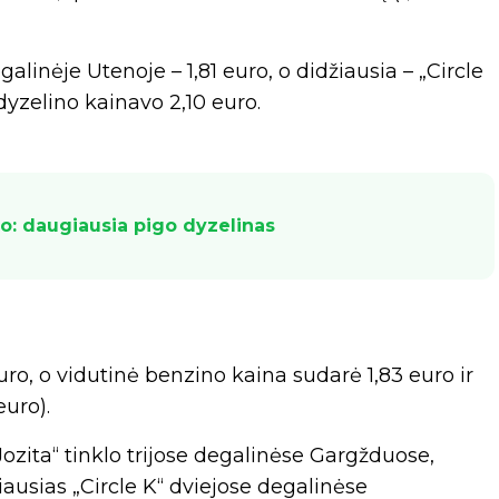
alinėje Utenoje – 1,81 euro, o didžiausia – „Circle
dyzelino kainavo 2,10 euro.
jo: daugiausia pigo dyzelinas
uro, o vidutinė benzino kaina sudarė 1,83 euro ir
euro).
ozita“ tinklo trijose degalinėse Gargžduose,
iausias „Circle K“ dviejose degalinėse