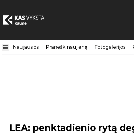
Naujausios
Pranešk naujieną
Fotogalerijos
LEA: penktadienio rytą deg