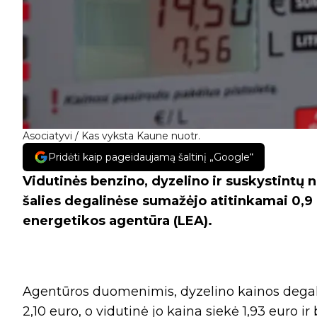
Asociatyvi / Kas vyksta Kaune nuotr.
Pridėti kaip pageidaujamą šaltinį „Google“
Vidutinės benzino, dyzelino ir suskystintų 
šalies degalinėse sumažėjo atitinkamai 0,9 pr
energetikos agentūra (LEA).
Agentūros duomenimis, dyzelino kainos degalin
2,10 euro, o vidutinė jo kaina siekė 1,93 euro ir