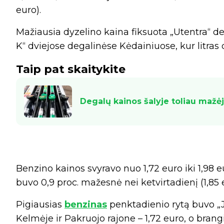
euro).
Mažiausia dyzelino kaina fiksuota „Utentra“ deg
K“ dviejose degalinėse Kėdainiuose, kur litras 
Taip pat skaitykite
Degalų kainos šalyje toliau mažė
Benzino kainos svyravo nuo 1,72 euro iki 1,98 e
buvo 0,9 proc. mažesnė nei ketvirtadienį (1,85 
Pigiausias
benzinas
penktadienio rytą buvo „J
Kelmėje ir Pakruojo rajone – 1,72 euro, o brang