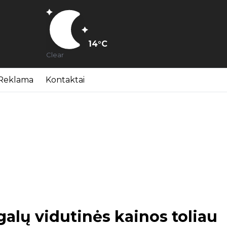
14
°C
Clear
Reklama
Kontaktai
alų vidutinės kainos toliau