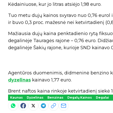
Kėdainiuose, kur jo litras atsiėjo 1,98 euro.
Tuo metu dujų kainos svyravo nuo 0,76 eurol i
ir buvo 0,3 proc. mažesnė nei ketvirtadienį (0,8
Mažiausia dujų kaina penktadienio rytą fiksuot
degalinėje Tauragės rajone – 0,76 euro. Didžiau
degalinėje Šakių rajone, kurioje SND kainavo 0
Agentūros duomenimis, didmeninė benzino kai
dyzelinas
kainavo 1,77 euro.
Brent naftos kaina rinkoje ketvirtadienį siekė 1
Kaunas
Dyzelinas
Benzinas
Degalų Kainos
Degalai