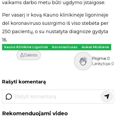
vaikams darbo metu būti ugdymo įstaigose.
Per vasarį ir kovą Kauno klinikinėje ligoninėje
dėl koronaviruso susirgimo iš viso stebėta per
250 pacientų, o su nustatyta diagnoze gydyta
16.
Kauno Klinikinė Ligoninė
Koronavirusas
Auksė Mickienė
Dalintis
Plojimai
0
Lankytojai
0
Rašyti komentarą
Rekomenduojami video