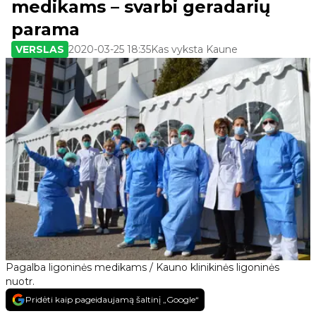
medikams – svarbi geradarių
parama
VERSLAS
2020-03-25 18:35
Kas vyksta Kaune
Pagalba ligoninės medikams / Kauno klinikinės ligoninės
nuotr.
Pridėti kaip pageidaujamą šaltinį „Google“