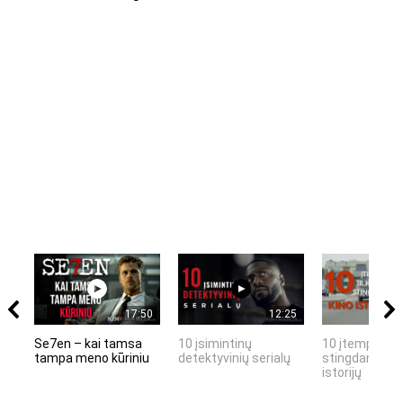
17:50
12:25
Se7en – kai tamsa
10 įsimintinų
10 įtemptų, k
tampa meno kūriniu
detektyvinių serialų
stingdančių k
istorijų