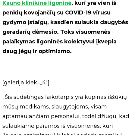
Kauno klinikinė ligoninė
, kuri yra vien iš
penkių kovojančių su COVID-19 virusu
gydymo įstaigų, kasdien sulaukia daugybės
geradarių dėmesio. Toks visuomenės
palaikymas ligoninės kolektyvui įkvepia
daug jėgų ir optimizmo.
[galerija kiek=„4“]
„Šis sudėtingas laikotarpis yra kupinas iššūkių
mūsų medikams, slaugytojoms, visam
aptarnaujančiam personalui, todėl džiugu, kad
sulaukiame paramos iš visuomenės, kuri