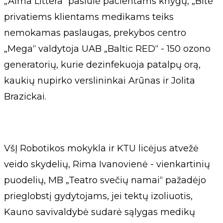
„Alma Littera“ pasiūlė pacientams knygų, „Bitė“
privatiems klientams medikams teiks
nemokamas paslaugas, prekybos centro
„Mega“ valdytoja UAB „Baltic RED“ - 150 ozono
generatorių, kurie dezinfekuoja patalpų orą,
kaukių nupirko verslininkai Arūnas ir Jolita
Brazickai.
VšĮ Robotikos mokykla ir KTU licėjus atvežė
veido skydelių, Rima Ivanovienė - vienkartinių
puodelių, MB „Teatro svečių namai“ pažadėjo
prieglobstį gydytojams, jei tektų izoliuotis,
Kauno savivaldybė sudarė sąlygas medikų