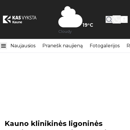
19
°C
Cloudy
Naujausios
Pranešk naujieną
Fotogalerijos
R
Kauno klinikinės ligoninės