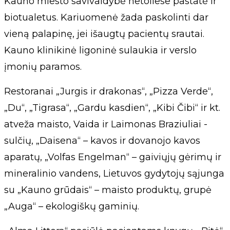
Kauno miesto savivaldybė netoliese pastatė ir
biotualetus. Kariuomenė žada paskolinti dar
vieną palapinę, jei išaugtų pacientų srautai.
Kauno klinikinė ligoninė sulaukia ir verslo
įmonių paramos.
Restoranai „Jurgis ir drakonas“, „Pizza Verde“,
„Du“, „Tigrasa“, „Gardu kasdien“, „Kibi Čibi“ ir kt.
atveža maisto, Vaida ir Laimonas Braziuliai -
sulčių, „Daisena“ – kavos ir dovanojo kavos
aparatų, „Volfas Engelman“ – gaiviųjų gėrimų ir
mineralinio vandens, Lietuvos gydytojų sąjunga
su „Kauno grūdais“ – maisto produktų, grupė
„Auga“ – ekologiškų gaminių.