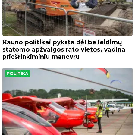
Kauno politikai pyksta dėl be leidimų
statomo apžvalgos rato vietos, vadina
priešrinkiminiu manevru
POLITIKA