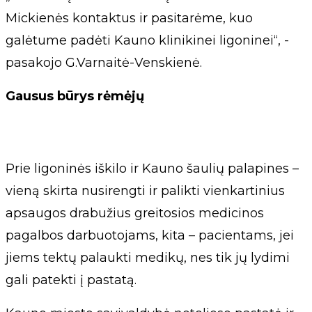
Mickienės kontaktus ir pasitarėme, kuo
galėtume padėti Kauno klinikinei ligoninei“, -
pasakojo G.Varnaitė-Venskienė.
Gausus būrys rėmėjų
Prie ligoninės iškilo ir Kauno šaulių palapines –
vieną skirta nusirengti ir palikti vienkartinius
apsaugos drabužius greitosios medicinos
pagalbos darbuotojams, kita – pacientams, jei
jiems tektų palaukti medikų, nes tik jų lydimi
gali patekti į pastatą.