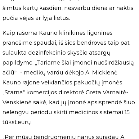
šimtus kartų kasdien, nesvarbu diena ar naktis,
pučia vėjas ar lyja lietus.
Kaip rašoma Kauno klinikinės ligoninės
pranešime spaudai, iš šios bendrovės taip pat
sulaukta dezinfekcinio skysčio atsargų
papildymo. „Tariame šiai įmonei nuoširdžiausią
ačiū!“, - medikų vardu dėkojo A. Mickienė.
Kauno rajone veikiančios pakuočių įmonės
„Starna“ komercijos direktorė Greta Varnaitė-
Venskienė sakė, kad jų įmonė apsisprendė šiuo
nelengvu periodu skirti medicinos sistemai 15
tūkst.eurų.
„Per mūsų bendruomenių narius suradau A.