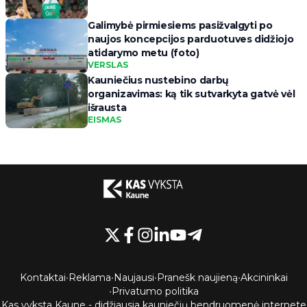
Galimybė pirmiesiems pasižvalgyti po
naujos koncepcijos parduotuves didžiojo
atidarymo metu (foto)
VERSLAS
Kauniečius nustebino darbų
organizavimas: ką tik sutvarkyta gatvė vėl
išrausta
EISMAS
Kontaktai
•
Reklama
•
Naujausi
•
Pranešk naujieną
•
Akcininkai
•
Privatumo politika
Kas vyksta Kaune - didžiausia kauniečių bendruomenė internete