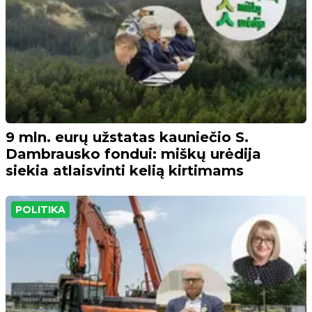
9 mln. eurų užstatas kauniečio S.
Dambrausko fondui: miškų urėdija
siekia atlaisvinti kelią kirtimams
POLITIKA