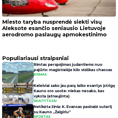
Miesto taryba nusprendė siekti visų
Aleksote esančio seniausio Lietuvoje
aerodromo paslaugų apmokestinimo
Populiariausi straipsniai
Rimtas perspėjimas judantiems nuo
pajūrio: magistralėje kilo visiškas chaosas
EISMAS
Keleiviai sako jau parą laiko esantys įstrigę
Kauno oro uoste: niekas nesako, kas
vyksta (atnaujinta)
SKAITYTOJAI
Netikėta žinia: K. Evansas pasirašė sutartį
su Kauno „Žalgiriu“
SPORTAS