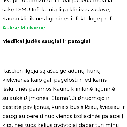
įkvepia optimizmui ir labai padeda moraliai“, -
sakė LSMU Infekcinių ligų klinikos vadovė,
Kauno klinikinės ligoninės infektologė prof.
Auksė Mickienė
.
Medikai judės saugiai ir patogiai
Kasdien ilgėja sąrašas geradarių, kurių
kiekvienas kaip gali pagelbsti medikams.
Išskirtinės paramos Kauno klinikinė ligoninė
sulaukė iš įmonės „Starna“. Ji išnuomojo ir
pastatė paviljonus, kuriais bus šilčiau, šviesiau ir
patogiau pereiti nuo vienos izoliacinės palatos į
kitą, nes tuos kelius gydytojai dabar turi minti