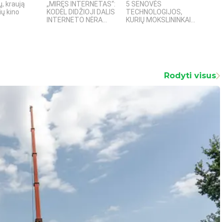
, kraują
„MIRĘS INTERNETAS“:
5 SENOVĖS
„Sost
ų kino
KODĖL DIDŽIOJI DALIS
TECHNOLOGIJOS,
įspū
INTERNETO NĖRA...
KURIŲ MOKSLININKAI...
fanta
Rodyti visus