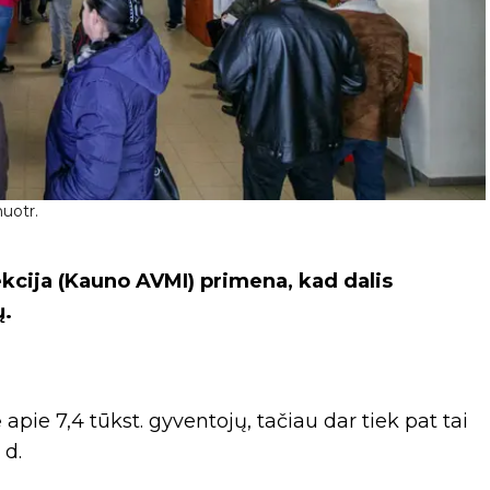
uotr.
kcija (Kauno AVMI) primena, kad dalis
ų.
apie 7,4 tūkst. gyventojų, tačiau dar tiek pat tai
 d.