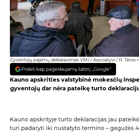
Gyventojų pajamų deklaravimas VMI / Asociatyvi / R. Tenio n
Pridėti kaip pageidaujamą šaltinį „Google“
Kauno apskrities valstybinė mokesčių inspe
gyventojų dar nėra pateikę turto deklaracij
Kauno apskrityje turto deklaracijas jau pateikė 
turi padaryti iki nustatyto termino – gegužės 4