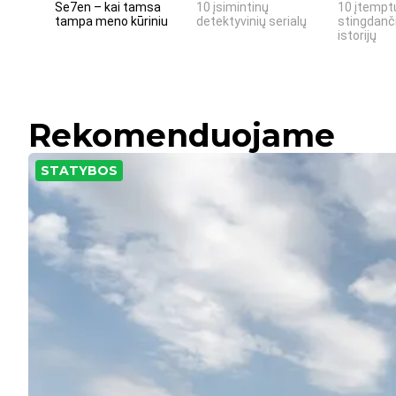
Se7en – kai tamsa
10 įsimintinų
10 įtemptų
tampa meno kūriniu
detektyvinių serialų
stingdanči
istorijų
Rekomenduojame
STATYBOS