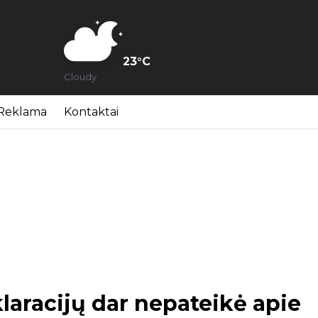
23
°C
Cloudy
Reklama
Kontaktai
laracijų dar nepateikė apie