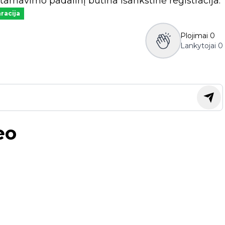
rnavimo padalinį būtina išankstinė registracija.
racija
Plojimai
0
Lankytojai
0
eo