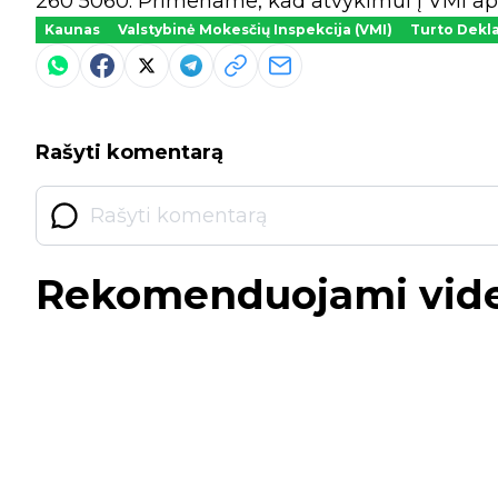
260 5060. Primename, kad atvykimui į VMI apta
Kaunas
Valstybinė Mokesčių Inspekcija (VMI)
Turto Dekla
Rašyti komentarą
Rekomenduojami vid