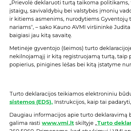
„Prievolė deklaruoti turtą taikoma politikams, 
įstaigų, savivaldybių bei valstybės įmonių va
ir kitiems asmenims, nurodytiems Gyventojų t
nariams“, – sako Kauno AVMI viršininkė Judita 
baigiasi jau kitą savaitę.
Metinėje gyventojo (šeimos) turto deklaracijoj
nekilnojamąjį ir kitą registruojamą turtą, taip 
popierius, pinigines lėšas bei kitą įstatyme nu
Turto deklaracijos teikiamos elektroniniu būd
sistemos (EDS).
Instrukcijos, kaip tai padaryt
Daugiau informacijos apie turto deklaravimą b
galima rasti
www.vmi.lt
skiltyje „
Turto dekla