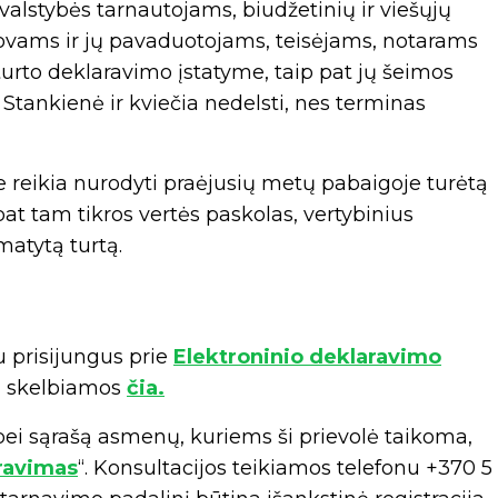
valstybės tarnautojams, biudžetinių ir viešųjų
dovams ir jų pavaduotojams, teisėjams, notarams
urto deklaravimo įstatyme, taip pat jų šeimos
Stankienė ir kviečia nedelsti, nes terminas
e reikia nurodyti praėjusių metų pabaigoje turėtą
pat tam tikros vertės paskolas, vertybinius
matytą turtą.
u prisijungus prie
Elektroninio deklaravimo
i, skelbiamos
čia.
ei sąrašą asmenų, kuriems ši prievolė taikoma,
ravimas
“. Konsultacijos teikiamos telefonu +370 5