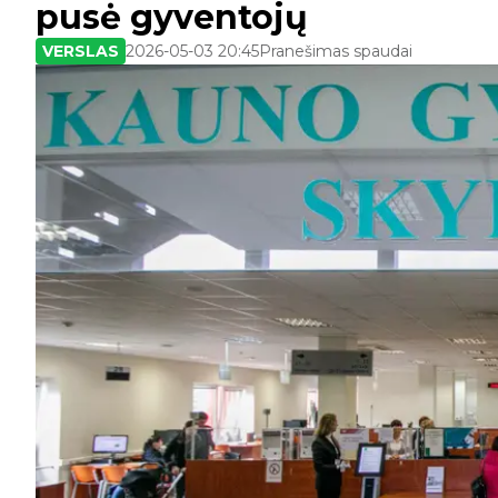
pusė gyventojų
VERSLAS
2026-05-03 20:45
Pranešimas spaudai