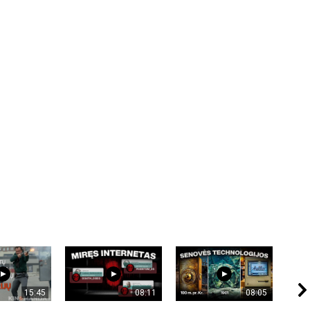
15:45
08:11
08:05