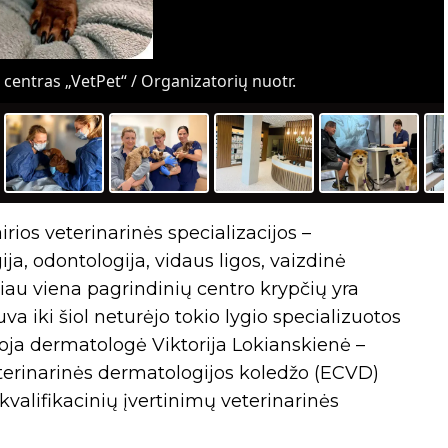
centras „VetPet“ / Organizatorių nuotr.
rios veterinarinės specializacijos –
ija, odontologija, vidaus ligos, vaizdinė
iau viena pagrindinių centro krypčių yra
uva iki šiol neturėjo tokio lygio specializuotos
toja dermatologė Viktorija Lokianskienė –
eterinarinės dermatologijos koledžo (ECVD)
kvalifikacinių įvertinimų veterinarinės