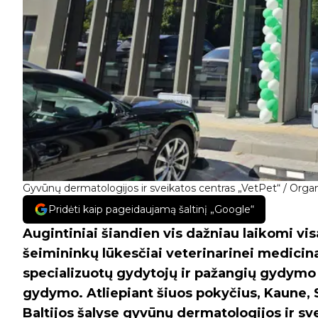
Gyvūnų dermatologijos ir sveikatos centras „VetPet“ / Organ
Pridėti kaip pageidaujamą šaltinį „Google“
Augintiniai šiandien vis dažniau laikomi visa
šeimininkų lūkesčiai veterinarinei medicin
specializuotų gydytojų ir pažangių gydymo
gydymo. Atliepiant šiuos pokyčius, Kaune, S
Baltijos šalyse gyvūnų dermatologijos ir s