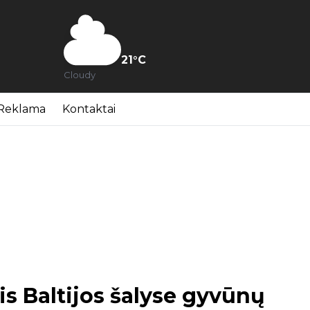
21
°C
Cloudy
Reklama
Kontaktai
s Baltijos šalyse gyvūnų