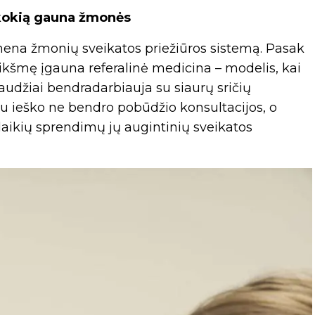
 kokią gauna žmonės
mena žmonių sveikatos priežiūros sistemą. Pasak
eikšmę įgauna referalinė medicina – modelis, kai
laudžiai bendradarbiauja su siaurų sričių
iau ieško ne bendro pobūdžio konsultacijos, o
laikių sprendimų jų augintinių sveikatos