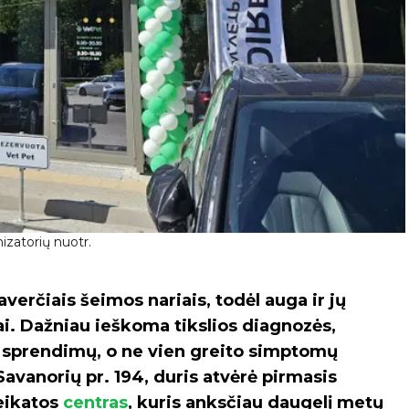
izatorių nuotr.
verčiais šeimos nariais, todėl auga ir jų
ai. Dažniau ieškoma tikslios diagnozės,
 sprendimų, o ne vien greito simptomų
avanorių pr. 194, duris atvėrė pirmasis
veikatos
centras
, kuris anksčiau daugelį metų