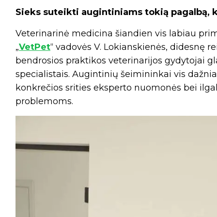
Sieks suteikti augintiniams tokią pagalbą,
Veterinarinė medicina šiandien vis labiau pri
„
VetPet
“ vadovės V. Lokianskienės, didesnę r
bendrosios praktikos veterinarijos gydytojai g
specialistais. Augintinių šeimininkai vis dažn
konkrečios srities eksperto nuomonės bei ilga
problemoms.