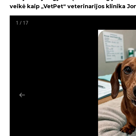
veikė kaip „VetPet“ veterinarijos klinika Jo
1
/
17