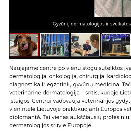
Gyvūnų dermatologijos ir sveikatos 
Naujajame centre po vienu stogu sutelktos įvai
dermatologija, onkologija, chirurgija, kardiolog
diagnostika ir egzotinių gyvūnų medicina. Tač
veterinarinė dermatologija – sritis, kurioje Liet
įstaigos. Centrui vadovauja veterinarijos gydy
vienintelė Lietuvoje praktikuojanti Europos v
diplomantė. Tai vienas aukščiausių profesinių 
dermatologijos srityje Europoje.