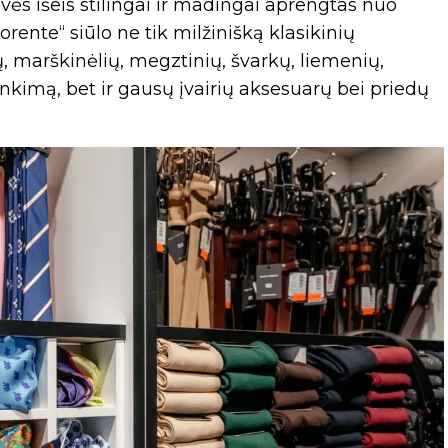
vės išeis stilingai ir madingai aprengtas nuo
Lorente“ siūlo ne tik milžinišką klasikinių
, marškinėlių, megztinių, švarkų, liemenių,
irinkimą, bet ir gausų įvairių aksesuarų bei priedų