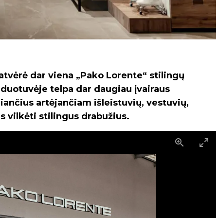
atvėrė dar viena „Pako Lorente“ stilingų
duotuvėje telpa dar daugiau įvairaus
iančius artėjančiam išleistuvių, vestuvių,
 vilkėti stilingus drabužius.