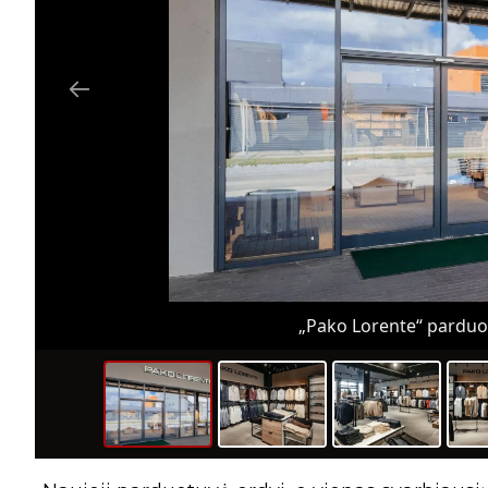
„Pako Lorente“ parduot