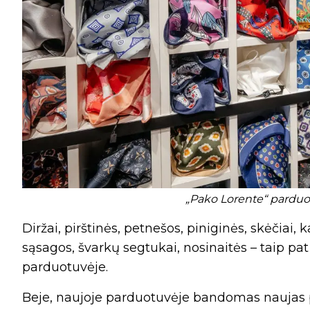
„Pako Lorente“ parduot
Diržai, pirštinės, petnešos, piniginės, skėčiai, k
sąsagos, švarkų segtukai, nosinaitės – taip pat y
parduotuvėje.
Beje, naujoje parduotuvėje bandomas naujas p