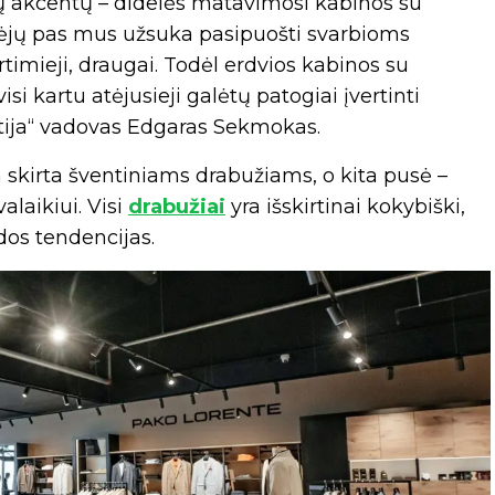
ių akcentų – didelės matavimosi kabinos su
irkėjų pas mus užsuka pasipuošti svarbioms
timieji, draugai. Todėl erdvios kabinos su
isi kartu atėjusieji galėtų patogiai įvertinti
altija“ vadovas Edgaras Sekmokas.
skirta šventiniams drabužiams, o kita pusė –
alaikiui. Visi
drabužiai
yra išskirtinai kokybiški,
ados tendencijas.