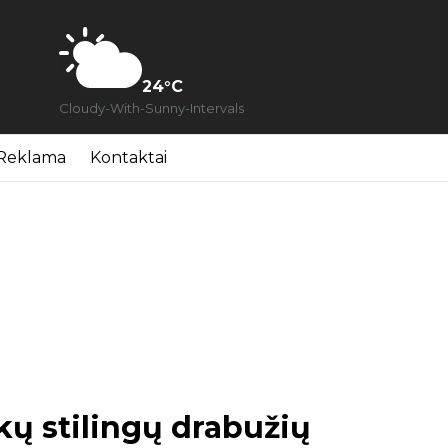
24
°C
Cloudy-With-Sunny-Intervals
Reklama
Kontaktai
kų stilingų drabužių