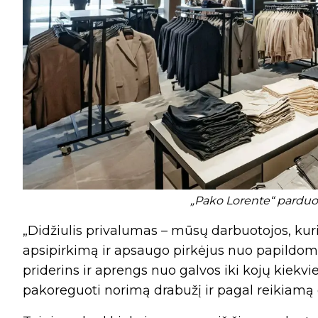
„Pako Lorente“ parduot
„Didžiulis privalumas – mūsų darbuotojos, kurio
apsipirkimą ir apsaugo pirkėjus nuo papildom
priderins ir aprengs nuo galvos iki kojų kiekvi
pakoreguoti norimą drabužį ir pagal reikiamą 