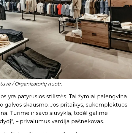
uvė / Organizatorių nuotr.
s yra patyrusios stilistės. Tai žymiai palengvina
o galvos skausmo. Jos pritaikys, sukomplektuos,
eną. Turime ir savo siuvyklą, todėl galime
dydį“, – privalumus vardija pašnekovas.