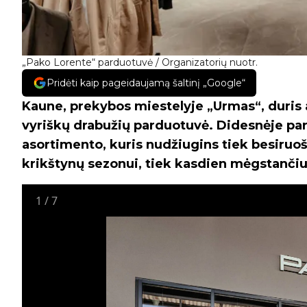
„Pako Lorente“ parduotuvė / Organizatorių nuotr.
Pridėti kaip pageidaujamą šaltinį „Google“
Kaune, prekybos miestelyje „Urmas“, duris 
vyriškų drabužių parduotuvė. Didesnėje par
asortimento, kuris nudžiugins tiek besiruoš
krikštynų sezonui, tiek kasdien mėgstančius
1
/
7