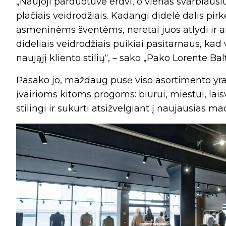
„Naujoji parduotuvė erdvi, o vienas svarbiaus
plačiais veidrodžiais. Kadangi didelė dalis p
asmeninėms šventėms, neretai juos atlydi ir ar
dideliais veidrodžiais puikiai pasitarnaus, kad v
naująjį kliento stilių“, – sako „Pako Lorente B
Pasako jo, maždaug pusė viso asortimento yra 
įvairioms kitoms progoms: biurui, miestui, laisv
stilingi ir sukurti atsižvelgiant į naujausias m