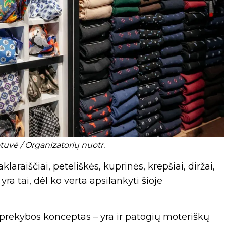
uvė / Organizatorių nuotr.
aklaraiščiai, peteliškės, kuprinės, krepšiai, diržai,
ra tai, dėl ko verta apsilankyti šioje
rekybos konceptas – yra ir patogių moteriškų