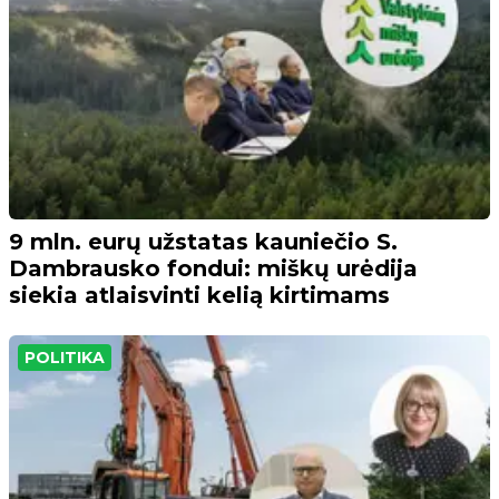
9 mln. eurų užstatas kauniečio S.
Dambrausko fondui: miškų urėdija
siekia atlaisvinti kelią kirtimams
POLITIKA