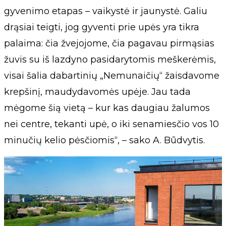
gyvenimo etapas – vaikystė ir jaunystė. Galiu
drąsiai teigti, jog gyventi prie upės yra tikra
palaima: čia žvejojome, čia pagavau pirmąsias
žuvis su iš lazdyno pasidarytomis meškerėmis,
visai šalia dabartinių „Nemunaičių“ žaisdavome
krepšinį, maudydavomės upėje. Jau tada
mėgome šią vietą – kur kas daugiau žalumos
nei centre, tekanti upė, o iki senamiesčio vos 10
minučių kelio pėsčiomis“, – sako A. Būdvytis.