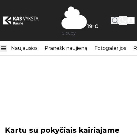
19
°C
Cloudy
Naujausios
Pranešk naujieną
Fotogalerijos
R
Kartu su pokyčiais kairiajame