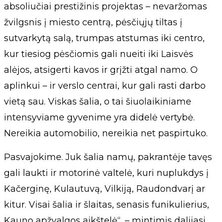
absoliučiai prestižinis projektas – nevaržomas
žvilgsnis į miesto centrą, pėsčiųjų tiltas į
sutvarkytą salą, trumpas atstumas iki centro,
kur tiesiog pėsčiomis gali nueiti iki Laisvės
alėjos, atsigerti kavos ir grįžti atgal namo. O
aplinkui – ir verslo centrai, kur gali rasti darbo
vietą sau. Viskas šalia, o tai šiuolaikiniame
intensyviame gyvenime yra didelė vertybė.
Nereikia automobilio, nereikia net paspirtuko.
Pasvajokime. Juk šalia namų, pakrantėje tavęs
gali laukti ir motorinė valtelė, kuri nuplukdys į
Kačerginę, Kulautuvą, Vilkiją, Raudondvarį ar
kitur. Visai šalia ir šlaitas, senasis funikulierius,
Kauno apžvalgos aikštelė“, – mintimis dalijasi