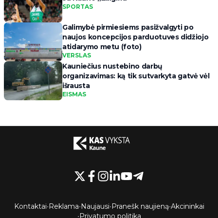
SPORTAS
Galimybė pirmiesiems pasižvalgyti po
naujos koncepcijos parduotuves didžiojo
atidarymo metu (foto)
VERSLAS
Kauniečius nustebino darbų
organizavimas: ką tik sutvarkyta gatvė vėl
išrausta
EISMAS
Kontaktai
•
Reklama
•
Naujausi
•
Pranešk naujieną
•
Akcininkai
•
Privatumo politika