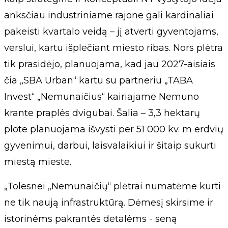
anksčiau industriniame rajone gali kardinaliai
pakeisti kvartalo veidą – jį atverti gyventojams,
verslui, kartu išplečiant miesto ribas. Nors plėtra
tik prasidėjo, planuojama, kad jau 2027-aisiais
čia „SBA Urban“ kartu su partneriu „TABA
Invest“ „Nemunaičius“ kairiajame Nemuno
krante praplės dvigubai. Šalia – 3,3 hektarų
plote planuojama išvysti per 51 000 kv. m erdvių
gyvenimui, darbui, laisvalaikiui ir šitaip sukurti
miestą mieste.
„Tolesnei „Nemunaičių“ plėtrai numatėme kurti
ne tik naują infrastruktūrą. Dėmesį skirsime ir
istorinėms pakrantės detalėms - seną