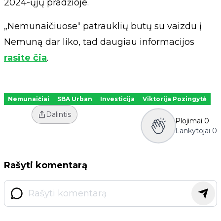
2024-ųjų pradžioje.
„Nemunaičiuose“ patrauklių butų su vaizdu į
Nemuną dar liko, tad daugiau informacijos
rasite čia
.
Nemunaičiai
SBA Urban
Investicija
Viktorija Pozingytė
Dalintis
Plojimai
0
Lankytojai
0
Rašyti komentarą