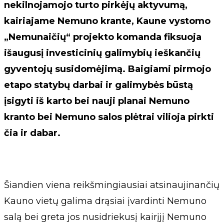
nekilnojamojo turto pirkėjų aktyvumą,
kairiajame Nemuno krante, Kaune vystomo
„Nemunaičių“ projekto komanda fiksuoja
išaugusį investicinių galimybių ieškančių
gyventojų susidomėjimą. Baigiami pirmojo
etapo statybų darbai ir galimybės būstą
įsigyti iš karto bei nauji planai Nemuno
kranto bei Nemuno salos plėtrai vilioja pirkti
čia ir dabar.
Šiandien viena reikšmingiausiai atsinaujinančių
Kauno vietų galima drąsiai įvardinti Nemuno
salą bei greta jos nusidriekusį kairįjį Nemuno