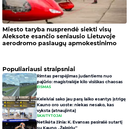
Miesto taryba nusprendė siekti visų
Aleksote esančio seniausio Lietuvoje
aerodromo paslaugų apmokestinimo
Populiariausi straipsniai
Rimtas perspėjimas judantiems nuo
pajūrio: magistralėje kilo visiškas chaosas
EISMAS
Keleiviai sako jau parą laiko esantys įstrigę
Kauno oro uoste: niekas nesako, kas
vyksta (atnaujinta)
SKAITYTOJAI
Netikėta žinia: K. Evansas pasirašė sutartį
su Kauno „Žalgiriu“