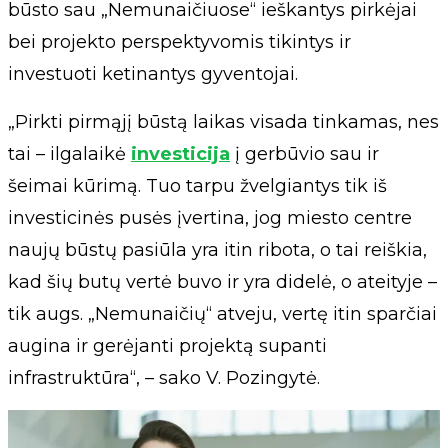
būsto sau „Nemunaičiuose“ ieškantys pirkėjai
bei projekto perspektyvomis tikintys ir
investuoti ketinantys gyventojai.
„Pirkti pirmąjį būstą laikas visada tinkamas, nes
tai – ilgalaikė
investicija
į gerbūvio sau ir
šeimai kūrimą. Tuo tarpu žvelgiantys tik iš
investicinės pusės įvertina, jog miesto centre
naujų būstų pasiūla yra itin ribota, o tai reiškia,
kad šių butų vertė buvo ir yra didelė, o ateityje –
tik augs. „Nemunaičių“ atveju, vertę itin sparčiai
augina ir gerėjanti projektą supanti
infrastruktūra“, – sako V. Pozingytė.