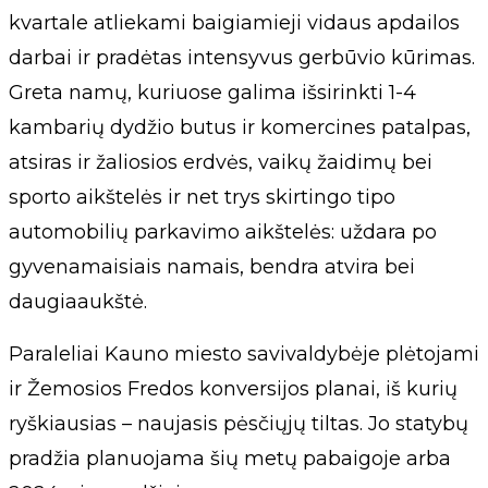
kvartale atliekami baigiamieji vidaus apdailos
darbai ir pradėtas intensyvus gerbūvio kūrimas.
Greta namų, kuriuose galima išsirinkti 1-4
kambarių dydžio butus ir komercines patalpas,
atsiras ir žaliosios erdvės, vaikų žaidimų bei
sporto aikštelės ir net trys skirtingo tipo
automobilių parkavimo aikštelės: uždara po
gyvenamaisiais namais, bendra atvira bei
daugiaaukštė.
Paraleliai Kauno miesto savivaldybėje plėtojami
ir Žemosios Fredos konversijos planai, iš kurių
ryškiausias – naujasis pėsčiųjų tiltas. Jo statybų
pradžia planuojama šių metų pabaigoje arba