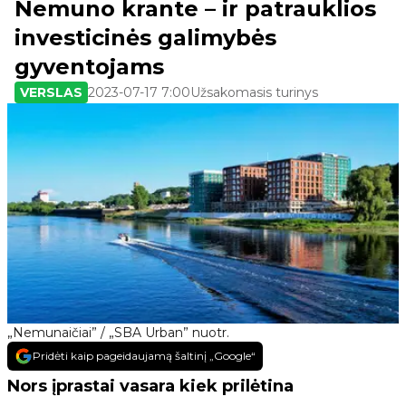
Nemuno krante – ir patrauklios
investicinės galimybės
gyventojams
VERSLAS
2023-07-17 7:00
Užsakomasis turinys
„Nemunaičiai” / „SBA Urban” nuotr.
Pridėti kaip pageidaujamą šaltinį „Google“
Nors įprastai vasara kiek prilėtina