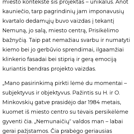
miesto kontekste šis projektas – unikalus. Anot
kauniečio, tarp pagrindinių jam imponavusių
kvartalo dedamųjų buvo vaizdas į tekantį
Nemuną, jo salą, miesto centrą, Prisikėlimo
bažnyčią. Taip pat nemažiau svarbu ir numatyti
kiemo bei jo gerbūvio sprendimai, ilgaamžiai
klinkerio fasadai bei stiprią ir gerą emociją
kuriantis bendras projekto vaizdas.
„Mano pasirinkimą pirkti lėmė du momentai –
subjektyvus ir objektyvus. Pažintis su H. ir O.
Minkovskių gatve prasidėjo dar 1984 metais,
kuomet iš miesto centro su tėvais persikėlėme
gyventi čia. „Nemunaičių“ valdos man – labai
gerai pažįstamos. Čia prabėgo geriausias