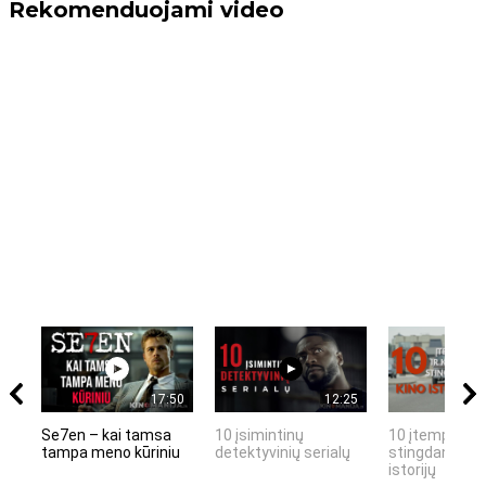
Rekomenduojami video
17:50
12:25
Se7en – kai tamsa
10 įsimintinų
10 įtemptų, k
tampa meno kūriniu
detektyvinių serialų
stingdančių k
istorijų