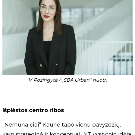
V. Pozingytė / „SBA Urban“ nuotr.
Išplėstos centro ribos
„Nemunaičiai“ Kaune tapo vienu pavyzdžių,
kaip strateginė ir konceptuali NT vystytojo idėja