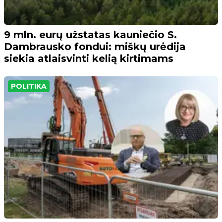
9 mln. eurų užstatas kauniečio S.
Dambrausko fondui: miškų urėdija
siekia atlaisvinti kelią kirtimams
POLITIKA