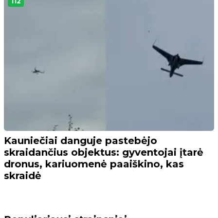
112
Kauniečiai danguje pastebėjo
skraidančius objektus: gyventojai įtarė
dronus, kariuomenė paaiškino, kas
skraidė