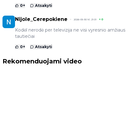
0
+
Atsakyti
Nijole_Cerepokiene
2026-05-30 kl. 21:01
+
0
Kodėl nerodė per televizija ne visi vyresnio amžiaus
tautiečiai
0
+
Atsakyti
Rekomenduojami video