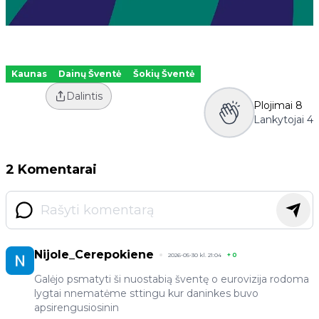
Kaunas
Dainų Šventė
Šokių Šventė
Dalintis
Plojimai
8
Lankytojai
4
2 Komentarai
Nijole_Cerepokiene
2026-05-30 kl. 21:04
+
0
Galėjo psmatyti ši nuostabią šventę o eurovizija rodoma
lygtai nnematėme sttingu kur daninkes buvo
apsirengusiosinin