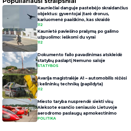
Populiariausi straipsniai
Kauniečiai danguje pastebėjo skraidančius
objektus: gyventojai įtarė dronus,
kariuomenė paaiškino, kas skraidė
112
Kaunietė paviešino prašymą po galimo
užpuolimo: ieškomi du vyrai
112
Dokumento failo pavadinimas atskleidė
statybų paslaptį Nemuno saloje
STATYBOS
Avarija magistralėje A1 – automobilis rėžėsi
į kelininkų techniką (papildyta)
112
Miesto taryba nusprendė siekti visų
Aleksote esančio seniausio Lietuvoje
aerodromo paslaugų apmokestinimo
POLITIKA