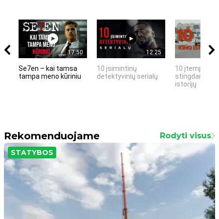
17:50
12:25
Se7en – kai tamsa
10 įsimintinų
10 įtemptų, k
tampa meno kūriniu
detektyvinių serialų
stingdančių k
istorijų
Rekomenduojame
Rodyti visus
STATYBOS