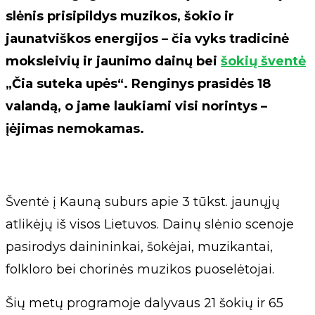
slėnis prisipildys muzikos, šokio ir
jaunatviškos energijos – čia vyks tradicinė
moksleivių ir jaunimo dainų bei
šokių šventė
„Čia suteka upės“. Renginys prasidės 18
valandą, o jame laukiami visi norintys –
įėjimas nemokamas.
Šventė į Kauną suburs apie 3 tūkst. jaunųjų
atlikėjų iš visos Lietuvos. Dainų slėnio scenoje
pasirodys dainininkai, šokėjai, muzikantai,
folkloro bei chorinės muzikos puoselėtojai.
Šių metų programoje dalyvaus 21 šokių ir 65