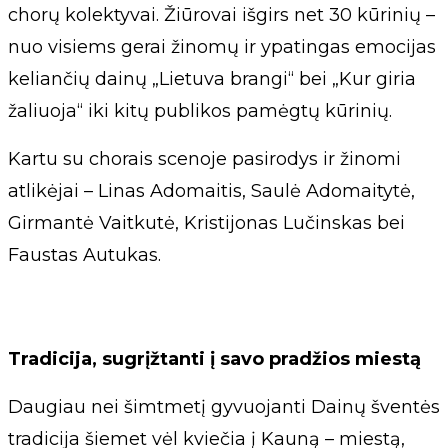
chorų kolektyvai. Žiūrovai išgirs net 30 kūrinių –
nuo visiems gerai žinomų ir ypatingas emocijas
keliančių dainų „Lietuva brangi“ bei „Kur giria
žaliuoja“ iki kitų publikos pamėgtų kūrinių.
Kartu su chorais scenoje pasirodys ir žinomi
atlikėjai – Linas Adomaitis, Saulė Adomaitytė,
Girmantė Vaitkutė, Kristijonas Lučinskas bei
Faustas Autukas.
Tradicija, sugrįžtanti į savo pradžios miestą
Daugiau nei šimtmetį gyvuojanti Dainų šventės
tradicija šiemet vėl kviečia į Kauną – miestą,