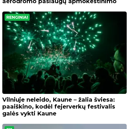
aerodromo paslaugų apmokestinimo
RENGINIAI
Vilniuje neleido, Kaune – žalia šviesa:
paaiškino, kodėl fejerverkų festivalis
galės vykti Kaune