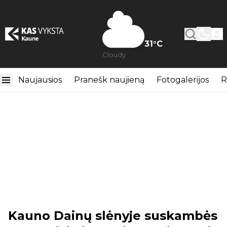
31
°C
Cloudy
Naujausios
Pranešk naujieną
Fotogalerijos
R
Kauno Dainų slėnyje suskambės