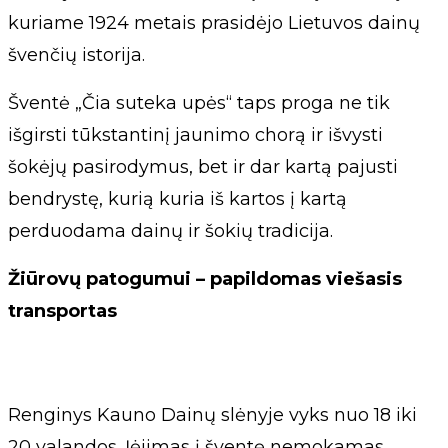
kuriame 1924 metais prasidėjo Lietuvos dainų
švenčių istorija.
Šventė „Čia suteka upės“ taps proga ne tik
išgirsti tūkstantinį jaunimo chorą ir išvysti
šokėjų pasirodymus, bet ir dar kartą pajusti
bendrystę, kurią kuria iš kartos į kartą
perduodama dainų ir šokių tradicija.
Žiūrovų patogumui – papildomas viešasis
transportas
Renginys Kauno Dainų slėnyje vyks nuo 18 iki
20 valandos. Įėjimas į šventę nemokamas.