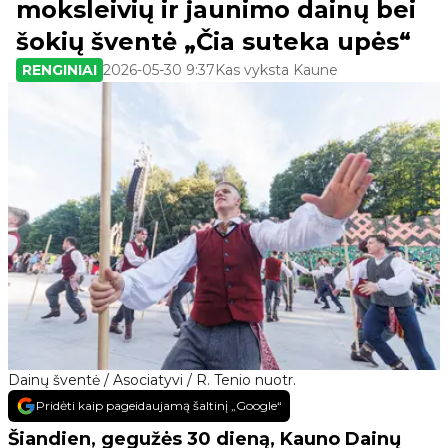
moksleivių ir jaunimo dainų bei
šokių šventė „Čia suteka upės“
RENGINIAI
2026-05-30 9:37
Kas vyksta Kaune
Dainų šventė / Asociatyvi / R. Tenio nuotr.
Pridėti kaip pageidaujamą šaltinį „Google“
Šiandien, gegužės 30 dieną, Kauno Dainų