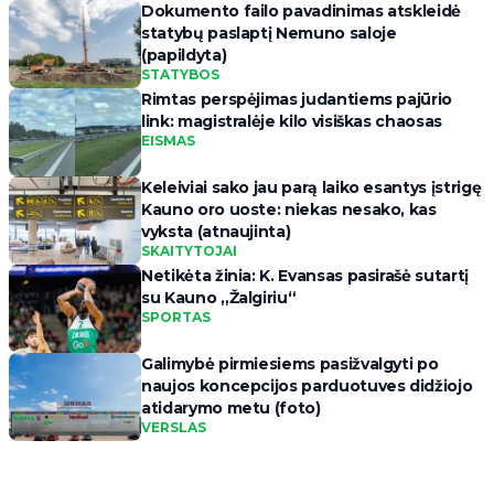
Dokumento failo pavadinimas atskleidė
statybų paslaptį Nemuno saloje
(papildyta)
STATYBOS
Rimtas perspėjimas judantiems pajūrio
link: magistralėje kilo visiškas chaosas
EISMAS
Keleiviai sako jau parą laiko esantys įstrigę
Kauno oro uoste: niekas nesako, kas
vyksta (atnaujinta)
SKAITYTOJAI
Netikėta žinia: K. Evansas pasirašė sutartį
su Kauno „Žalgiriu“
SPORTAS
Galimybė pirmiesiems pasižvalgyti po
naujos koncepcijos parduotuves didžiojo
atidarymo metu (foto)
VERSLAS