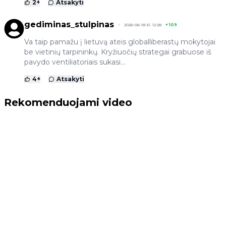
2
+
Atsakyti
gediminas_stulpinas
2026-06-18 kl. 12:28
+
109
Va taip pamažu į lietuvą ateis globalliberastų mokytojai
be vietinių tarpininkų. Kryžiuočių strategai grabuose iš
pavydo ventiliatoriais sukasi...
4
+
Atsakyti
Rekomenduojami video