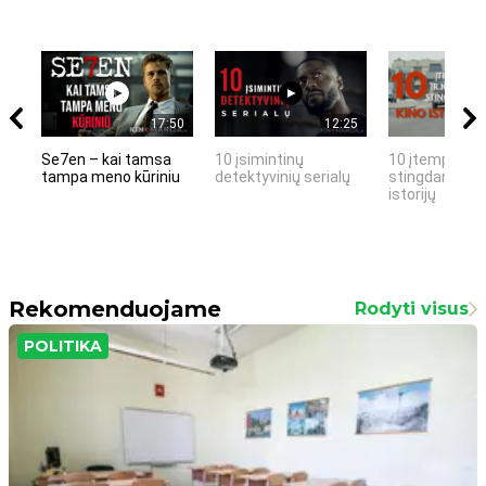
17:50
12:25
Se7en – kai tamsa
10 įsimintinų
10 įtemptų, k
tampa meno kūriniu
detektyvinių serialų
stingdančių k
istorijų
Rekomenduojame
Rodyti visus
POLITIKA