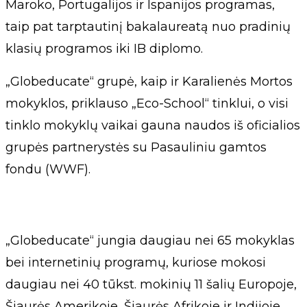
Maroko, Portugalijos ir Ispanijos programas,
taip pat tarptautinį bakalaureatą nuo pradinių
klasių programos iki IB diplomo.
„Globeducate“ grupė, kaip ir Karalienės Mortos
mokyklos, priklauso „Eco-School“ tinklui, o visi
tinklo mokyklų vaikai gauna naudos iš oficialios
grupės partnerystės su Pasauliniu gamtos
fondu (WWF).
„Globeducate“ jungia daugiau nei 65 mokyklas
bei internetinių programų, kuriose mokosi
daugiau nei 40 tūkst. mokinių 11 šalių Europoje,
Šiaurės Amerikoje, Šiaurės Afrikoje ir Indijoje.