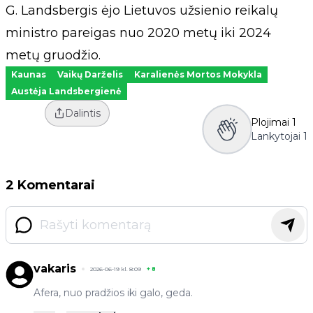
G. Landsbergis ėjo Lietuvos užsienio reikalų
ministro pareigas nuo 2020 metų iki 2024
metų gruodžio.
Kaunas
Vaikų Darželis
Karalienės Mortos Mokykla
Austėja Landsbergienė
Dalintis
Plojimai
1
Lankytojai
1
2 Komentarai
vakaris
2026-06-19 kl. 8:09
+
8
Afera, nuo pradžios iki galo, geda.