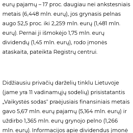
eurų pajamų – 17 proc. daugiau nei ankstesniais
metais (6,448 mln. eurų), jos grynasis pelnas
augo 52,5 proc. iki 2,259 mln. eurų (1,481 mln.
eurų). Pernai ji išmokėjo 1,75 mln. eurų
dividendų (1,45 mln. eurų), rodo įmonės
ataskaita, pateikta Registrų centrui.
Didžiausiu privačių darželių tinklu Lietuvoje
(jame yra 11 vadinamųjų sodelių) prisistatantis
„Vaikystės sodas“ praėjusiais finansiniais metais
gavo 5,67 mln. eurų pajamų (5,164 mln. eurų) ir
uždirbo 1,365 mln. eurų grynojo pelno (1,266
mln. eurų). Informacijos apie dividendus įmonė