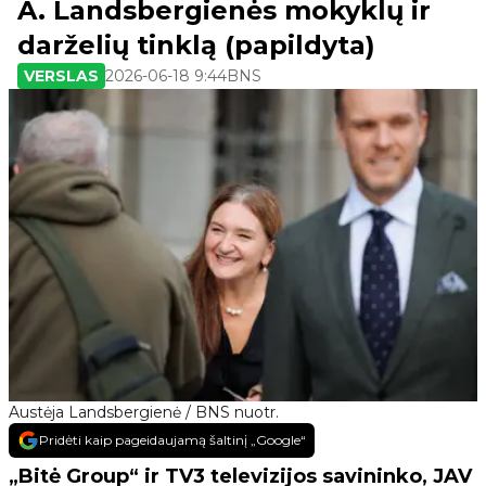
A. Landsbergienės mokyklų ir
darželių tinklą (papildyta)
VERSLAS
2026-06-18 9:44
BNS
Austėja Landsbergienė / BNS nuotr.
Pridėti kaip pageidaujamą šaltinį „Google“
„Bitė Group“ ir TV3 televizijos savininko, JAV