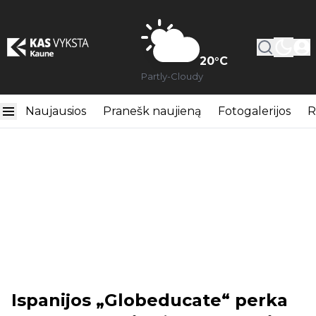
20
°C
Partly-Cloudy
Naujausios
Pranešk naujieną
Fotogalerijos
R
Ispanijos „Globeducate“ perka