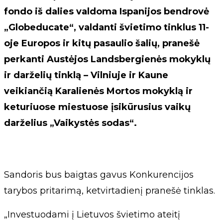
fondo iš dalies valdoma Ispanijos bendrovė
„Globeducate“, valdanti švietimo tinklus 11-
oje Europos ir kitų pasaulio šalių, pranešė
perkanti Austėjos Landsbergienės mokyklų
ir darželių tinklą – Vilniuje ir Kaune
veikiančią Karalienės Mortos mokyklą ir
keturiuose miestuose įsikūrusius vaikų
darželius „Vaikystės sodas“.
Sandoris bus baigtas gavus Konkurencijos
tarybos pritarimą, ketvirtadienį pranešė tinklas.
„Investuodami į Lietuvos švietimo ateitį