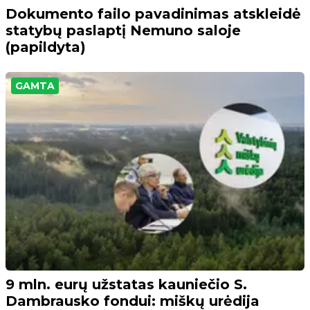
Dokumento failo pavadinimas atskleidė
statybų paslaptį Nemuno saloje
(papildyta)
GAMTA
9 mln. eurų užstatas kauniečio S.
Dambrausko fondui: miškų urėdija