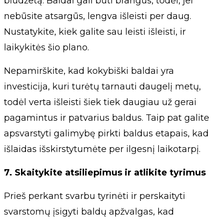
biudžetą. Baldai gali būti brangūs, todėl, jei
nebūsite atsargūs, lengva išleisti per daug.
Nustatykite, kiek galite sau leisti išleisti, ir
laikykitės šio plano.
Nepamirškite, kad kokybiški baldai yra
investicija, kuri turėtų tarnauti daugelį metų,
todėl verta išleisti šiek tiek daugiau už gerai
pagamintus ir patvarius baldus. Taip pat galite
apsvarstyti galimybę pirkti baldus etapais, kad
išlaidas išskirstytumėte per ilgesnį laikotarpį.
7. Skaitykite atsiliepimus ir atlikite tyrimus
Prieš perkant svarbu tyrinėti ir perskaityti
svarstomų įsigyti baldų apžvalgas, kad