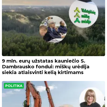
9 mln. eurų užstatas kauniečio S.
Dambrausko fondui: miškų urėdija
siekia atlaisvinti kelią kirtimams
POLITIKA