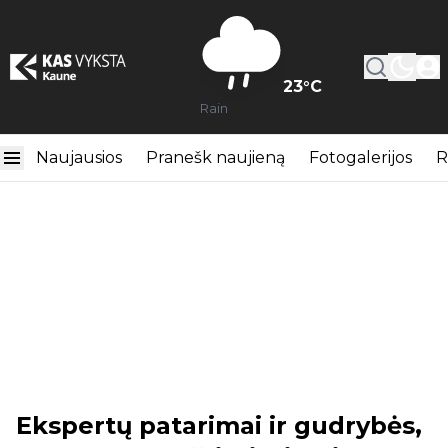
23
°C
Rain
Naujausios
Pranešk naujieną
Fotogalerijos
R
Ekspertų patarimai ir gudrybės,