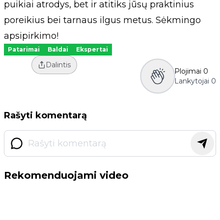
puikiai atrodys, bet ir atitiks jūsų praktinius
poreikius bei tarnaus ilgus metus. Sėkmingo
apsipirkimo!
Patarimai
Baldai
Ekspertai
Dalintis
Plojimai
0
Lankytojai
0
Rašyti komentarą
Rekomenduojami video