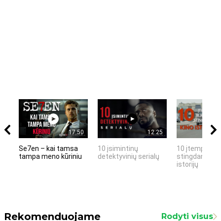
17:50
12:25
Se7en – kai tamsa
10 įsimintinų
10 įtemptų, k
tampa meno kūriniu
detektyvinių serialų
stingdančių k
istorijų
Rekomenduojame
Rodyti visus