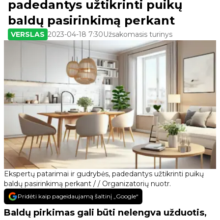
padedantys užtikrinti puikų
baldų pasirinkimą perkant
VERSLAS
2023-04-18 7:30
Užsakomasis turinys
Ekspertų patarimai ir gudrybės, padedantys užtikrinti puikų
baldų pasirinkimą perkant / / Organizatorių nuotr.
Pridėti kaip pageidaujamą šaltinį „Google“
Baldų pirkimas gali būti nelengva užduotis,