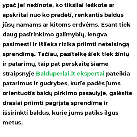
ypač jei nežinote, ko tiksliai ieškote ar
apskritai nuo ko pradėti, renkantis baldus
jūsų namams ar kitoms erdvėms. Esant tiek
daug pasirinkimo galimybių, lengva
pasimesti ir išlieka rizika priimti neteisingą
sprendimą. Tačiau, pasitelkę šiek tiek žinių
ir patarimų, taip pat perskaitę šiame
straipsnyje
Balduperlai.lt
ekspertai
pateikia
patarimus ir gudrybes, kurie padės jums
orientuotis baldų pirkimo pasaulyje, galėsite
drąsiai priimti pagrįstą sprendimą ir
išsirinkti baldus, kurie jums patiks ilgus
metus.