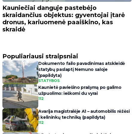
Kauniečiai danguje pastebėjo
skraidančius objektus: gyventojai įtarė
dronus, kariuomenė paaiškino, kas
skraidė
Populiariausi straipsniai
Dokumento failo pavadinimas atskleidė
statybų paslaptį Nemuno saloje
(papildyta)
STATYBOS
Kaunietė paviešino prašymą po galimo
užpuolimo: ieškomi du vyrai
112
Avarija magistralėje A1 – automobilis rėžėsi
į kelininkų techniką (papildyta)
112