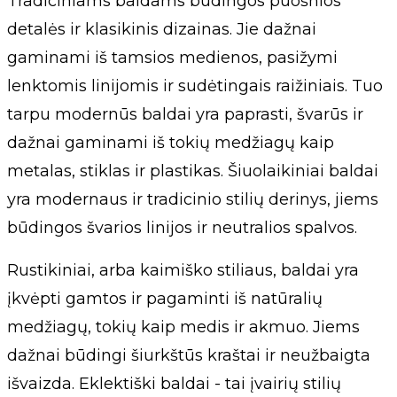
Tradiciniams baldams būdingos puošnios
detalės ir klasikinis dizainas. Jie dažnai
gaminami iš tamsios medienos, pasižymi
lenktomis linijomis ir sudėtingais raižiniais. Tuo
tarpu modernūs baldai yra paprasti, švarūs ir
dažnai gaminami iš tokių medžiagų kaip
metalas, stiklas ir plastikas. Šiuolaikiniai baldai
yra modernaus ir tradicinio stilių derinys, jiems
būdingos švarios linijos ir neutralios spalvos.
Rustikiniai, arba kaimiško stiliaus, baldai yra
įkvėpti gamtos ir pagaminti iš natūralių
medžiagų, tokių kaip medis ir akmuo. Jiems
dažnai būdingi šiurkštūs kraštai ir neužbaigta
išvaizda. Eklektiški baldai - tai įvairių stilių