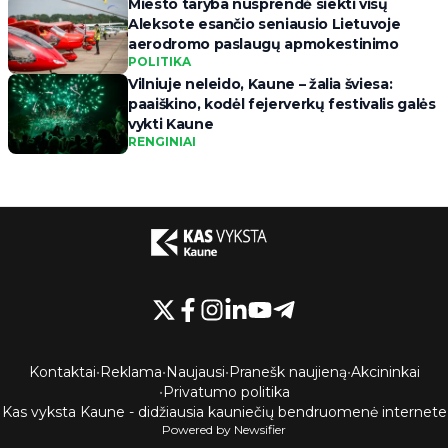
Miesto taryba nusprendė siekti visų
Aleksote esančio seniausio Lietuvoje
aerodromo paslaugų apmokestinimo
POLITIKA
Vilniuje neleido, Kaune – žalia šviesa:
paaiškino, kodėl fejerverkų festivalis galės
vykti Kaune
RENGINIAI
Kontaktai
•
Reklama
•
Naujausi
•
Pranešk naujieną
•
Akcininkai
•
Privatumo politika
Kas vyksta Kaune - didžiausia kauniečių bendruomenė internete
Powered by Newsifier