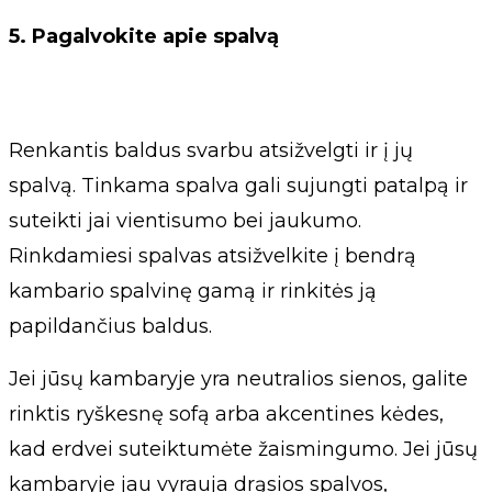
5. Pagalvokite apie spalvą
Renkantis baldus svarbu atsižvelgti ir į jų
spalvą. Tinkama spalva gali sujungti patalpą ir
suteikti jai vientisumo bei jaukumo.
Rinkdamiesi spalvas atsižvelkite į bendrą
kambario spalvinę gamą ir rinkitės ją
papildančius baldus.
Jei jūsų kambaryje yra neutralios sienos, galite
rinktis ryškesnę sofą arba akcentines kėdes,
kad erdvei suteiktumėte žaismingumo. Jei jūsų
kambaryje jau vyrauja drąsios spalvos,