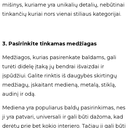
mišinys, kuriame yra unikalių detalių, nebūtinai
tinkančių kuriai nors vienai stiliaus kategorijai.
3. Pasirinkite tinkamas medžiagas
Medžiagos, kurias pasirenkate baldams, gali
turėti didelę įtaką jų bendrai išvaizdai ir
įspūdžiui. Galite rinktis iš daugybės skirtingų
medžiagų, įskaitant medieną, metalą, stiklą,
audinį ir odą.
Mediena yra populiarus baldų pasirinkimas, nes
ji yra patvari, universali ir gali būti dažoma, kad
derėtų prie bet kokio interjero. Tačiau ji gali būti