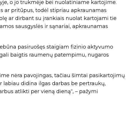
je, o jo trukmėje bei nuolatiniame kartojime.
us ar pritūpus, todėl stipriau apkraunamas
lę ar dirbant su įrankiais nuolat kartojami tie
inamos sausgyslės ir sąnariai, apkraunamas
ebūna pasiruošęs staigiam fizinio aktyvumo
s gali baigtis raumenų patempimu, nugaros
ime nėra pavojingas, tačiau šimtai pasikartojimų
r labiau didina ilgas darbas be pertraukų,
bus atlikti per vieną dieną“, – pažymi