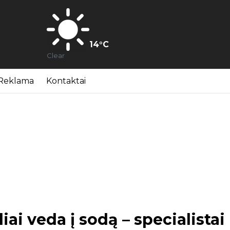
14
°C
Clear
Reklama
Kontaktai
liai veda į sodą – specialistai