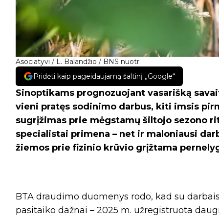
Asociatyvi / L. Balandžio / BNS nuotr.
Pridėti kaip pageidaujamą šaltinį „Google“
Sinoptikams prognozuojant vasarišką savaitg
vieni pratęs sodinimo darbus, kiti imsis pi
sugrįžimas prie mėgstamų šiltojo sezono rit
specialistai primena – net ir maloniausi dar
žiemos prie fizinio krūvio grįžtama pernelyg
BTA draudimo duomenys rodo, kad su darbais 
pasitaiko dažnai – 2025 m. užregistruota daugi