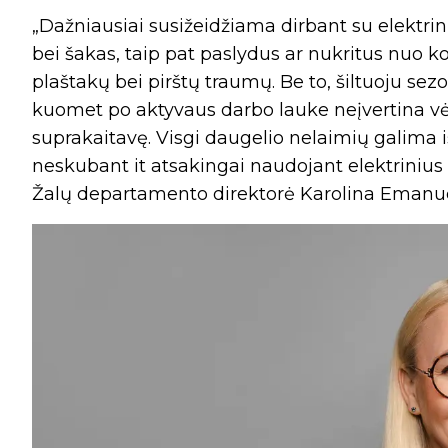
„Dažniausiai susižeidžiama dirbant su elektrin
bei šakas, taip pat paslydus ar nukritus nuo ko
plaštakų bei pirštų traumų. Be to, šiltuoju se
kuomet po aktyvaus darbo lauke neįvertina v
suprakaitavę. Visgi daugelio nelaimių galima 
neskubant it atsakingai naudojant elektrinius
Žalų departamento direktorė Karolina Emanu