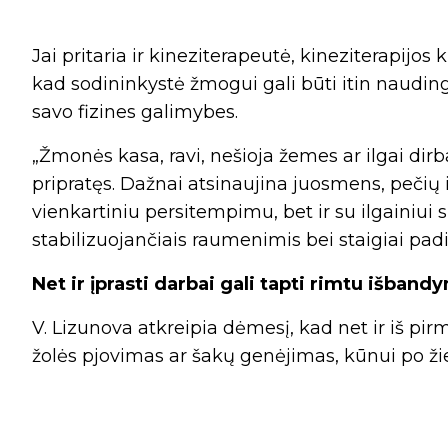
Jai pritaria ir kineziterapeutė, kineziterapijos
kad sodininkystė žmogui gali būti itin nauding
savo fizines galimybes.
„Žmonės kasa, ravi, nešioja žemes ar ilgai dirb
pripratęs. Dažnai atsinaujina juosmens, pečių i
vienkartiniu persitempimu, bet ir su ilgainiui 
stabilizuojančiais raumenimis bei staigiai padi
Net ir įprasti darbai gali tapti rimtu išband
V. Lizunova atkreipia dėmesį, kad net ir iš pirm
žolės pjovimas ar šakų genėjimas, kūnui po ži