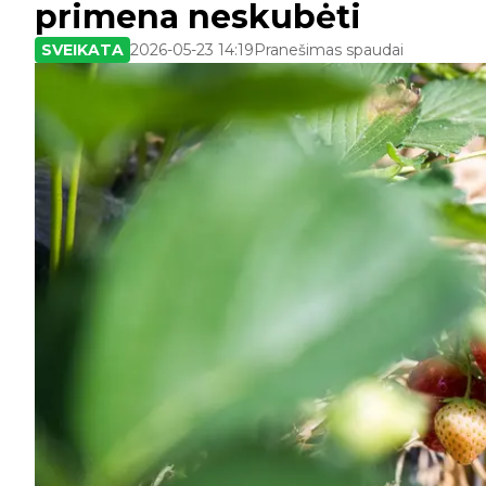
primena neskubėti
SVEIKATA
2026-05-23 14:19
Pranešimas spaudai