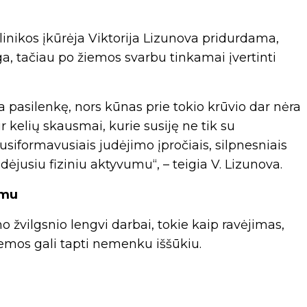
 klinikos įkūrėja Viktorija Lizunova pridurdama,
a, tačiau po žiemos svarbu tinkamai įvertinti
a pasilenkę, nors kūnas prie tokio krūvio dar nėra
r kelių skausmai, kurie susiję ne tik su
susiformavusiais judėjimo įpročiais, silpnesniais
dėjusiu fiziniu aktyvumu“, – teigia V. Lizunova.
ymu
o žvilgsnio lengvi darbai, tokie kaip ravėjimas,
emos gali tapti nemenku iššūkiu.