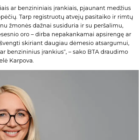
iais ar benzininiais įrankiais, pjaunant medžius
pėčių. Tarp registruotų atvejų pasitaiko ir rimtų
zonu žmonės dažnai susiduria ir su peršalimu,
ėsesnio oro – dirba nepakankamai apsirengę ar
išvengti skiriant daugiau dėmesio atsargumui,
 ar benzininius įrankius“, – sako BTA draudimo
elė Karpova.