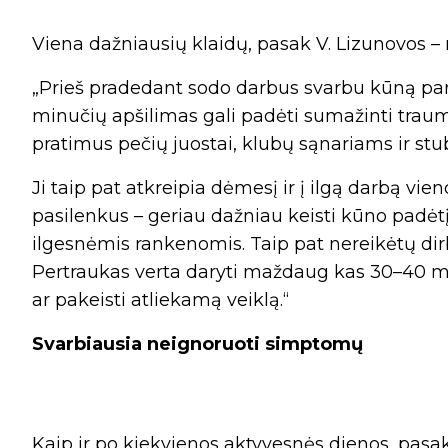
Viena dažniausių klaidų, pasak V. Lizunovos –
„Prieš pradedant sodo darbus svarbu kūną paruo
minučių apšilimas gali padėti sumažinti traumų
pratimus pečių juostai, klubų sąnariams ir stub
Ji taip pat atkreipia dėmesį ir į ilgą darbą vie
pasilenkus – geriau dažniau keisti kūno padėtį
ilgesnėmis rankenomis. Taip pat nereikėtų dirbt
Pertraukas verta daryti maždaug kas 30–40 minu
ar pakeisti atliekamą veiklą.“
Svarbiausia neignoruoti simptomų
Kaip ir po kiekvienos aktyvesnės dienos, pas