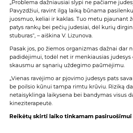
„Problema dažniausiai slypi ne pačiame judesy
Pavyzdžiui, ravint ilgą laiką būnama pasilenk
juosmuo, keliai ir kaklas. Tuo metu pjaunant žo
patys rankų bei pečių judesiai, dėl kurių dirg
stuburas“, – aiškina V. Lizunova.
Pasak jos, po žiemos organizmas dažnai dar n
padidėjimui, todėl net ir menkiausias judesy
skausmu ar sąnarių uždegimo paūmėjimu.
„Vienas ravėjimo ar pjovimo judesys pats sava
be poilsio kūnui tampa rimtu krūviu. Riziką da
netaisyklinga laikysena bei bandymas visus dar
kineziterapeutė.
Reikėtų skirti laiko tinkamam pasiruošimui