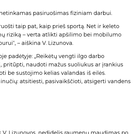
 netinkamas pasiruošimas fiziniam darbui.
šti taip pat, kaip prieš sportą. Net ir keleto
 riziką – verta atlikti apšilimo bei mobilumo
urui“, – aiškina V. Lizunova.
noje padėtyje: „Reikėtų vengti ilgo darbo
, pritūpti, naudoti mažus suoliukus ar įrankius
i be sustojimo kelias valandas iš eilės.
čių: atsitiesti, pasivaikščioti, atsigerti vandens
ak V. Lizunovos, nedidelis raumenų maudimas po