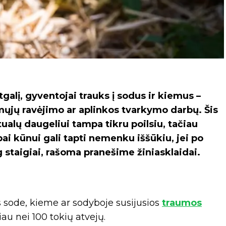
alį, gyventojai trauks į sodus ir kiemus –
rmųjų ravėjimo ar aplinkos tvarkymo darbų. Šis
ualų daugeliui tampa tikru poilsiu, tačiau
bai kūnui gali tapti nemenku iššūkiu, jei po
 staigiai, rašoma pranešime žiniasklaidai.
sode, kieme ar sodyboje susijusios
traumos
au nei 100 tokių atvejų.