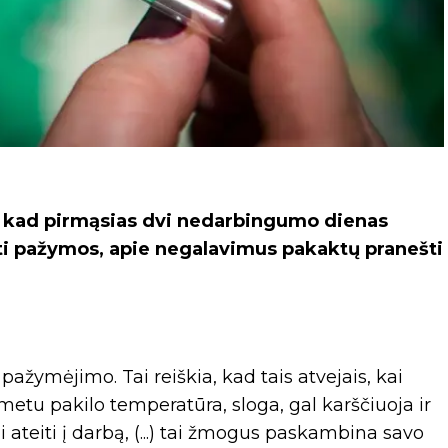
o, kad pirmąsias dvi nedarbingumo dienas
yti pažymos, apie negalavimus pakaktų pranešti
pažymėjimo. Tai reiškia, kad tais atvejais, kai
etu pakilo temperatūra, sloga, gal karščiuoja ir
 ateiti į darbą, (...) tai žmogus paskambina savo