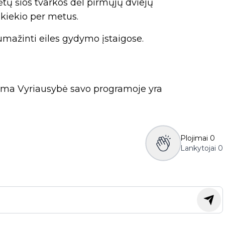
tų šios tvarkos dėl pirmųjų dviejų
 kiekio per metus.
umažinti eiles gydymo įstaigose.
ama Vyriausybė savo programoje yra
Plojimai
0
Lankytojai
0