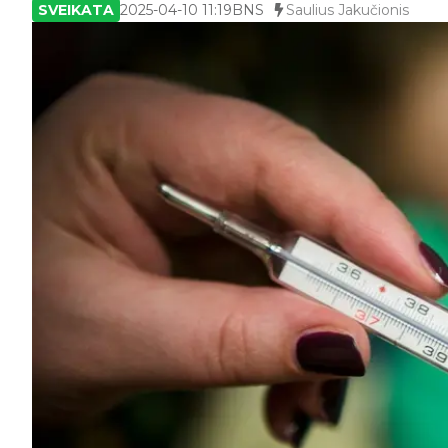
SVEIKATA
2025-04-10 11:19
BNS
Saulius Jakučionis