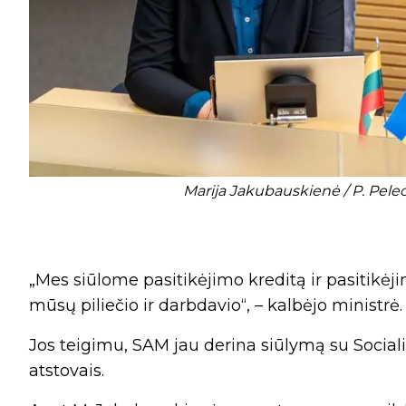
Marija Jakubauskienė / P. Pelec
„Mes siūlome pasitikėjimo kreditą ir pasitikėj
mūsų piliečio ir darbdavio“, – kalbėjo ministrė.
Jos teigimu, SAM jau derina siūlymą su Social
atstovais.