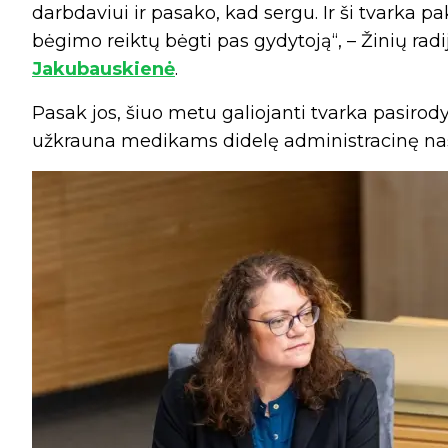
darbdaviui ir pasako, kad sergu. Ir ši tvarka p
bėgimo reiktų bėgti pas gydytoją“, – Žinių radi
Jakubauskienė
.
Pasak jos, šiuo metu galiojanti tvarka pasiro
užkrauna medikams didelę administracinę naš