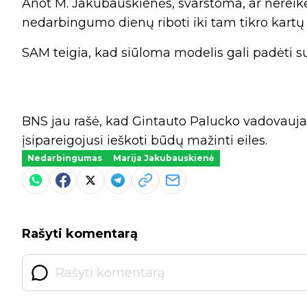
Anot M. Jakubauskienės, svarstoma, ar nereikė
nedarbingumo dienų riboti iki tam tikro kartų
SAM teigia, kad siūloma modelis gali padėti s
BNS jau rašė, kad Gintauto Palucko vadovauj
įsipareigojusi ieškoti būdų mažinti eiles.
Nedarbingumas
Marija Jakubauskienė
Rašyti komentarą