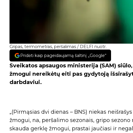
Gripas, termometras, peršalimas / DELFI nuotr.
Pridėti kaip pageidaujamą šaltinį „Google“
Sveikatos apsaugos ministerija (SAM) siūl
žmogui nereikėtų eiti pas gydytoją išsiraš
darbdaviui.
„(Pirmąsias dvi dienas – BNS) niekas neišrašys 
žmogui, na, peršalimo sezonais, gripo sezono m
skauda gerklę žmogui, prastai jaučiasi ir negali