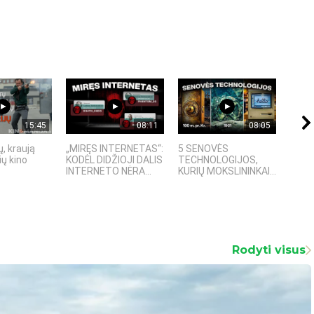
15:45
08:11
08:05
, kraują
„MIRĘS INTERNETAS“:
5 SENOVĖS
„Sost
ų kino
KODĖL DIDŽIOJI DALIS
TECHNOLOGIJOS,
įspū
INTERNETO NĖRA...
KURIŲ MOKSLININKAI...
fanta
Rodyti visus