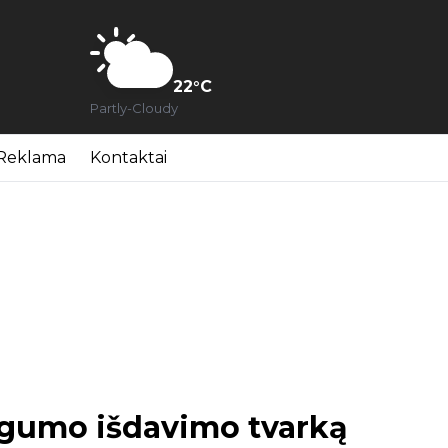
22
°C
Partly-Cloudy
Reklama
Kontaktai
ngumo išdavimo tvarką