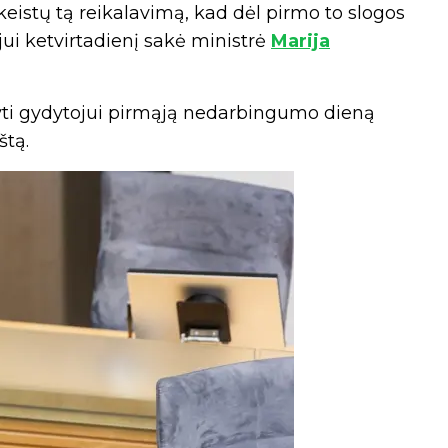
akeistų tą reikalavimą, kad dėl pirmo to slogos
jui ketvirtadienį sakė ministrė
Marija
dyti gydytojui pirmąją nedarbingumo dieną
tą.