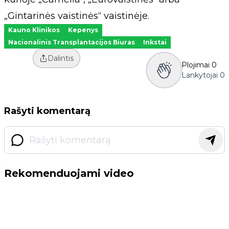
„Gintarinės vaistinės“ vaistinėje.
Kauno Klinikos
Kepenys
Nacionalinis Transplantacijos Biuras
Inkstai
Dalintis
Plojimai
0
Lankytojai
0
Rašyti komentarą
Rekomenduojami video