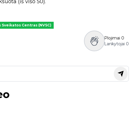
uota (iš viso 50).
 Sveikatos Centras (NVSC)
Plojimai
0
Lankytojai
0
eo