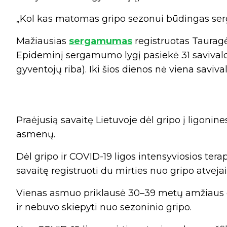
„Kol kas matomas gripo sezonui būdingas se
Mažiausias
sergamumas
registruotas Tauragės
Epideminį sergamumo lygį pasiekė 31 savivaldyb
gyventojų riba). Iki šios dienos nė viena savi
Praėjusią savaitę Lietuvoje dėl gripo į ligonin
asmenų.
Dėl gripo ir COVID-19 ligos intensyviosios te
savaitę registruoti du mirties nuo gripo atvejai 
Vienas asmuo priklausė 30–39 metų amžiaus gru
ir nebuvo skiepyti nuo sezoninio gripo.