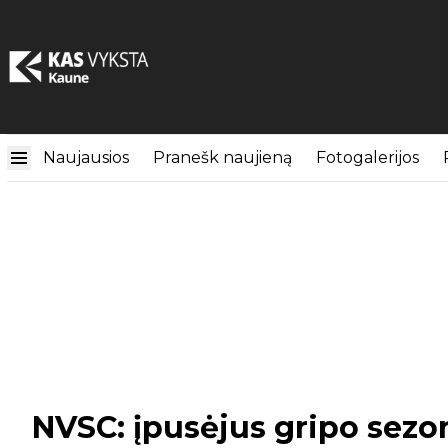
Naujausios
Pranešk naujieną
Fotogalerijos
NVSC: įpusėjus gripo sez