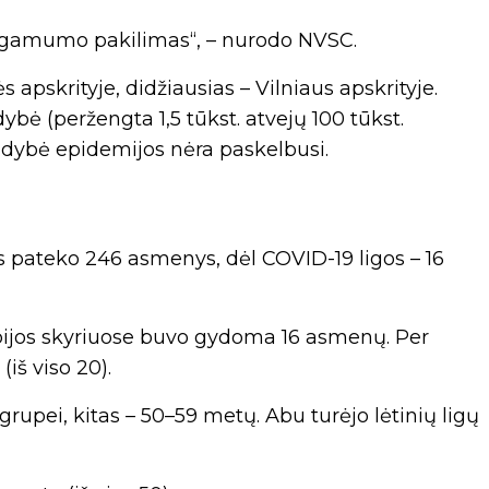
rgamumo pakilimas“, – nurodo NVSC.
 apskrityje, didžiausias – Vilniaus apskrityje.
ė (peržengta 1,5 tūkst. atvejų 100 tūkst.
valdybė epidemijos nėra paskelbusi.
es pateko 246 asmenys, dėl COVID-19 ligos – 16
rapijos skyriuose buvo gydoma 16 asmenų. Per
(iš viso 20).
pei, kitas – 50–59 metų. Abu turėjo lėtinių ligų