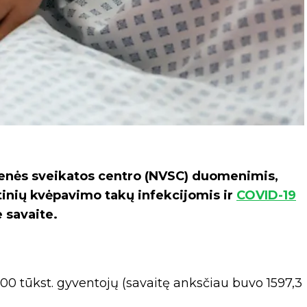
menės sveikatos centro (NVSC) duomenimis,
inių kvėpavimo takų infekcijomis ir
COVID-19
e savaite.
100 tūkst. gyventojų (savaitę anksčiau buvo 1597,3