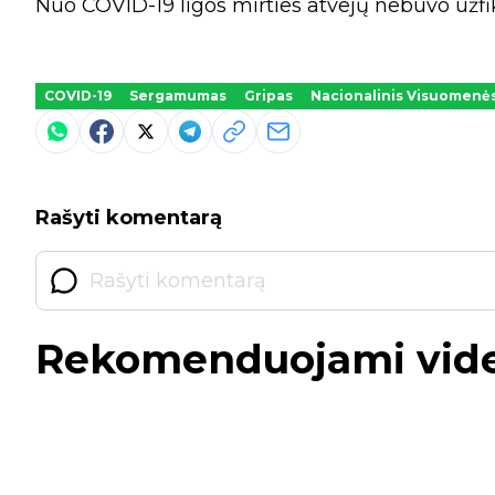
Nuo COVID-19 ligos mirties atvejų nebuvo užfiks
COVID-19
Sergamumas
Gripas
Nacionalinis Visuomenės
Rašyti komentarą
Rekomenduojami vid