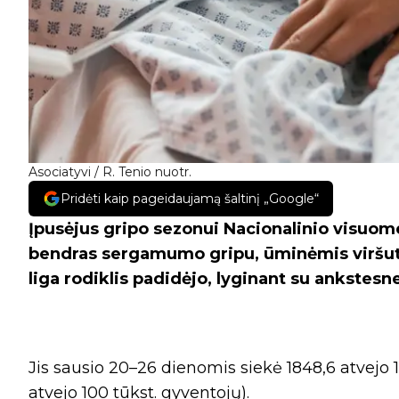
Asociatyvi / R. Tenio nuotr.
Pridėti kaip pageidaujamą šaltinį „Google“
Įpusėjus gripo sezonui Nacionalinio visuo
bendras sergamumo gripu, ūminėmis viršut
liga rodiklis padidėjo, lyginant su ankstesn
Jis sausio 20–26 dienomis siekė 1848,6 atvejo 
atvejo 100 tūkst. gyventojų).