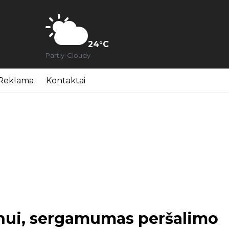
24
°C
Partly-Cloudy
Reklama
Kontaktai
onui, sergamumas peršalimo