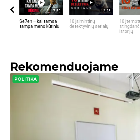
17:50
12:25
Se7en – kai tamsa
10 įsimintinų
10 įtemptų
tampa meno kūriniu
detektyvinių serialų
stingdanči
istorijų
Rekomenduojame
POLITIKA