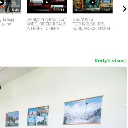
15:45
08:11
08:05
, kraują
„MIRĘS INTERNETAS“:
5 SENOVĖS
„Sost
ų kino
KODĖL DIDŽIOJI DALIS
TECHNOLOGIJOS,
įspū
INTERNETO NĖRA...
KURIŲ MOKSLININKAI...
fanta
Rodyti visus