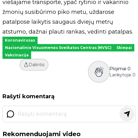
viešajame transporte, ypač rytinio ir vakarinio
žmonių susibūrimo piko metu, uždarose
patalpose laikytis saugaus dviejų metrų
atstumo, dažnai plauti rankas, vėdinti patalpas.
Koronavirusas
Nacionalinio Visuomenės Sveikatos Centras (NVSC)
Skiepai
Vakcinacija
Dalintis
Plojimai
0
Lankytojai
0
Rašyti komentarą
Rekomenduojami video