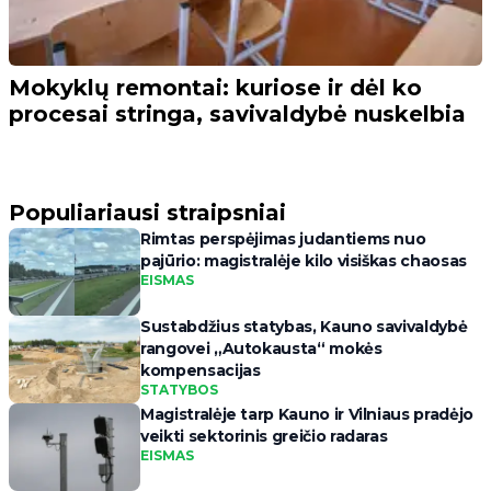
Mokyklų remontai: kuriose ir dėl ko
procesai stringa, savivaldybė nuskelbia
Populiariausi straipsniai
Rimtas perspėjimas judantiems nuo
pajūrio: magistralėje kilo visiškas chaosas
EISMAS
Sustabdžius statybas, Kauno savivaldybė
rangovei „Autokausta“ mokės
kompensacijas
STATYBOS
Magistralėje tarp Kauno ir Vilniaus pradėjo
veikti sektorinis greičio radaras
EISMAS