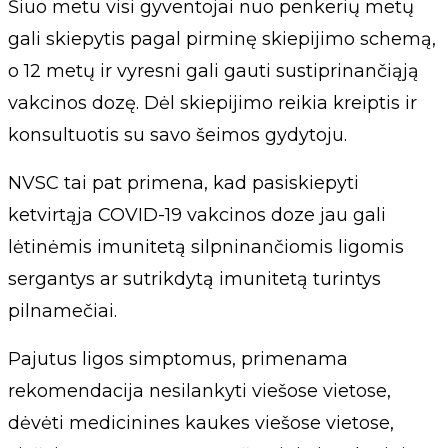
Šiuo metu visi gyventojai nuo penkerių metų
gali skiepytis pagal pirminę skiepijimo schemą,
o 12 metų ir vyresni gali gauti sustiprinančiąją
vakcinos dozę. Dėl skiepijimo reikia kreiptis ir
konsultuotis su savo šeimos gydytoju.
NVSC tai pat primena, kad pasiskiepyti
ketvirtąja COVID-19 vakcinos doze jau gali
lėtinėmis imunitetą silpninančiomis ligomis
sergantys ar sutrikdytą imunitetą turintys
pilnamečiai.
Pajutus ligos simptomus, primenama
rekomendacija nesilankyti viešose vietose,
dėvėti medicinines kaukes viešose vietose,