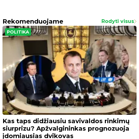
Rekomenduojame
Rodyti visus
POLITIKA
Kas taps didžiausiu savivaldos rinkimų
siurprizu? Apžvalgininkas prognozuoja
įdomiausias dvikovas