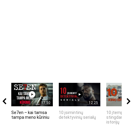
17:50
12:25
Se7en – kai tamsa
10 įsimintinų
10 įtemptų, k
tampa meno kūriniu
detektyvinių serialų
stingdančių k
istorijų