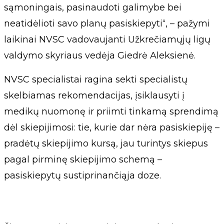
sąmoningais, pasinaudoti galimybe bei
neatidėlioti savo planų pasiskiepyti“, – pažymi
laikinai NVSC vadovaujanti Užkrečiamųjų ligų
valdymo skyriaus vedėja Giedrė Aleksienė.
NVSC specialistai ragina sekti specialistų
skelbiamas rekomendacijas, įsiklausyti į
medikų nuomonę ir priimti tinkamą sprendimą
dėl skiepijimosi: tie, kurie dar nėra pasiskiepiję –
pradėtų skiepijimo kursą, jau turintys skiepus
pagal pirminę skiepijimo schemą –
pasiskiepytų sustiprinančiąja doze.