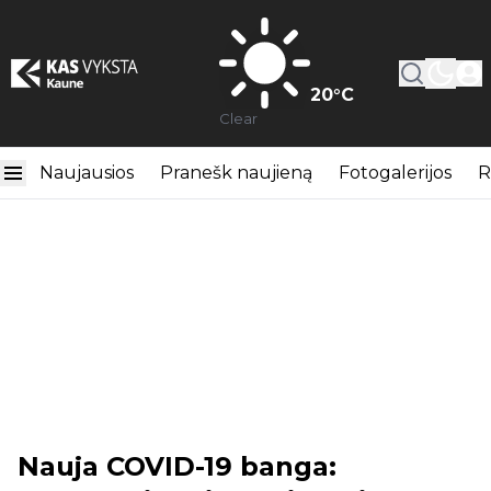
20
°C
Clear
Naujausios
Pranešk naujieną
Fotogalerijos
R
Nauja COVID-19 banga: