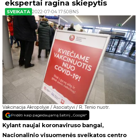
ekspertai ragina skiepytis
SVEIKATA
2022-07-04 17:50
BNS
Vakcinacija Akropolyje / Asociatyvi / R. Tenio nuotr.
Pridėti kaip pageidaujamą šaltinį „Google“
Kylant naujai koronaviruso bangai,
Nacionalinio visuomenės sveikatos centro