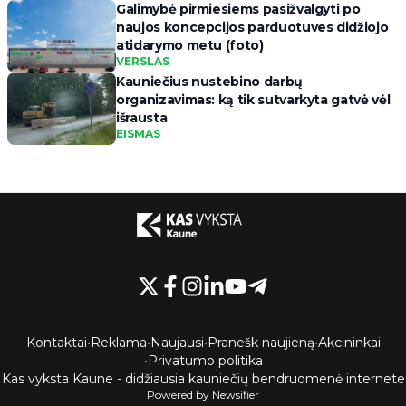
Galimybė pirmiesiems pasižvalgyti po
naujos koncepcijos parduotuves didžiojo
atidarymo metu (foto)
VERSLAS
Kauniečius nustebino darbų
organizavimas: ką tik sutvarkyta gatvė vėl
išrausta
EISMAS
Kontaktai
•
Reklama
•
Naujausi
•
Pranešk naujieną
•
Akcininkai
•
Privatumo politika
Kas vyksta Kaune - didžiausia kauniečių bendruomenė internete
Powered by Newsifier