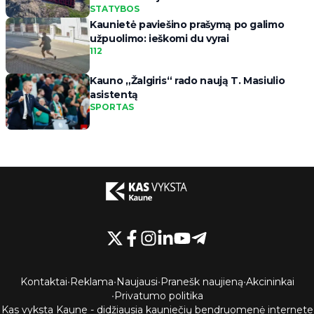
STATYBOS
Kaunietė paviešino prašymą po galimo
užpuolimo: ieškomi du vyrai
112
Kauno „Žalgiris“ rado naują T. Masiulio
asistentą
SPORTAS
Kontaktai
•
Reklama
•
Naujausi
•
Pranešk naujieną
•
Akcininkai
•
Privatumo politika
Kas vyksta Kaune - didžiausia kauniečių bendruomenė internete