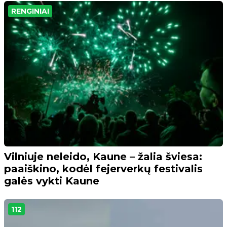
RENGINIAI
Vilniuje neleido, Kaune – žalia šviesa:
paaiškino, kodėl fejerverkų festivalis
galės vykti Kaune
112