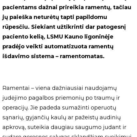
pacientams dažnai prireikia ramentų, tačiau
jų paieška neturėtų tapti papildomu
rūpesčiu. Siekiant užtikrinti dar patogesnį
paciento kelią, LSMU Kauno ligoninėje
pradėjo veikti automatizuota ramentų
išdavimo sistema – ramentomatas.
Ramentai – viena dažniausiai naudojamų
judėjimo pagalbos priemonių po traumų ir
operacijų. Jie padeda sumažinti operuotų
sąnarių, gyjančių kaulų ar pažeistų audinių
apkrovą, suteikia daugiau saugumo judant ir
sudaro geresnes sąlygas sklandžiam sveikimui.