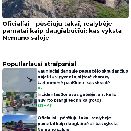
Oficialiai – pėsčiųjų takai, realybėje –
pamatai kaip daugiabučiui: kas vyksta
Nemuno saloje
Populiariausi straipsniai
Kauniečiai danguje pastebėjo skraidančius
objektus: gyventojai įtarė dronus,
kariuomenė paaiškino, kas skraidė
112
Incidentas Jonavos gatvėje: ant kelio
nuvirto brangi technika (foto)
EISMAS
Oficialiai – pėsčiųjų takai, realybėje –
pamatai kaip daugiabučiui: kas vyksta
Nemuno saloje