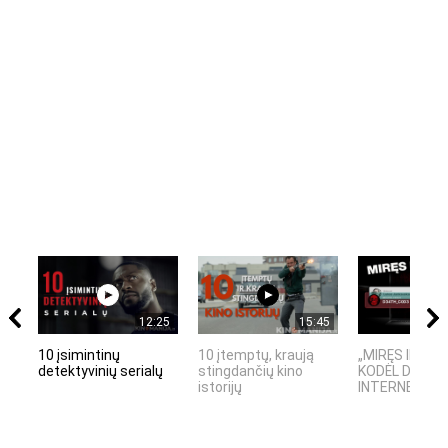
12:25
15:45
10 įsimintinų
10 įtemptų, kraują
„MIRĘS INTER
detektyvinių serialų
stingdančių kino
KODĖL DIDŽIOJ
istorijų
INTERNETO NĖ