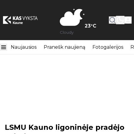
23
°C
Cloudy
Naujausios
Pranešk naujieną
Fotogalerijos
R
LSMU Kauno ligoninėje pradėjo