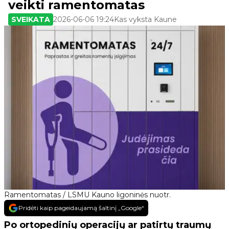
veikti ramentomatas
SVEIKATA
2026-06-06 19:24
Kas vyksta Kaune
Ramentomatas / LSMU Kauno ligoninės nuotr.
Pridėti kaip pageidaujamą šaltinį „Google“
Po ortopedinių operacijų ar patirtų traumų