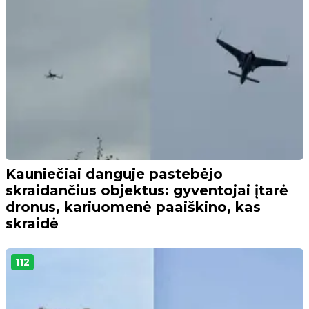
Kauniečiai danguje pastebėjo
skraidančius objektus: gyventojai įtarė
dronus, kariuomenė paaiškino, kas
skraidė
112