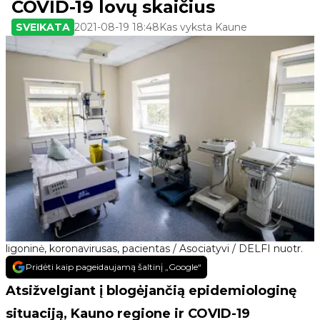
COVID-19 lovų skaičius
SVEIKATA
2021-08-19 18:48
Kas vyksta Kaune
ligoninė, koronavirusas, pacientas / Asociatyvi / DELFI nuotr.
Pridėti kaip pageidaujamą šaltinį „Google“
Atsižvelgiant į blogėjančią epidemiologinę
situaciją, Kauno regione ir COVID-19