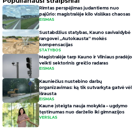
Populiariausi straipsniai
Rimtas perspėjimas judantiems nuo
pajūrio: magistralėje kilo visiškas chaosas
EISMAS
Sustabdžius statybas, Kauno savivaldybė
rangovei „Autokausta“ mokės
kompensacijas
STATYBOS
Magistralėje tarp Kauno ir Vilniaus pradėjo
veikti sektorinis greičio radaras
EISMAS
Kauniečius nustebino darbų
organizavimas: ką tik sutvarkyta gatvė vėl
išrausta
EISMAS
Kaune įsteigta nauja mokykla – ugdymo
tęstinumas nuo darželio iki gimnazijos
VERSLAS