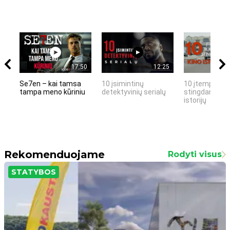
17:50
12:25
Se7en – kai tamsa
10 įsimintinų
10 įtemptų, k
tampa meno kūriniu
detektyvinių serialų
stingdančių k
istorijų
Rekomenduojame
Rodyti visus
STATYBOS