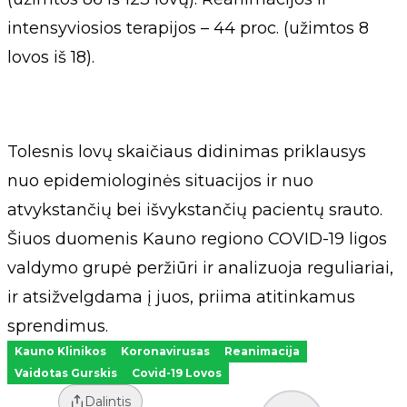
intensyviosios terapijos – 44 proc. (užimtos 8
lovos iš 18).
Tolesnis lovų skaičiaus didinimas priklausys
nuo epidemiologinės situacijos ir nuo
atvykstančių bei išvykstančių pacientų srauto.
Šiuos duomenis Kauno regiono COVID-19 ligos
valdymo grupė peržiūri ir analizuoja reguliariai,
ir atsižvelgdama į juos, priima atitinkamus
sprendimus.
Kauno Klinikos
Koronavirusas
Reanimacija
Vaidotas Gurskis
Covid-19 Lovos
Dalintis