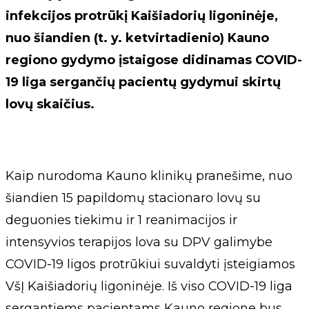
infekcijos protrūkį Kaišiadorių ligoninėje,
nuo šiandien (t. y. ketvirtadienio) Kauno
regiono gydymo įstaigose didinamas COVID-
19 liga sergančių pacientų gydymui skirtų
lovų skaičius.
Kaip nurodoma Kauno klinikų pranešime, nuo
šiandien 15 papildomų stacionaro lovų su
deguonies tiekimu ir 1 reanimacijos ir
intensyvios terapijos lova su DPV galimybe
COVID-19 ligos protrūkiui suvaldyti įsteigiamos
VšĮ Kaišiadorių ligoninėje. Iš viso COVID-19 liga
sergantiems pacientams Kauno regione bus