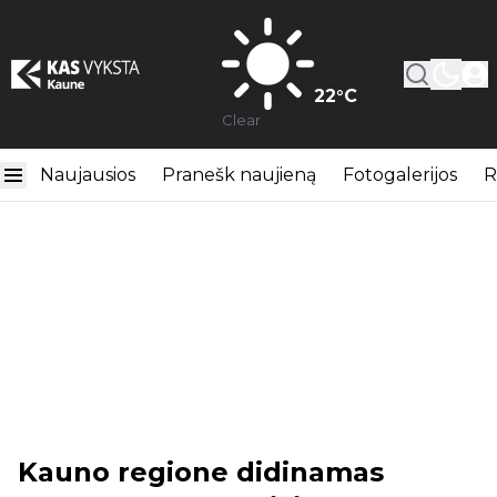
22
°C
Clear
Naujausios
Pranešk naujieną
Fotogalerijos
R
Kauno regione didinamas