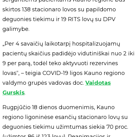
skirtos 138 stacionaro lovos su papildomo
deguonies tiekimu ir 19 RITS lovų su DPV
galimybe.
„Per 4 savaičių laikotarpį hospitalizuojamų
pacientų skaičius padidėjo vidutiniškai nuo 2 iki
9 per parą, todėl teko aktyvuoti rezervines
lovas“, – teigia COVID-19 ligos Kauno regiono
valdymo grupės vadovas doc.
Vaidotas
Gurskis
.
Rugpjūčio 18 dienos duomenimis, Kauno
regiono ligoninėse esančių stacionaro lovų su
deguonies tiekimu užimtumas siekia 70 proc.
(užimtos 86 iš 123 lovų). Reanimacijos ir