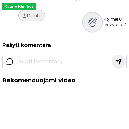
Kauno Klinikos
Dalintis
Plojimai
0
Lankytojai
0
Rašyti komentarą
Rekomenduojami video