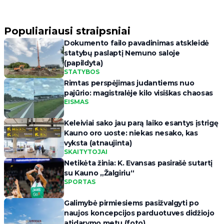
Populiariausi straipsniai
Dokumento failo pavadinimas atskleidė
statybų paslaptį Nemuno saloje
(papildyta)
STATYBOS
Rimtas perspėjimas judantiems nuo
pajūrio: magistralėje kilo visiškas chaosas
EISMAS
Keleiviai sako jau parą laiko esantys įstrigę
Kauno oro uoste: niekas nesako, kas
vyksta (atnaujinta)
SKAITYTOJAI
Netikėta žinia: K. Evansas pasirašė sutartį
su Kauno „Žalgiriu“
SPORTAS
Galimybė pirmiesiems pasižvalgyti po
naujos koncepcijos parduotuves didžiojo
atidarymo metu (foto)