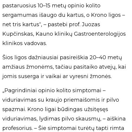
pastaruosius 10–15 metų opinio kolito
sergamumas išaugo du kartus, o Krono ligos –
net tris kartus“, – pastebi prof. Juozas
Kupčinskas, Kauno klinikų Gastroenterologijos
klinikos vadovas.
Šios ligos dažniausiai pasireiškia 20–40 metų
amžiaus žmonėms, tačiau pasitaiko atvejų, kai
jomis suserga ir vaikai ar vyresni žmonės.
„Pagrindiniai opinio kolito simptomai –
viduriavimas su kraujo priemaišomis ir pilvo
spazmai. Krono ligai būdingas užsitęsęs
viduriavimas, lydimas pilvo skausmų, – aiškina
profesorius. – Šie simptomai turėtų tapti rimta