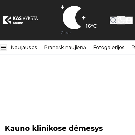
16
°C
Clear
Naujausios
Pranešk naujieną
Fotogalerijos
R
Kauno klinikose dėmesys