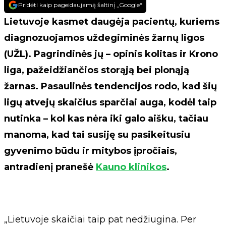
Pridėti kaip pageidaujamą šaltinį „Google“
Lietuvoje kasmet daugėja pacientų, kuriems
diagnozuojamos uždegiminės žarnų ligos
(UŽL). Pagrindinės jų – opinis kolitas ir Krono
liga, pažeidžiančios storąją bei plonąją
žarnas. Pasaulinės tendencijos rodo, kad šių
ligų atvejų skaičius sparčiai auga, kodėl taip
nutinka – kol kas nėra iki galo aišku, tačiau
manoma, kad tai susiję su pasikeitusiu
gyvenimo būdu ir mitybos įpročiais,
antradienį pranešė
Kauno klinikos
.
„Lietuvoje skaičiai taip pat nedžiugina. Per