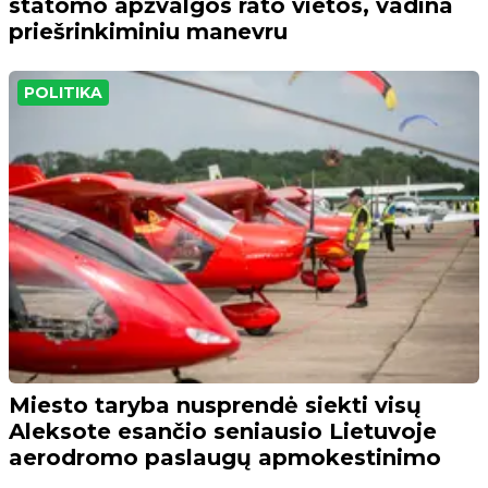
statomo apžvalgos rato vietos, vadina
priešrinkiminiu manevru
POLITIKA
Miesto taryba nusprendė siekti visų
Aleksote esančio seniausio Lietuvoje
aerodromo paslaugų apmokestinimo