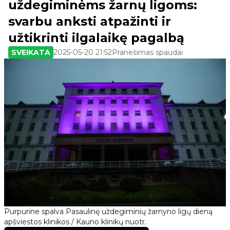
uždegiminėms žarnų ligoms:
svarbu anksti atpažinti ir
užtikrinti ilgalaikę pagalbą
SVEIKATA
2025-05-20 21:52
Pranešimas spaudai
Purpurine spalva Pasaulinę uždegiminių žarnyno ligų dieną
apšviestos klinikos / Kauno klinikų nuotr.