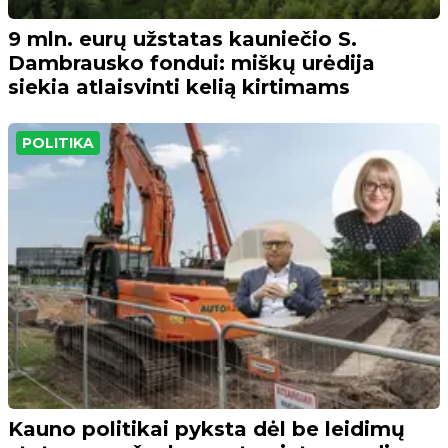
9 mln. eurų užstatas kauniečio S.
Dambrausko fondui: miškų urėdija
siekia atlaisvinti kelią kirtimams
POLITIKA
Kauno politikai pyksta dėl be leidimų