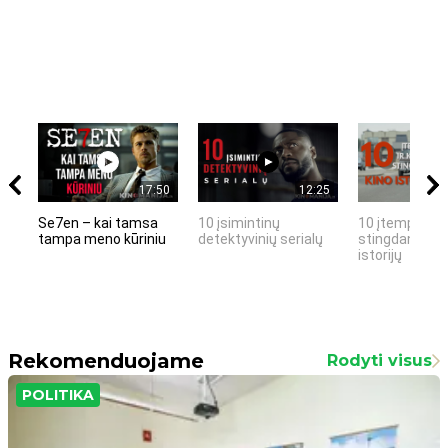
17:50
12:25
Se7en – kai tamsa
10 įsimintinų
10 įtemptų, k
tampa meno kūriniu
detektyvinių serialų
stingdančių k
istorijų
Rekomenduojame
Rodyti visus
POLITIKA