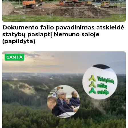
Dokumento failo pavadinimas atskleidė
statybų paslaptį Nemuno saloje
(papildyta)
GAMTA