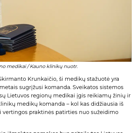
uno medikai / Kauno klinikų nuotr.
Skirmanto Krunkaičio, ši medikų stažuotė yra
is metais sugrįžusi komanda. Sveikatos sistemos
sų Lietuvos regionų medikai įgis reikiamų žinių ir
klinikų medikų komanda – kol kas didžiausia iš
i vertingos praktinės patirties nuo sužeidimo