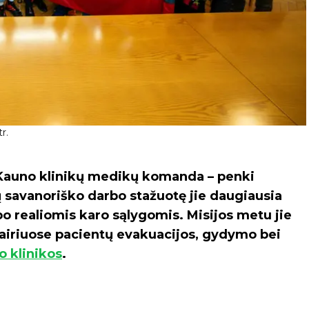
r.
o Kauno klinikų medikų komanda – penki
ių savanoriško darbo stažuotę jie daugiausia
bo realiomis karo sąlygomis. Misijos metu jie
 įvairiuose pacientų evakuacijos, gydymo bei
 klinikos
.