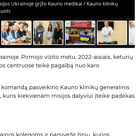
isijos Ukrainoje grįžo Kauno medikai / Kauno klinikų
uotr.
ainoje. Pirmojo vizito metu, 2022-aisiais, keturių
s centruose teikė pagalbą nuo karo
ų komandą pasveikino Kauno klinikų generalinis
us, kuris kiekvienam misijos dalyviui įteikė padėkas
ainos kolegoms ir parsivežė žinių, kurios