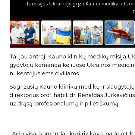
Iš misijos Ukrainoje grįžo Kauno medikai / Iš m
n
Tai jau antroji Kauno klinikų medikų misija Ukr
gydytojų komanda keliuose Ukrainos medicino
nukentėjusiems civiliams.
Sugrįžusių Kauno klinikų medikų ir slaugytoj
direktorius prof. habil. dr. Renaldas Jurkeviči
už drąsą, profesionalumą ir pilietiškumą.
„Ačiū visai komandai, kuri rizikavo, padėjo Ukr