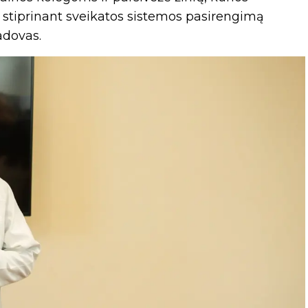
, stiprinant sveikatos sistemos pasirengimą
adovas.