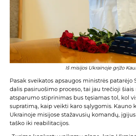
Iš misijos Ukrainoje grįžo Ka
Pasak sveikatos apsaugos ministrės patarėjo 
dalis pasiruošimo proceso, tai jau trečioji šia
atsparumo stiprinimas bus tęsiamas tol, kol vi
supratimą, kaip veikti karo sąlygomis. Kauno 
Ukrainoje misijose stažavusių komandų, įgijus
taško iki reabilitacijos.