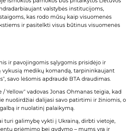
je išmoktos pamokos bus pritaikytos Lietuvos
ndradarbiaujant valstybės institucijoms,
įstaigoms, kas rodo mūsų kaip visuomenės
nkstiems ir pasitelkti visus būtinus visuomenės
 ir pavojingomis sąlygomis prisidėjo ir
iją vykusią medikų komandą, tarpininkaujant
s“, savo lėšomis apdraudė BTA draudimas.
ue / Yellow“ vadovas Jonas Ohmanas teigia, kad
e nuoširdžiai dalijasi savo patirtimi ir žiniomis, o
galbą ir nuolatinį palaikymą.
i turi galimybę vykti į Ukrainą, dirbti vietoje,
pacientų priėmimo bei gydymo – mums yra ir