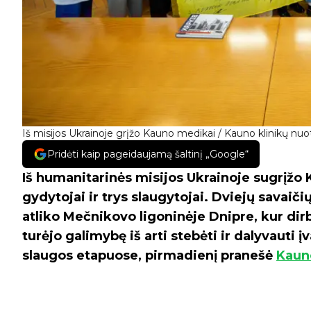
Iš misijos Ukrainoje grįžo Kauno medikai / Kauno klinikų nuot
Pridėti kaip pageidaujamą šaltinį „Google“
Iš humanitarinės misijos Ukrainoje sugrįž
gydytojai ir trys slaugytojai. Dviejų savaič
atliko Mečnikovo ligoninėje Dnipre, kur dir
turėjo galimybę iš arti stebėti ir dalyvauti
slaugos etapuose, pirmadienį pranešė
Kauno