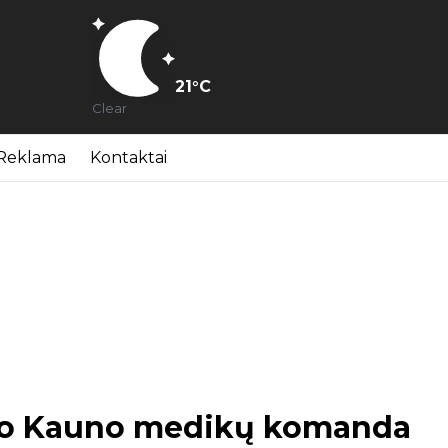
21
°C
Clear
Reklama
Kontaktai
rįžo Kauno medikų komanda