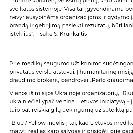
„Turime konkretų veiksmų planą, kaip Ukraino
sveikatos sistemoje. Visa tai įgyvendinama be
nevyriausybinėms organizacijoms ir gydymo 
brandą ir gebėjimą pasiekti rezultatų, būti la
išteklius“, – sakė S. Krunkaitis
Prie medikų saugumo užtikrinimo sudėtingomis
privataus verslo atstovai. Į humanitarinę mis
draudimo brokerių bendrovei „Perlo draudima
Vienos iš misijos Ukrainoje organizatorių, „Bl
ukrainiečiai ypač vertina Lietuvos iniciatyvą – ji
taip pat reiškia gilų dėkingumą už suteiktą pa
„Blue / Yellow indėlis į tai, kad Lietuvos medika
matyti realias karo sąlygas ir prisidėti prie 