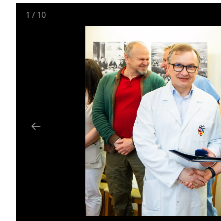
1
/
10