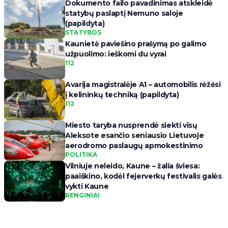
Dokumento failo pavadinimas atskleidė
statybų paslaptį Nemuno saloje
(papildyta)
STATYBOS
Kaunietė paviešino prašymą po galimo
užpuolimo: ieškomi du vyrai
112
Avarija magistralėje A1 – automobilis rėžėsi
į kelininkų techniką (papildyta)
112
Miesto taryba nusprendė siekti visų
Aleksote esančio seniausio Lietuvoje
aerodromo paslaugų apmokestinimo
POLITIKA
Vilniuje neleido, Kaune – žalia šviesa:
paaiškino, kodėl fejerverkų festivalis galės
vykti Kaune
RENGINIAI