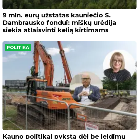
9 mln. eurų užstatas kauniečio S.
Dambrausko fondui: miškų urėdija
siekia atlaisvinti kelią kirtimams
POLITIKA
Kauno politikai pyksta dėl be leidimų