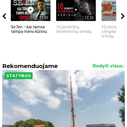
17:50
12:25
Se7en – kai tamsa
10 įsimintinų
10 įtemptų, k
tampa meno kūriniu
detektyvinių serialų
stingdančių k
istorijų
Rekomenduojame
Rodyti visus
STATYBOS