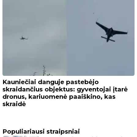
Kauniečiai danguje pastebėjo
skraidančius objektus: gyventojai įtarė
dronus, kariuomenė paaiškino, kas
skraidė
Populiariausi straipsniai