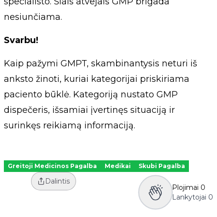
specialisto. Šiais atvejais GMP brigada
nesiunčiama.
Svarbu!
Kaip pažymi GMPT, skambinantysis neturi iš
anksto žinoti, kuriai kategorijai priskiriama
paciento būklė. Kategoriją nustato GMP
dispečeris, išsamiai įvertinęs situaciją ir
surinkęs reikiamą informaciją.
Greitoji Medicinos Pagalba
Medikai
Skubi Pagalba
Dalintis
Plojimai
0
Lankytojai
0