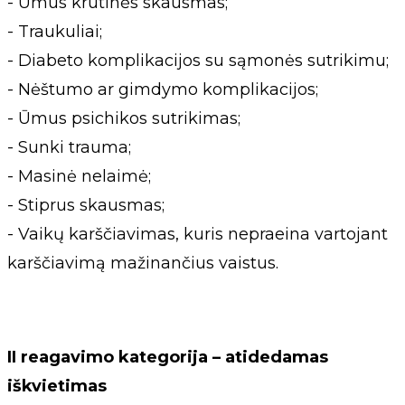
- Ūmus krūtinės skausmas;
- Traukuliai;
- Diabeto komplikacijos su sąmonės sutrikimu;
- Nėštumo ar gimdymo komplikacijos;
- Ūmus psichikos sutrikimas;
- Sunki trauma;
- Masinė nelaimė;
- Stiprus skausmas;
- Vaikų karščiavimas, kuris nepraeina vartojant
karščiavimą mažinančius vaistus.
II reagavimo kategorija – atidedamas
iškvietimas