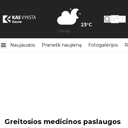
23
°C
Cloudy
Naujausios
Pranešk naujieną
Fotogalerijos
R
Greitosios medicinos paslaugos