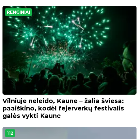
RENGINIAI
Vilniuje neleido, Kaune – žalia šviesa:
paaiškino, kodėl fejerverkų festivalis
galės vykti Kaune
112