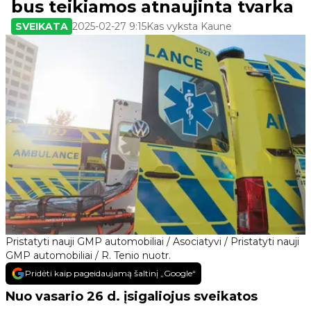
bus teikiamos atnaujinta tvarka
SVEIKATA
2025-02-27 9:15
Kas vyksta Kaune
Pristatyti nauji GMP automobiliai / Asociatyvi / Pristatyti nauji
GMP automobiliai / R. Tenio nuotr.
Pridėti kaip pageidaujamą šaltinį „Google“
Nuo vasario 26 d. įsigaliojus sveikatos