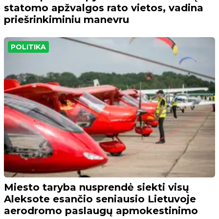
statomo apžvalgos rato vietos, vadina
priešrinkiminiu manevru
POLITIKA
Miesto taryba nusprendė siekti visų
Aleksote esančio seniausio Lietuvoje
aerodromo paslaugų apmokestinimo