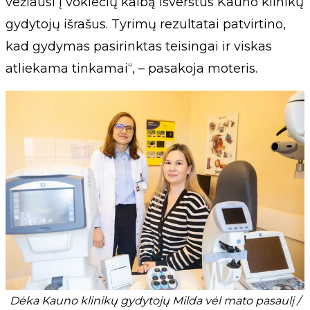
vežiausi į vokiečių kalbą išverstus Kauno klinikų
gydytojų išrašus. Tyrimų rezultatai patvirtino,
kad gydymas pasirinktas teisingai ir viskas
atliekama tinkamai“, – pasakoja moteris.
Dėka Kauno klinikų gydytojų Milda vėl mato pasaulį /