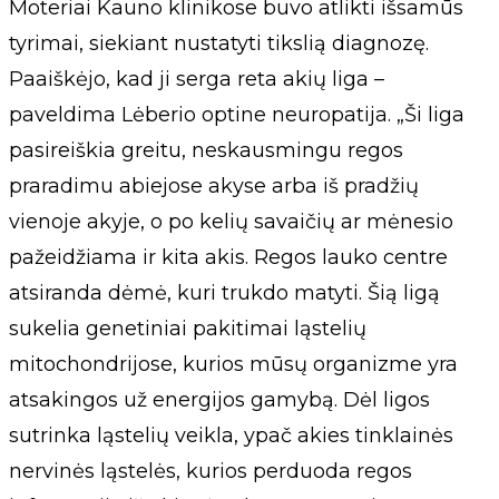
Moteriai Kauno klinikose buvo atlikti išsamūs
tyrimai, siekiant nustatyti tikslią diagnozę.
Paaiškėjo, kad ji serga reta akių liga –
paveldima Lėberio optine neuropatija. „Ši liga
pasireiškia greitu, neskausmingu regos
praradimu abiejose akyse arba iš pradžių
vienoje akyje, o po kelių savaičių ar mėnesio
pažeidžiama ir kita akis. Regos lauko centre
atsiranda dėmė, kuri trukdo matyti. Šią ligą
sukelia genetiniai pakitimai ląstelių
mitochondrijose, kurios mūsų organizme yra
atsakingos už energijos gamybą. Dėl ligos
sutrinka ląstelių veikla, ypač akies tinklainės
nervinės ląstelės, kurios perduoda regos