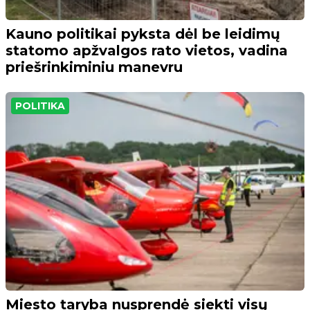
Kauno politikai pyksta dėl be leidimų
statomo apžvalgos rato vietos, vadina
priešrinkiminiu manevru
POLITIKA
Miesto taryba nusprendė siekti visų