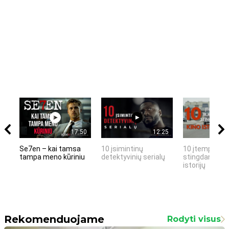
17:50
12:25
Se7en – kai tamsa
10 įsimintinų
10 įtemptų, k
tampa meno kūriniu
detektyvinių serialų
stingdančių k
istorijų
Rekomenduojame
Rodyti visus