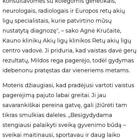
konsultavomės su kolegomis genetikais,
neurologais, radiologais ir Europos retų akių
ligų specialistais, kurie patvirtino mūsų
nustatytą diagnozę“, – sako Agnė Kručaitė,
Kauno klinikų Akių ligų klinikos Retų akių ligų
centro vadovė. Ji priduria, kad vaistas davė gerų
rezultatų, Mildos rega pagerėjo, todėl gydymas
idebenonu pratęstas dar vieneriems metams.
Moteris džiaugiasi, kad pradėjusi vartoti vaistus
pagerėjimą pajuto labai greitai. Ji jau
savarankiškai pereina gatvę, gali įžiūrėti tam
tikras smulkias daleles. „Besigydydama
stengiausi palaikyti sveiką gyvenimo būdą –
sveikai maitinausi, sportavau ir daug laiko