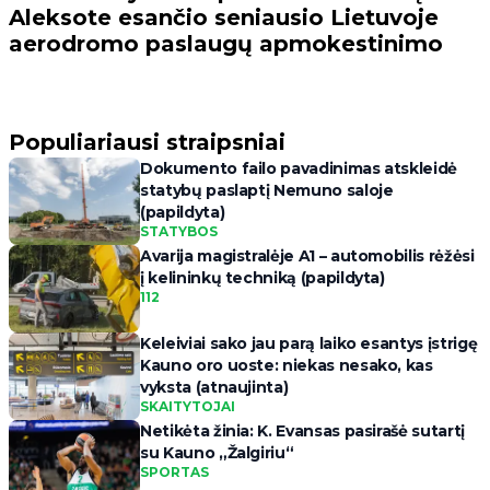
Aleksote esančio seniausio Lietuvoje
aerodromo paslaugų apmokestinimo
Populiariausi straipsniai
Dokumento failo pavadinimas atskleidė
statybų paslaptį Nemuno saloje
(papildyta)
STATYBOS
Avarija magistralėje A1 – automobilis rėžėsi
į kelininkų techniką (papildyta)
112
Keleiviai sako jau parą laiko esantys įstrigę
Kauno oro uoste: niekas nesako, kas
vyksta (atnaujinta)
SKAITYTOJAI
Netikėta žinia: K. Evansas pasirašė sutartį
su Kauno „Žalgiriu“
SPORTAS