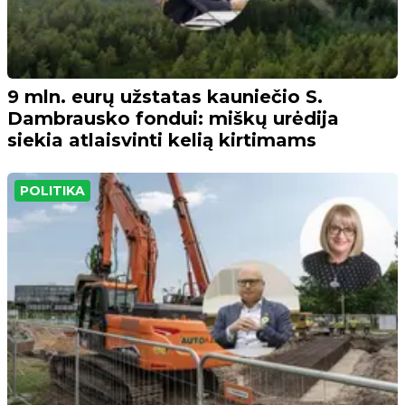
9 mln. eurų užstatas kauniečio S.
Dambrausko fondui: miškų urėdija
siekia atlaisvinti kelią kirtimams
POLITIKA