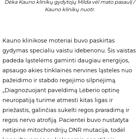
Dėka Kauno klinikų gydytojų Milda vėl mato pasaulį /
Kauno klinikų nuotr.
Kauno klinikose moteriai buvo paskirtas
gydymas specialiu vaistu idebenonu. Šis vaistas
padeda ląstelėms gaminti daugiau energijos,
apsaugo akies tinklainės nervines ląsteles nuo
pažeidimo ir stabdo regėjimo silpnėjimą.
„Diagnozuojant paveldimą Lėberio optinę
neuropatiją turime atmesti kitas ligas ir
priežastis, galinčias sukelti regos praradimą ir
regos nervo atrofiją. Pacientei buvo nustatyta
netipinė mitochondrijų DNR mutacija, todėl