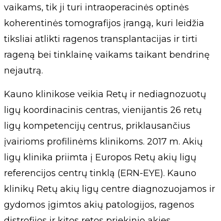
vaikams, tik ji turi intraoperacinės optinės
koherentinės tomografijos įrangą, kuri leidžia
tiksliai atlikti ragenos transplantacijas ir tirti
rageną bei tinklainę vaikams taikant bendrinę
nejautrą.
Kauno klinikose veikia Retų ir nediagnozuotų
ligų koordinacinis centras, vienijantis 26 retų
ligų kompetencijų centrus, priklausančius
įvairioms profilinėms klinikoms. 2017 m. Akių
ligų klinika priimta į Europos Retų akių ligų
referencijos centrų tinklą (ERN-EYE). Kauno
klinikų Retų akių ligų centre diagnozuojamos ir
gydomos įgimtos akių patologijos, ragenos
distrofijos ir kitos retos priekinio akies