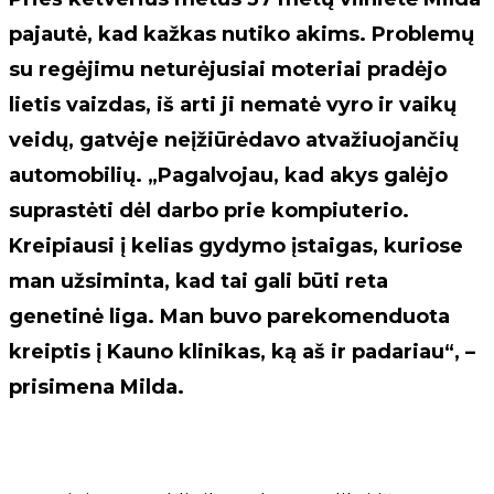
pajautė, kad kažkas nutiko akims. Problemų
su regėjimu neturėjusiai moteriai pradėjo
lietis vaizdas, iš arti ji nematė vyro ir vaikų
veidų, gatvėje neįžiūrėdavo atvažiuojančių
automobilių. „Pagalvojau, kad akys galėjo
suprastėti dėl darbo prie kompiuterio.
Kreipiausi į kelias gydymo įstaigas, kuriose
man užsiminta, kad tai gali būti reta
genetinė liga. Man buvo parekomenduota
kreiptis į Kauno klinikas, ką aš ir padariau“, –
prisimena Milda.