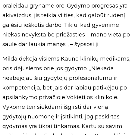
praleidau gryname ore. Gydymo progresas yra
akivaizdus, jis teikia vilties, kad galbūt rudenį
galėsiu ieškotis darbo. Tikiu, kad gyvenime
niekas nevyksta be priežasties – mano vieta po
saule dar laukia manęs“, – šypsosi ji.
Milda dėkoja visiems Kauno klinikų medikams,
prisidėjusiems prie jos gydymo. „Niekada
neabejojau šių gydytojų profesionalumu ir
kompetencija, bet jais dar labiau patikėjau po
apsilankymo privačioje Vokietijos klinikoje.
Vykome ten siekdami išgirsti dar vieną
gydytojų nuomonę ir įsitikinti, jog paskirtas
gydymas yra tikrai tinkamas. Kartu su savimi