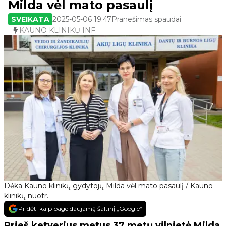
Milda vėl mato pasaulį
SVEIKATA
2025-05-06 19:47
Pranešimas spaudai
KAUNO KLINIKŲ INF.
Dėka Kauno klinikų gydytojų Milda vėl mato pasaulį / Kauno
klinikų nuotr.
Pridėti kaip pageidaujamą šaltinį „Google“
Prieš ketverius metus 37 metų vilnietė Milda