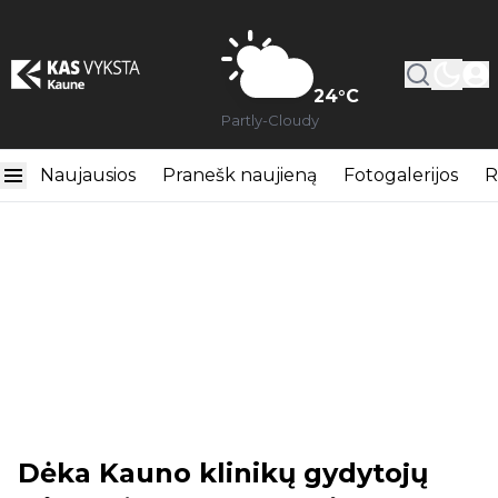
24
°C
Partly-Cloudy
Naujausios
Pranešk naujieną
Fotogalerijos
R
Dėka Kauno klinikų gydytojų