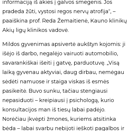
informaciją iš akies į galvos smegenis. Jos
pradeda žūti, vystosi regos nervų atrofija“, –
paaiškina prof. Reda Žemaitienė, Kauno klinikų
Akių ligų klinikos vadovė.
Mildos gyvenimas apsivertė aukštyn kojomis: ji
išėjo iš darbo, negalėjo vairuoti automobilio,
savarankiškai išeiti į gatvę, parduotuvę. „Visą
laiką gyvenau aktyviai, daug dirbau, nemėgau
sėdėti namuose ir staiga viskas iš esmės
pasikeitė. Buvo sunku, tačiau stengiausi
nepasiduoti – kreipiausi į psichologą, kurio
konsultacijos man iš tiesų labai padėjo.
Norėčiau įkvėpti žmones, kuriems atsitinka
bėda – labai svarbu nebijoti ieškoti pagalbos ir