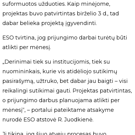
suformuotos užduoties. Kaip minėjome,
projektas buvo patvirtintas birželio 3 d., tad
dabar belieka projektą įgyvendinti.
ESO tvirtina, jog prijungimo darbai turėtų būti
atlikti per mėnesį.
„Derinimai tiek su institucijomis, tiek su
nuomininkais, kurie vis atidėliojo sutikimų
pasirašymą, užtruko, bet dabar jau baigti – visi
reikalingi sutikimai gauti. Projektas patvirtintas,
o prijungimo darbus planuojama atlikti per
mėnesį“, – portalui pateiktame atsakyme
nurodė ESO atstovė R. Juodkienė.
Ji tikina, jog šiuo atveju procesas buvo