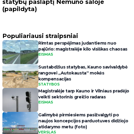
statybų paslaptį Nemuno saloje
(papildyta)
Populiariausi straipsniai
Rimtas perspėjimas judantiems nuo
pajūrio: magistralėje kilo visiškas chaosas
EISMAS
Sustabdžius statybas, Kauno savivaldybė
rangovei „Autokausta“ mokės
kompensacijas
STATYBOS
Magistralėje tarp Kauno ir Vilniaus pradėjo
veikti sektorinis greičio radaras
EISMAS
Galimybė pirmiesiems pasižvalgyti po
naujos koncepcijos parduotuves didžiojo
atidarymo metu (foto)
VERSLAS