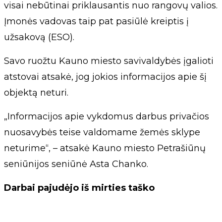
visai nebūtinai priklausantis nuo rangovų valios.
Įmonės vadovas taip pat pasiūlė kreiptis į
užsakovą (ESO).
Savo ruožtu Kauno miesto savivaldybės įgalioti
atstovai atsakė, jog jokios informacijos apie šį
objektą neturi.
„Informacijos apie vykdomus darbus privačios
nuosavybės teise valdomame žemės sklype
neturime“, – atsakė Kauno miesto Petrašiūnų
seniūnijos seniūnė Asta Chanko.
Darbai pajudėjo iš mirties taško