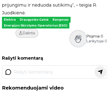
prijungimu ir neduoda sutikimų“, – teigia R.
Juodkienė.
Elektra
Draugystės Gatvė
Rangovas
Energijos Skirstymo Operatorius (ESO)
Dalintis
Plojimai
0
Lankytojai
0
Rašyti komentarą
Rekomenduojami video