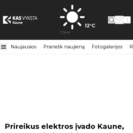
12
°C
Clear
Naujausios
Pranešk naujieną
Fotogalerijos
R
Prireikus elektros įvado Kaune,