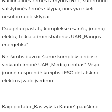
Nacionalinės žemės tarnybos (NŽT) suformuoti
valstybinės žemės sklypai, nors yra ir keli
nesuformuoti sklypai.
Daugeliui pastatų komplekse esančių įmonių
elektrą teikia administratorius UAB „Bangos
energetika“.
Ne išimtis buvo ir šiame komplekso ribose
veikianti įmonė UAB „Medijų centras“. Visgi
įmonė nusprendė kreiptis į ESO dėl atskiro
elektros įvado įvedimo.
Kaip portalui „Kas vyksta Kaune“ paaiškino