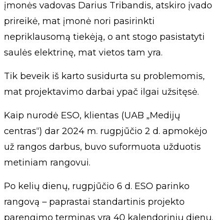
įmonės vadovas Darius Tribandis, atskiro įvado
prireikė, mat įmonė nori pasirinkti
nepriklausomą tiekėją, o ant stogo pasistatyti
saulės elektrinę, mat vietos tam yra.
Tik beveik iš karto susidurta su problemomis,
mat projektavimo darbai ypač ilgai užsitęsė.
Kaip nurodė ESO, klientas (UAB „Medijų
centras“) dar 2024 m. rugpjūčio 2 d. apmokėjo
už rangos darbus, buvo suformuota užduotis
metiniam rangovui.
Po kelių dienų, rugpjūčio 6 d. ESO parinko
rangovą – paprastai standartinis projekto
parengimo terminas yra 40 kalendorinių dienų.