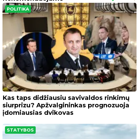
POLITIKA
Kas taps didžiausiu savivaldos rinkimų
siurprizu? Apžvalgininkas prognozuoja
įdomiausias dvikovas
STATYBOS