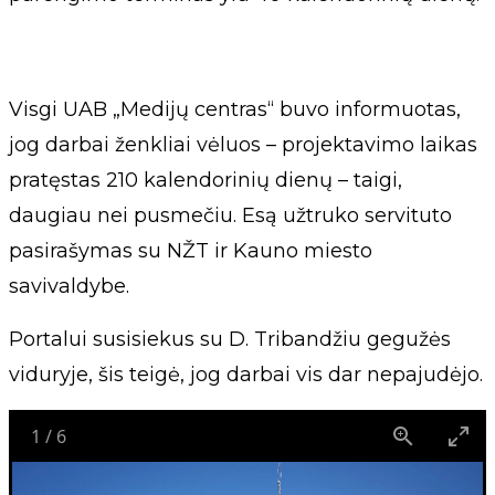
Visgi UAB „Medijų centras“ buvo informuotas,
jog darbai ženkliai vėluos – projektavimo laikas
pratęstas 210 kalendorinių dienų – taigi,
daugiau nei pusmečiu. Esą užtruko servituto
pasirašymas su NŽT ir Kauno miesto
savivaldybe.
Portalui susisiekus su D. Tribandžiu gegužės
viduryje, šis teigė, jog darbai vis dar nepajudėjo.
1
/
6