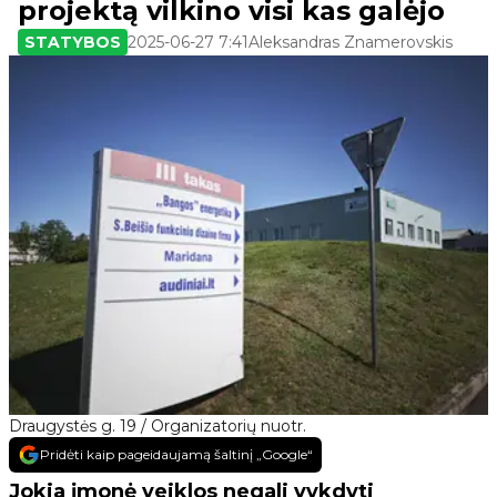
projektą vilkino visi kas galėjo
STATYBOS
2025-06-27 7:41
Aleksandras Znamerovskis
Draugystės g. 19 / Organizatorių nuotr.
Pridėti kaip pageidaujamą šaltinį „Google“
Jokia įmonė veiklos negali vykdyti