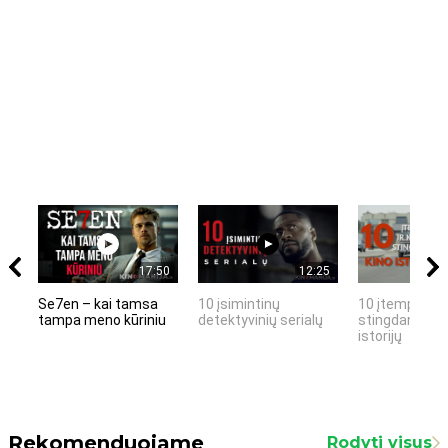
17:50
12:25
Se7en – kai tamsa
10 įsimintinų
10 įtemptų, k
tampa meno kūriniu
detektyvinių serialų
stingdančių k
istorijų
Rekomenduojame
Rodyti visus