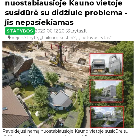
nuostabiausioje Kauno vietoje
susidūrė su didžiule problema -
jis nepasiekiamas
STATYBOS
2023-06-12 20:53
Lrytas.lt
Vėjūnė Inytė, „Laikinoji sostinė“, „Lietuvos rytas“
Paveldėjusi namą nuostabiausioje Kauno vietoje susidūrė su