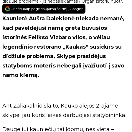
didžiule problema - jis nepasiekiamas / Organizatorių nuotr.
Pridėti kaip pageidaujamą šaltinį „Google“
Kaunietė Aušra Dalekienė niekada nemanė,
kad paveldėjusi namą greta buvusios
istorinės Felikso Vizbaro vilos, o vėliau
legendinio restorano „Kaukas“ susidurs su
didžiule problema. Sklype prasidėjus
statyboms moteris nebegali įvažiuoti į savo
namo kiemą.
Ant Žaliakalnio šlaito, Kauko alėjos 2-ajame
sklype, jau kuris laikas darbuojasi statybininkai.
Daugeliui kauniečių tai įdomu, nes vieta –