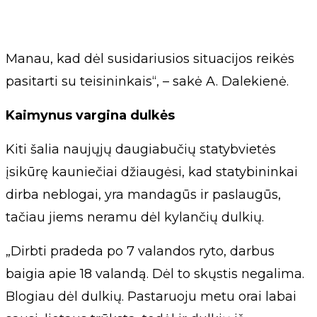
Manau, kad dėl susidariusios situacijos reikės
pasitarti su teisininkais“, – sakė A. Dalekienė.
Kaimynus vargina dulkės
Kiti šalia naujųjų daugiabučių statybvietės
įsikūrę kauniečiai džiaugėsi, kad statybininkai
dirba neblogai, yra mandagūs ir paslaugūs,
tačiau jiems neramu dėl kylančių dulkių.
„Dirbti pradeda po 7 valandos ryto, darbus
baigia apie 18 valandą. Dėl to skųstis negalima.
Blogiau dėl dulkių. Pastaruoju metu orai labai