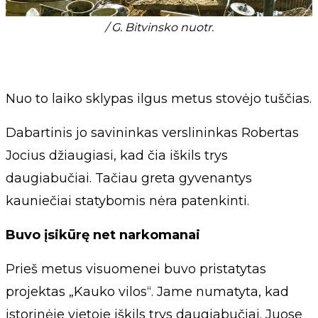
/ G. Bitvinsko nuotr.
Nuo to laiko sklypas ilgus metus stovėjo tuščias.
Dabartinis jo savininkas verslininkas Robertas
Jocius džiaugiasi, kad čia iškils trys
daugiabučiai. Tačiau greta gyvenantys
kauniečiai statybomis nėra patenkinti.
Buvo įsikūrę net narkomanai
Prieš metus visuomenei buvo pristatytas
projektas „Kauko vilos“. Jame numatyta, kad
istorinėje vietoje iškils trys daugiabučiai. Juose