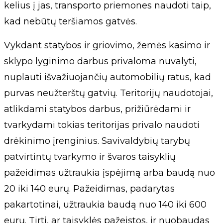
kelius į jas, transporto priemones naudoti taip,
kad nebūtų teršiamos gatvės.
Vykdant statybos ir griovimo, žemės kasimo ir
sklypo lyginimo darbus privaloma nuvalyti,
nuplauti išvažiuojančių automobilių ratus, kad
purvas neužterštų gatvių. Teritorijų naudotojai,
atlikdami statybos darbus, prižiūrėdami ir
tvarkydami tokias teritorijas privalo naudoti
drėkinimo įrenginius. Savivaldybių tarybų
patvirtintų tvarkymo ir švaros taisyklių
pažeidimas užtraukia įspėjimą arba baudą nuo
20 iki 140 eurų. Pažeidimas, padarytas
pakartotinai, užtraukia baudą nuo 140 iki 600
eurų. Tirti, ar taisyklės pažeistos, ir nuobaudas