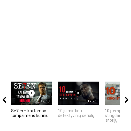
17:50
12:25
Se7en – kai tamsa
10 įsimintinų
10 įtemptų, k
tampa meno kūriniu
detektyvinių serialų
stingdančių k
istorijų