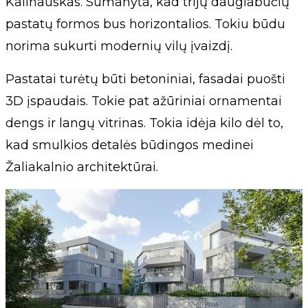
Kalinauskas. Sumanyta, kad trijų daugiabučių
pastatų formos bus horizontalios. Tokiu būdu
norima sukurti modernių vilų įvaizdį.
Pastatai turėtų būti betoniniai, fasadai puošti
3D įspaudais. Tokie pat ažūriniai ornamentai
dengs ir langų vitrinas. Tokia idėja kilo dėl to,
kad smulkios detalės būdingos medinei
Žaliakalnio architektūrai.