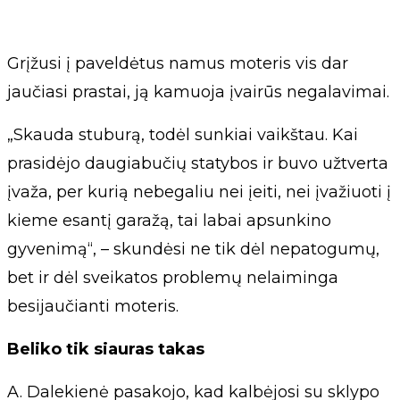
Grįžusi į paveldėtus namus moteris vis dar
jaučiasi prastai, ją kamuoja įvairūs negalavimai.
„Skauda stuburą, todėl sunkiai vaikštau. Kai
prasidėjo daugiabučių statybos ir buvo užtverta
įvaža, per kurią nebegaliu nei įeiti, nei įvažiuoti į
kieme esantį garažą, tai labai apsunkino
gyvenimą“, – skundėsi ne tik dėl nepatogumų,
bet ir dėl sveikatos problemų nelaiminga
besijaučianti moteris.
Beliko tik siauras takas
A. Dalekienė pasakojo, kad kalbėjosi su sklypo