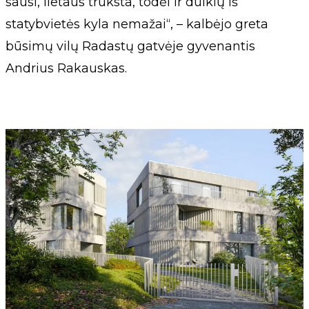
sausi, lietaus trūksta, todėl ir dulkių iš
statybvietės kyla nemažai“, – kalbėjo greta
būsimų vilų Radastų gatvėje gyvenantis
Andrius Rakauskas.