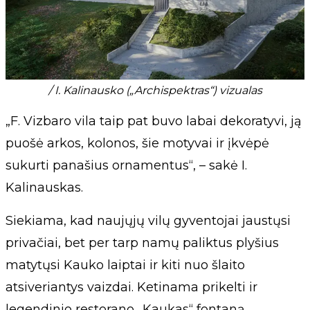
/ I. Kalinausko („Archispektras“) vizualas
„F. Vizbaro vila taip pat buvo labai dekoratyvi, ją
puošė arkos, kolonos, šie motyvai ir įkvėpė
sukurti panašius ornamentus“, – sakė I.
Kalinauskas.
Siekiama, kad naujųjų vilų gyventojai jaustųsi
privačiai, bet per tarp namų paliktus plyšius
matytųsi Kauko laiptai ir kiti nuo šlaito
atsiveriantys vaizdai. Ketinama prikelti ir
legendinio restorano „Kaukas“ fontaną.