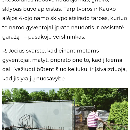
sklypas buvo apleistas. Tarp tvoros ir Kauko
alėjos 4-ojo namo sklypo atsirado tarpas, kuriuo
to namo gyventojai įprato naudotis ir pasistatė
garažą“, – pasakojo verslininkas.
R. Jocius svarstė, kad einant metams
gyventojai, matyt, priprato prie to, kad į kiemą
gali įvažiuoti būtent šiuo keliuku, ir įsivaizduoja,
kad jis yra jų nuosavybė.