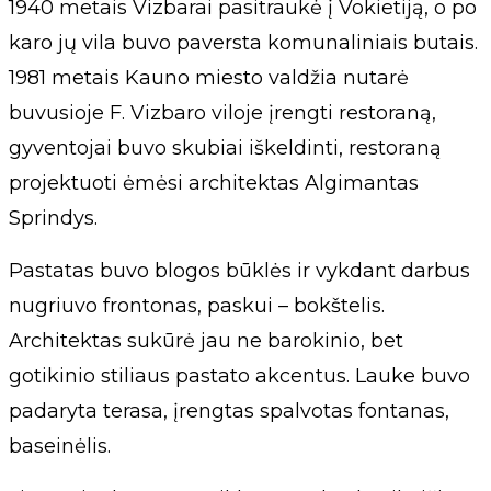
1940 metais Vizbarai pasitraukė į Vokietiją, o po
karo jų vila buvo paversta komunaliniais butais.
1981 metais Kauno miesto valdžia nutarė
buvusioje F. Vizbaro viloje įrengti restoraną,
gyventojai buvo skubiai iškeldinti, restoraną
projektuoti ėmėsi architektas Algimantas
Sprindys.
Pastatas buvo blogos būklės ir vykdant darbus
nugriuvo frontonas, paskui – bokštelis.
Architektas sukūrė jau ne barokinio, bet
gotikinio stiliaus pastato akcentus. Lauke buvo
padaryta terasa, įrengtas spalvotas fontanas,
baseinėlis.