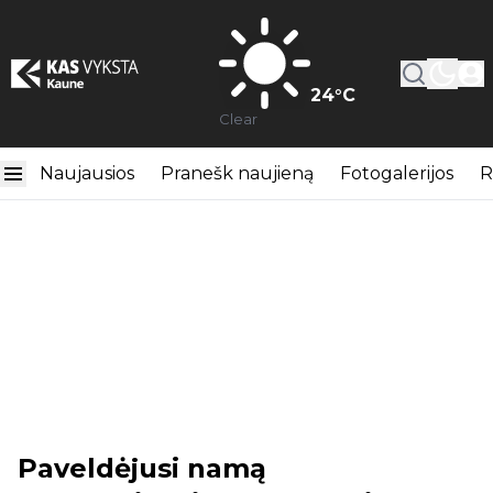
24
°C
Clear
Naujausios
Pranešk naujieną
Fotogalerijos
R
Paveldėjusi namą