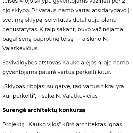
teisės 4-ojo sklypo gyventojams važinėti per 2-
ojo sklypą. Privataus namo vartai atsidarydavo į
svetimą sklypą, servitutas detaliuoju planu
nenustatytas. Kitaip sakant, buvo važinėjama
pagal seną paprotinę teisę“, – aiškino N.
Valatkevičius.
Savivaldybės atstovas Kauko alėjos 4-ojo namo
gyventojams patarė vartus perkelti kitur.
„Sklypas ribojasi su gatve, tad vartus tikrai yra
kur perkelti“, – sakė N. Valatkevičius.
Surengė architektų konkursą
Projektą „Kauko vilos“ kūrė architektas Ignas