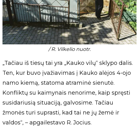
/ R. Vilkelio nuotr.
„Tačiau iš tiesų tai yra „Kauko vilų“ sklypo dalis.
Ten, kur buvo įvažiavimas į Kauko alėjos 4-ojo
namo kiemą, statoma atraminė sienutė.
Konfliktų su kaimynais nenorime, kaip spręsti
susidariusią situaciją, galvosime. Tačiau
žmonės turi suprasti, kad tai ne jų žemė ir
valdos“, – apgailestavo R. Jocius.