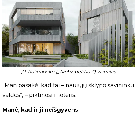
/ I. Kalinausko („Archispektras“) vizualas
„Man pasakė, kad tai – naujųjų sklypo savininkų
valdos“, – piktinosi moteris.
Manė, kad ir ji neišgyvens