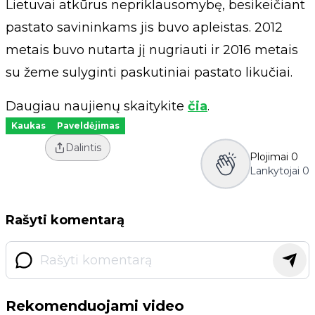
Lietuvai atkūrus nepriklausomybę, besikeičiant
pastato savininkams jis buvo apleistas. 2012
metais buvo nutarta jį nugriauti ir 2016 metais
su žeme sulyginti paskutiniai pastato likučiai.
Daugiau naujienų skaitykite
čia
.
Kaukas
Paveldėjimas
Dalintis
Plojimai
0
Lankytojai
0
Rašyti komentarą
Rekomenduojami video