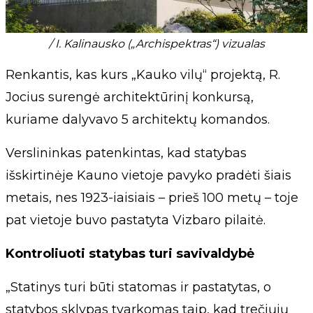
/ I. Kalinausko („Archispektras“) vizualas
Renkantis, kas kurs „Kauko vilų“ projektą, R.
Jocius surengė architektūrinį konkursą,
kuriame dalyvavo 5 architektų komandos.
Verslininkas patenkintas, kad statybas
išskirtinėje Kauno vietoje pavyko pradėti šiais
metais, nes 1923-iaisiais – prieš 100 metų – toje
pat vietoje buvo pastatyta Vizbaro pilaitė.
Kontroliuoti statybas turi savivaldybė
„Statinys turi būti statomas ir pastatytas, o
statybos sklypas tvarkomas taip, kad trečiųjų