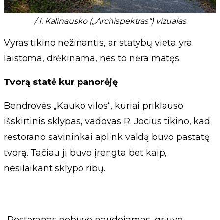
/ I. Kalinausko („Archispektras“) vizualas
Vyras tikino nežinantis, ar statybų vieta yra
laistoma, drėkinama, nes to nėra matęs.
Tvorą statė kur panorėję
Bendrovės „Kauko vilos“, kuriai priklauso
išskirtinis sklypas, vadovas R. Jocius tikino, kad
restorano savininkai aplink valdą buvo pastatę
tvorą. Tačiau ji buvo įrengta bet kaip,
nesilaikant sklypo ribų.
„Restoranas nebuvo naudojamas, griuvo,