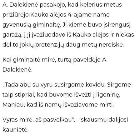
A. Dalekienė pasakojo, kad kelerius metus
prižiūrėjo Kauko alėjos 4-ajame name
gyvenusią giminaitę. Ji kieme buvo įsirengusį
garažą, į jį įvažiuodavo iš Kauko alėjos ir niekas
dėl to jokių pretenzijų daug metų nereiškė.
Kai giminaitė mirė, turtą paveldėjo A.
Dalekienė.
„Tada abu su vyru susirgome kovidu. Sirgome
taip stipriai, kad buvome išvežti į ligoninę.
Maniau, kad iš namų išvažiavome mirti.
Vyras mirė, aš pasveikau“, – skausmu dalijosi
kaunietė.