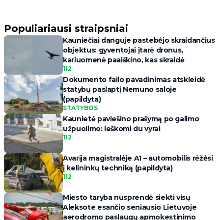
Populiariausi straipsniai
Kauniečiai danguje pastebėjo skraidančius
objektus: gyventojai įtarė dronus,
kariuomenė paaiškino, kas skraidė
112
Dokumento failo pavadinimas atskleidė
statybų paslaptį Nemuno saloje
(papildyta)
STATYBOS
Kaunietė paviešino prašymą po galimo
užpuolimo: ieškomi du vyrai
112
Avarija magistralėje A1 – automobilis rėžėsi
į kelininkų techniką (papildyta)
112
Miesto taryba nusprendė siekti visų
Aleksote esančio seniausio Lietuvoje
aerodromo paslaugų apmokestinimo