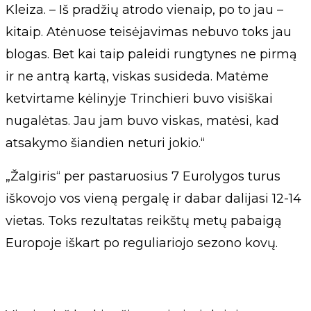
Kleiza. – Iš pradžių atrodo vienaip, po to jau –
kitaip. Atėnuose teisėjavimas nebuvo toks jau
blogas. Bet kai taip paleidi rungtynes ne pirmą
ir ne antrą kartą, viskas susideda. Matėme
ketvirtame kėlinyje Trinchieri buvo visiškai
nugalėtas. Jau jam buvo viskas, matėsi, kad
atsakymo šiandien neturi jokio.“
„Žalgiris“ per pastaruosius 7 Eurolygos turus
iškovojo vos vieną pergalę ir dabar dalijasi 12-14
vietas. Toks rezultatas reikštų metų pabaigą
Europoje iškart po reguliariojo sezono kovų.