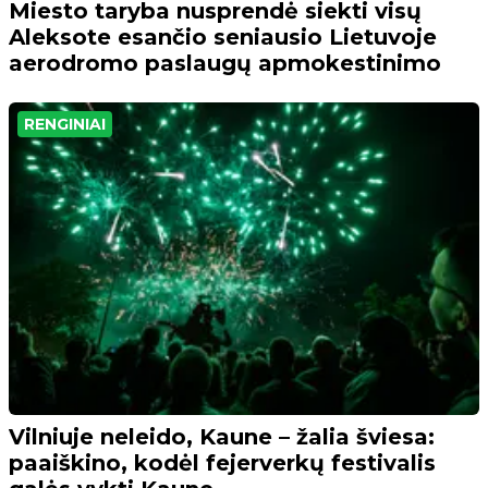
Miesto taryba nusprendė siekti visų
Aleksote esančio seniausio Lietuvoje
aerodromo paslaugų apmokestinimo
RENGINIAI
Vilniuje neleido, Kaune – žalia šviesa:
paaiškino, kodėl fejerverkų festivalis