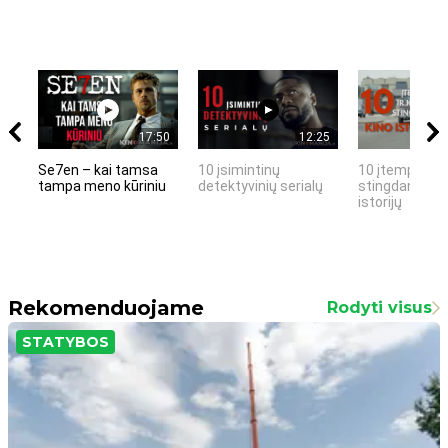
17:50
12:25
Se7en – kai tamsa
10 įsimintinų
10 įtemptų, k
tampa meno kūriniu
detektyvinių serialų
stingdančių k
istorijų
Rekomenduojame
Rodyti visus
STATYBOS