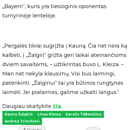
„Bayern“, kuris yra tiesioginis oponentas
turnyrinėje lentelėje.
„Pergalės tikrai sugrįžta į Kauną. Čia net nėra ką
kalbėti, į „Žalgirį“ grįžta geri laikai ateinančioms
dviem savaitėms, – užtikrintas buvo L. Kleiza. –
Man net nekyla klausimų. Visi bus laimingi,
patenkinti. „Žalgiriui“ tai yra būtinos rungtynės
laimėti. Jei pralaimės, galime užkalti langus.“
Daugiau skaitykite
čia
.
Kauno Žalgiris
Linas Kleiza
Karolis Tiškevičius
Andrea Trinchieri