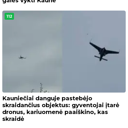
galės vykti Kaune
112
Kauniečiai danguje pastebėjo
skraidančius objektus: gyventojai įtarė
dronus, kariuomenė paaiškino, kas
skraidė