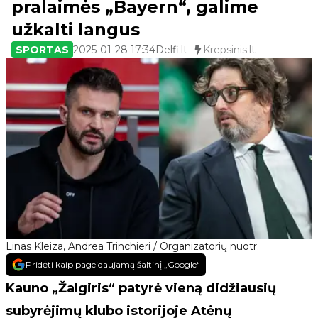
pralaimės „Bayern“, galime
užkalti langus
SPORTAS
2025-01-28 17:34
Delfi.lt
Krepsinis.lt
Linas Kleiza, Andrea Trinchieri / Organizatorių nuotr.
Pridėti kaip pageidaujamą šaltinį „Google“
Kauno „Žalgiris“ patyrė vieną didžiausių
subyrėjimų klubo istorijoje Atėnų