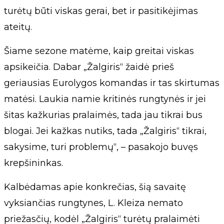
turėtų būti viskas gerai, bet ir pasitikėjimas
ateitų.
Šiame sezone matėme, kaip greitai viskas
apsikeičia. Dabar „Žalgiris“ žaidė prieš
geriausias Eurolygos komandas ir tas skirtumas
matėsi. Laukia namie kritinės rungtynės ir jei
šitas kažkurias pralaimės, tada jau tikrai bus
blogai. Jei kažkas nutiks, tada „Žalgiris“ tikrai,
sakysime, turi problemų“, – pasakojo buvęs
krepšininkas.
Kalbėdamas apie konkrečias, šią savaitę
vyksiančias rungtynes, L. Kleiza nemato
priežasčių, kodėl „Žalgiris“ turėtų pralaimėti