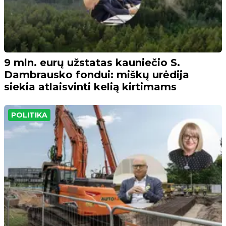
9 mln. eurų užstatas kauniečio S.
Dambrausko fondui: miškų urėdija
siekia atlaisvinti kelią kirtimams
POLITIKA