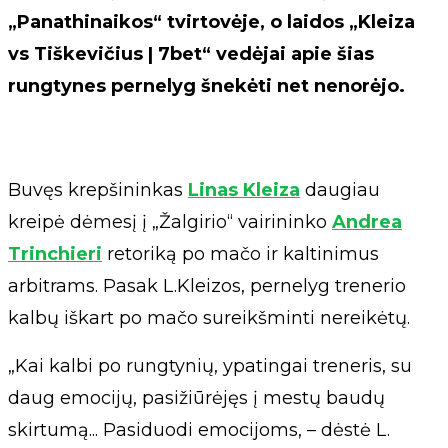
„Panathinaikos“ tvirtovėje, o laidos „Kleiza
vs Tiškevičius | 7bet“ vedėjai apie šias
rungtynes pernelyg šnekėti net nenorėjo.
Buvęs krepšininkas
Linas Kleiza
daugiau
kreipė dėmesį į „Žalgirio“ vairininko
Andrea
Trinchieri
retoriką po mačo ir kaltinimus
arbitrams. Pasak L.Kleizos, pernelyg trenerio
kalbų iškart po mačo sureikšminti nereikėtų.
„Kai kalbi po rungtynių, ypatingai treneris, su
daug emocijų, pasižiūrėjęs į mestų baudų
skirtumą... Pasiduodi emocijoms, – dėstė L.