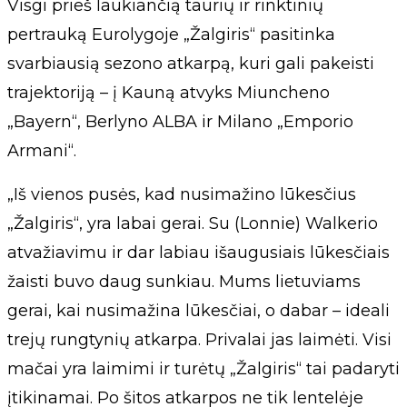
Visgi prieš laukiančią taurių ir rinktinių
pertrauką Eurolygoje „Žalgiris“ pasitinka
svarbiausią sezono atkarpą, kuri gali pakeisti
trajektoriją – į Kauną atvyks Miuncheno
„Bayern“, Berlyno ALBA ir Milano „Emporio
Armani“.
„Iš vienos pusės, kad nusimažino lūkesčius
„Žalgiris“, yra labai gerai. Su (Lonnie) Walkerio
atvažiavimu ir dar labiau išaugusiais lūkesčiais
žaisti buvo daug sunkiau. Mums lietuviams
gerai, kai nusimažina lūkesčiai, o dabar – ideali
trejų rungtynių atkarpa. Privalai jas laimėti. Visi
mačai yra laimimi ir turėtų „Žalgiris“ tai padaryti
įtikinamai. Po šitos atkarpos ne tik lentelėje