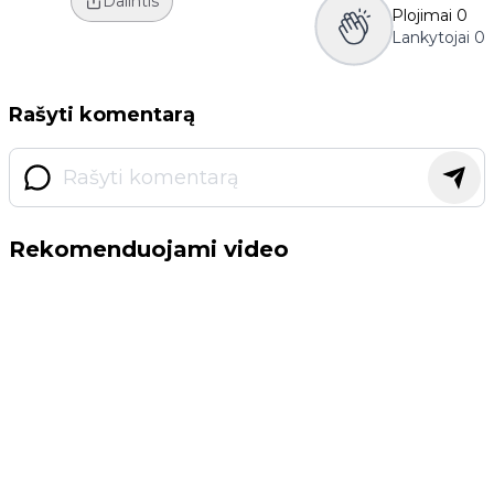
Dalintis
Plojimai
0
Lankytojai
0
Rašyti komentarą
Rekomenduojami video