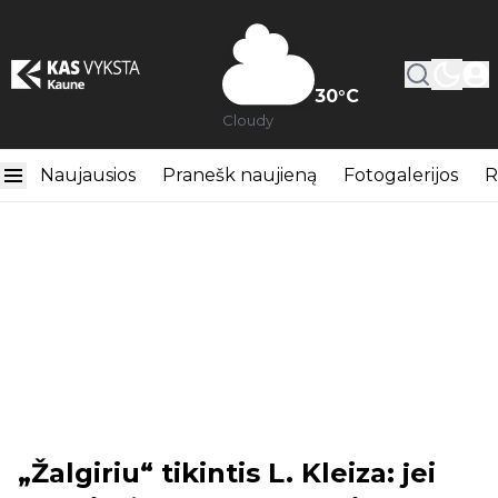
30
°C
Cloudy
Naujausios
Pranešk naujieną
Fotogalerijos
R
„Žalgiriu“ tikintis L. Kleiza: jei