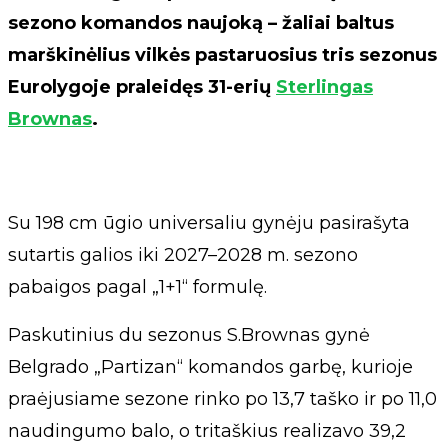
sezono komandos naujoką – žaliai baltus
marškinėlius vilkės pastaruosius tris sezonus
Eurolygoje praleidęs 31-erių
Sterlingas
Brownas
.
Su 198 cm ūgio universaliu gynėju pasirašyta
sutartis galios iki 2027–2028 m. sezono
pabaigos pagal „1+1“ formulę.
Paskutinius du sezonus S.Brownas gynė
Belgrado „Partizan“ komandos garbę, kurioje
praėjusiame sezone rinko po 13,7 taško ir po 11,0
naudingumo balo, o tritaškius realizavo 39,2