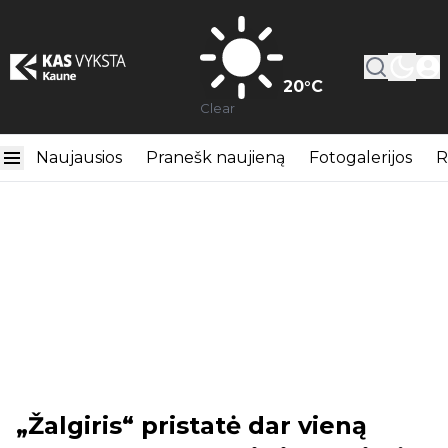
20
°C
Clear
Naujausios
Pranešk naujieną
Fotogalerijos
R
„Žalgiris“ pristatė dar vieną