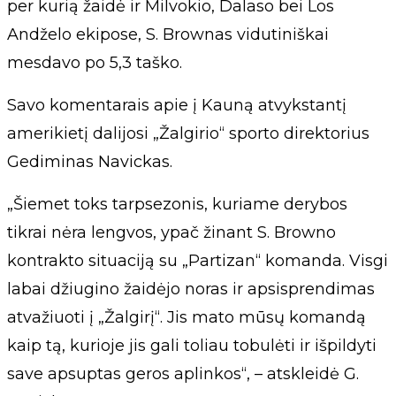
per kurią žaidė ir Milvokio, Dalaso bei Los
Andželo ekipose, S. Brownas vidutiniškai
mesdavo po 5,3 taško.
Savo komentarais apie į Kauną atvykstantį
amerikietį dalijosi „Žalgirio“ sporto direktorius
Gediminas Navickas.
„Šiemet toks tarpsezonis, kuriame derybos
tikrai nėra lengvos, ypač žinant S. Browno
kontrakto situaciją su „Partizan“ komanda. Visgi
labai džiugino žaidėjo noras ir apsisprendimas
atvažiuoti į „Žalgirį“. Jis mato mūsų komandą
kaip tą, kurioje jis gali toliau tobulėti ir išpildyti
save apsuptas geros aplinkos“, – atskleidė G.