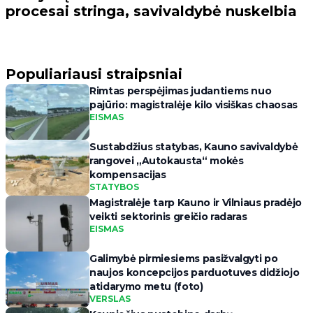
procesai stringa, savivaldybė nuskelbia
Populiariausi straipsniai
Rimtas perspėjimas judantiems nuo
pajūrio: magistralėje kilo visiškas chaosas
EISMAS
Sustabdžius statybas, Kauno savivaldybė
rangovei „Autokausta“ mokės
kompensacijas
STATYBOS
Magistralėje tarp Kauno ir Vilniaus pradėjo
veikti sektorinis greičio radaras
EISMAS
Galimybė pirmiesiems pasižvalgyti po
naujos koncepcijos parduotuves didžiojo
atidarymo metu (foto)
VERSLAS