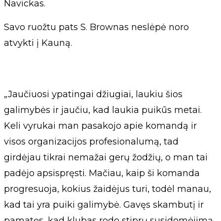
Navickas.
Savo ruožtu pats S. Brownas neslėpė noro
atvykti į Kauną.
„Jaučiuosi ypatingai džiugiai, laukiu šios
galimybės ir jaučiu, kad laukia puikūs metai.
Keli vyrukai man pasakojo apie komandą ir
visos organizacijos profesionalumą, tad
girdėjau tikrai nemažai gerų žodžių, o man tai
padėjo apsispręsti. Mačiau, kaip ši komanda
progresuoja, kokius žaidėjus turi, todėl manau,
kad tai yra puiki galimybė. Gavęs skambutį ir
pamatęs, kad klubas rodo stiprų susidomėjimą