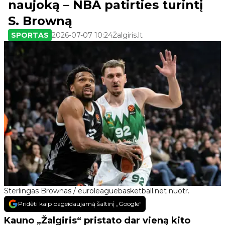
naujoką – NBA patirties turintį
S. Browną
SPORTAS
2026-07-07 10:24
Žalgiris.lt
Sterlingas Brownas / euroleaguebasketball.net nuotr.
Pridėti kaip pageidaujamą šaltinį „Google“
Kauno „Žalgiris“ pristato dar vieną kito