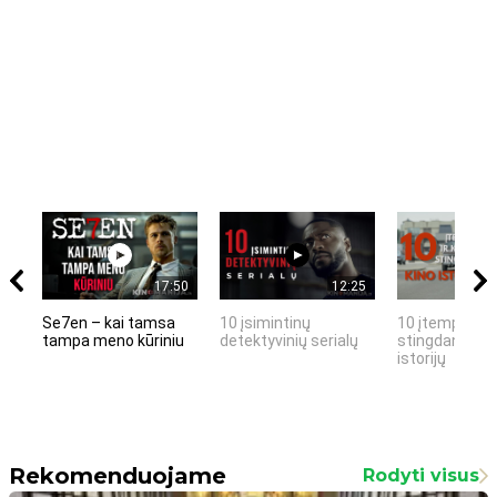
17:50
12:25
Se7en – kai tamsa
10 įsimintinų
10 įtemptų, k
tampa meno kūriniu
detektyvinių serialų
stingdančių k
istorijų
Rekomenduojame
Rodyti visus