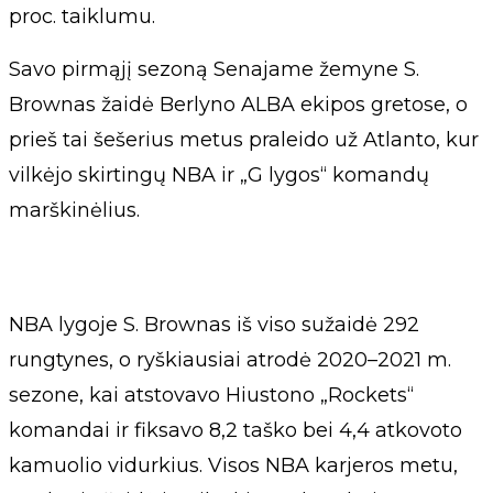
proc. taiklumu.
Savo pirmąjį sezoną Senajame žemyne S.
Brownas žaidė Berlyno ALBA ekipos gretose, o
prieš tai šešerius metus praleido už Atlanto, kur
vilkėjo skirtingų NBA ir „G lygos“ komandų
marškinėlius.
NBA lygoje S. Brownas iš viso sužaidė 292
rungtynes, o ryškiausiai atrodė 2020–2021 m.
sezone, kai atstovavo Hiustono „Rockets“
komandai ir fiksavo 8,2 taško bei 4,4 atkovoto
kamuolio vidurkius. Visos NBA karjeros metu,