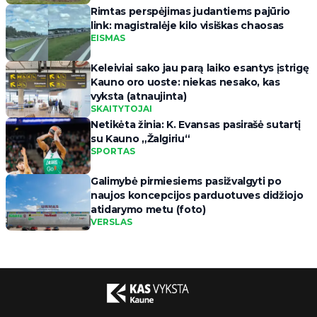
Rimtas perspėjimas judantiems pajūrio
link: magistralėje kilo visiškas chaosas
EISMAS
Keleiviai sako jau parą laiko esantys įstrigę
Kauno oro uoste: niekas nesako, kas
vyksta (atnaujinta)
SKAITYTOJAI
Netikėta žinia: K. Evansas pasirašė sutartį
su Kauno „Žalgiriu“
SPORTAS
Galimybė pirmiesiems pasižvalgyti po
naujos koncepcijos parduotuves didžiojo
atidarymo metu (foto)
VERSLAS