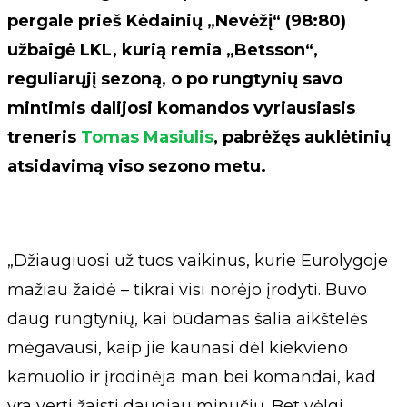
pergale prieš Kėdainių „Nevėžį“ (98:80)
užbaigė LKL, kurią remia „Betsson“,
reguliarųjį sezoną, o po rungtynių savo
mintimis dalijosi komandos vyriausiasis
treneris
Tomas Masiulis
, pabrėžęs auklėtinių
atsidavimą viso sezono metu.
„Džiaugiuosi už tuos vaikinus, kurie Eurolygoje
mažiau žaidė – tikrai visi norėjo įrodyti. Buvo
daug rungtynių, kai būdamas šalia aikštelės
mėgavausi, kaip jie kaunasi dėl kiekvieno
kamuolio ir įrodinėja man bei komandai, kad
yra verti žaisti daugiau minučių. Bet vėlgi,