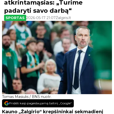
atkrintamąsias: „Turime
padaryti savo darbą“
SPORTAS
2026-05-17 21:07
Žalgiris.lt
Tomas Masiulis / BNS nuotr.
Pridėti kaip pageidaujamą šaltinį „Google“
Kauno „Žalgirio“ krepšininkai sekmadienį