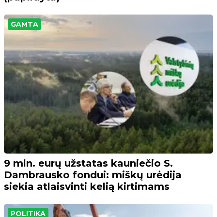
GAMTA
9 mln. eurų užstatas kauniečio S.
Dambrausko fondui: miškų urėdija
siekia atlaisvinti kelią kirtimams
POLITIKA