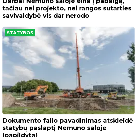
Darbai Nemuno saloje eina į pabaigą,
tačiau nei projekto, nei rangos sutarties
savivaldybė vis dar nerodo
STATYBOS
Dokumento failo pavadinimas atskleidė
statybų paslaptį Nemuno saloje
(papildyta)