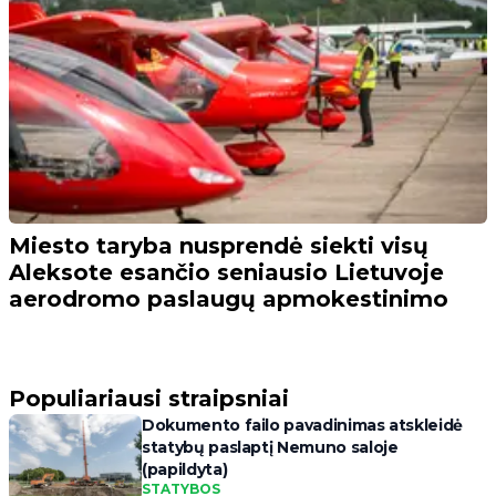
Miesto taryba nusprendė siekti visų
Aleksote esančio seniausio Lietuvoje
aerodromo paslaugų apmokestinimo
Populiariausi straipsniai
Dokumento failo pavadinimas atskleidė
statybų paslaptį Nemuno saloje
(papildyta)
STATYBOS