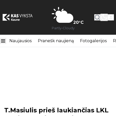
20
°C
Partly-Cloudy
Naujausios
Pranešk naujieną
Fotogalerijos
R
T.Masiulis prieš laukiančias LKL