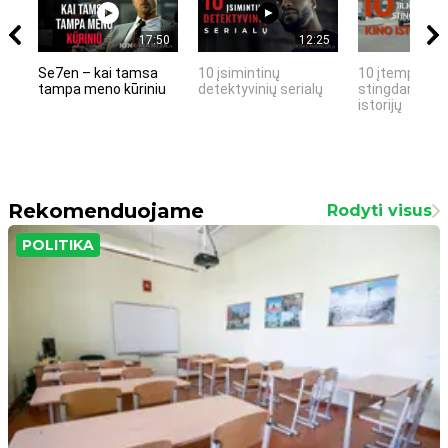
17:50
12:25
Se7en – kai tamsa
10 įsimintinų
10 įtemptų, k
tampa meno kūriniu
detektyvinių serialų
stingdančių k
istorijų
Rekomenduojame
Rodyti visus
POLITIKA