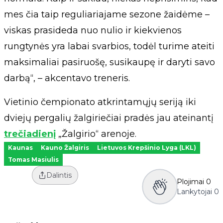
mes čia taip reguliariajame sezone žaidėme –
viskas prasideda nuo nulio ir kiekvienos
rungtynės yra labai svarbios, todėl turime ateiti
maksimaliai pasiruošę, susikaupę ir daryti savo
darbą“, – akcentavo treneris.
Vietinio čempionato atkrintamųjų seriją iki
dviejų pergalių žalgiriečiai pradės jau ateinantį
trečiadienį
„Žalgirio“ arenoje.
Kaunas
Kauno Žalgiris
Lietuvos Krepšinio Lyga (LKL)
Tomas Masiulis
Dalintis
Plojimai
0
Lankytojai
0