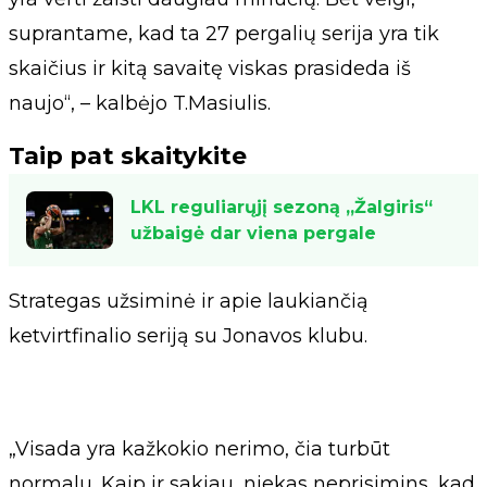
suprantame, kad ta 27 pergalių serija yra tik
skaičius ir kitą savaitę viskas prasideda iš
naujo“, – kalbėjo T.Masiulis.
Taip pat skaitykite
LKL reguliarųjį sezoną „Žalgiris“
užbaigė dar viena pergale
Strategas užsiminė ir apie laukiančią
ketvirtfinalio seriją su Jonavos klubu.
„Visada yra kažkokio nerimo, čia turbūt
normalu. Kaip ir sakiau, niekas neprisimins, kad