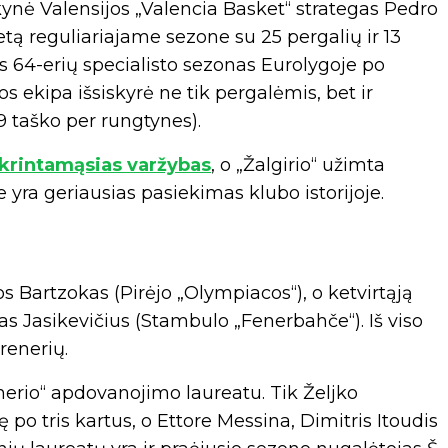
ynė Valensijos „Valencia Basket“ strategas Pedro
tą reguliariajame sezone su 25 pergalių ir 13
s 64-erių specialisto sezonas Eurolygoje po
s ekipa išsiskyrė ne tik pergalėmis, bet ir
,9 taško per rungtynes).
tkrintamąsias varžybas
, o „Žalgirio“ užimta
 yra geriausias pasiekimas klubo istorijoje.
s Bartzokas (Pirėjo „Olympiacos“), o ketvirtąją
s Jasikevičius (Stambulo „Fenerbahče“). Iš viso
renerių.
nerio“ apdovanojimo laureatu. Tik Željko
ę po tris kartus, o Ettore Messina, Dimitris Itoudis