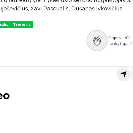
nių laureatų yra ir praėjusio sezono nugalėtojas Š.
joševičius, Xavi Pascualis, Dušanas Ivkovičius,
ulis
Treneris
Plojimai
42
Lankytojai
2
eo