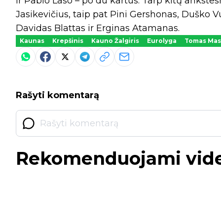
ir Pablo Laso – po du kartus. Tarp kitų ankstes
Jasikevičius, taip pat Pini Gershonas, Duško Vu
Davidas Blattas ir Erginas Atamanas.
Kaunas
Krepšinis
Kauno Žalgiris
Eurolyga
Tomas Masi
Rašyti komentarą
Rekomenduojami vid