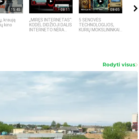
15:45
08:11
08:05
, kraują
„MIRĘS INTERNETAS“:
5 SENOVĖS
„Sost
ų kino
KODĖL DIDŽIOJI DALIS
TECHNOLOGIJOS,
įspū
INTERNETO NĖRA...
KURIŲ MOKSLININKAI...
fanta
Rodyti visus