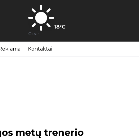
18
°C
Clear
Reklama
Kontaktai
ygos metų trenerio