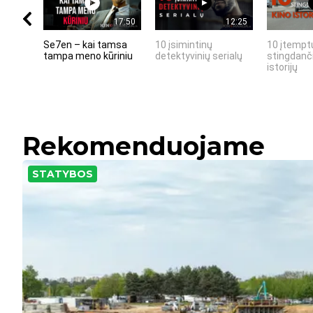
17:50
12:25
Se7en – kai tamsa
10 įsimintinų
10 įtemptų
tampa meno kūriniu
detektyvinių serialų
stingdanči
istorijų
Rekomenduojame
STATYBOS