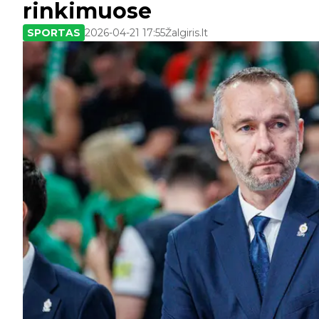
rinkimuose
SPORTAS
2026-04-21 17:55
Žalgiris.lt