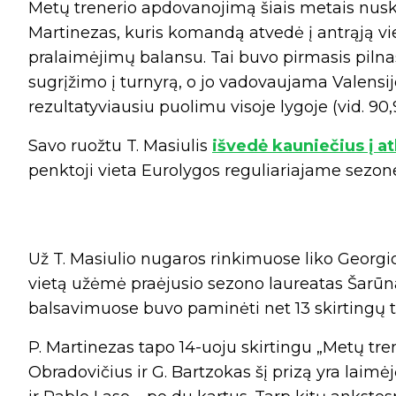
Metų trenerio apdovanojimą šiais metais nusk
Martinezas, kuris komandą atvedė į antrąją vie
pralaimėjimų balansu. Tai buvo pirmasis pilna
sugrįžimo į turnyrą, o jo vadovaujama Valensijo
rezultatyviausiu puolimu visoje lygoje (vid. 90
Savo ruožtu T. Masiulis
išvedė kauniečius į a
penktoji vieta Eurolygos reguliariajame sezone
Už T. Masiulio nugaros rinkimuose liko Georgio
vietą užėmė praėjusio sezono laureatas Šarūna
balsavimuose buvo paminėti net 13 skirtingų t
P. Martinezas tapo 14-uoju skirtingu „Metų tre
Obradovičius ir G. Bartzokas šį prizą yra laimėj