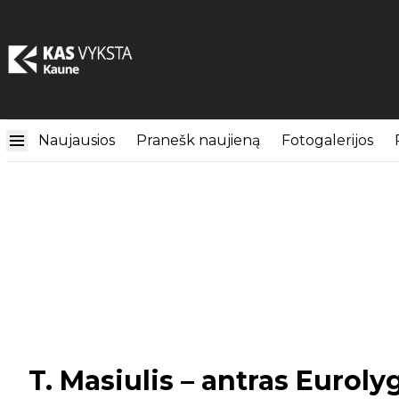
Naujausios
Pranešk naujieną
Fotogalerijos
T. Masiulis – antras Eurol