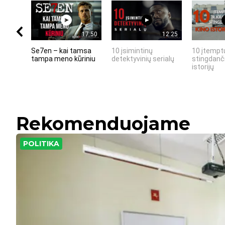
17:50
12:25
Se7en – kai tamsa
10 įsimintinų
10 įtemptų
tampa meno kūriniu
detektyvinių serialų
stingdanči
istorijų
Rekomenduojame
POLITIKA