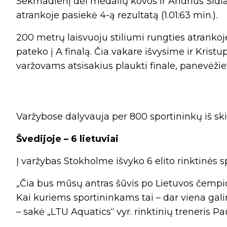
Sekmadienį dėl medalių kovos ir Andrius Šidlau
atrankoje pasiekė 4-ą rezultatą (1.01:63 min.).
200 metrų laisvuoju stiliumi rungties atrankoje
pateko į A finalą. Čia vakare išvysime ir Kristupą
varžovams atsisakius plaukti finale, panevėžie
Varžybose dalyvauja per 800 sportininkų iš ski
Švedijoje – 6 lietuviai
Į varžybas Stokholme išvyko 6 elito rinktinės s
„Čia bus mūsų antras šūvis po Lietuvos čempio
Kai kuriems sportininkams tai – dar viena ga
– sakė „LTU Aquatics“ vyr. rinktinių treneris Pa