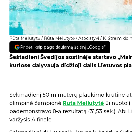
Rūta Meilutytė / Rūta Meilutytė / Asociatyvi / K. Štreimikio n
Pridėti kaip pageidaujamą šaltinį „Google“
Šeštadienį Švedijos sostinėje startavo „M
kuriose dalyvauja didžioji dalis Lietuvos pla
Sekmadienį 50 m moterų plaukimo krūtine atr
olimpinė čempionė
Rūta Meilutytė
. Ji nuotol
pademonstravo 8-ą rezultatą (31,53 sek.). Abi 
varžysis A finale.