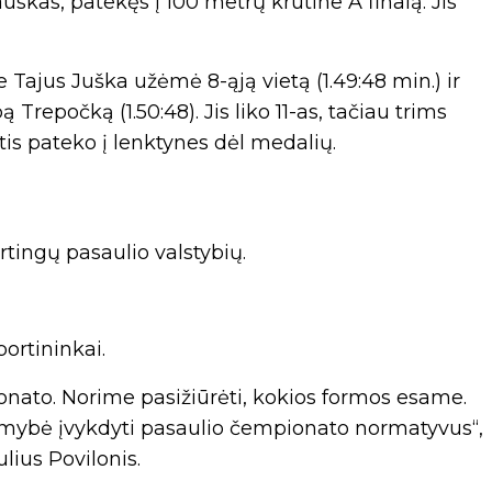
skas, patekęs į 100 metrų krūtine A finalą. Jis
 Tajus Juška užėmė 8-ąją vietą (1.49:48 min.) ir
 Trepočką (1.50:48). Jis liko 11-as, tačiau trims
tis pateko į lenktynes dėl medalių.
rtingų pasaulio valstybių.
portininkai.
nato. Norime pasižiūrėti, kokios formos esame.
limybė įvykdyti pasaulio čempionato normatyvus“,
ulius Povilonis.