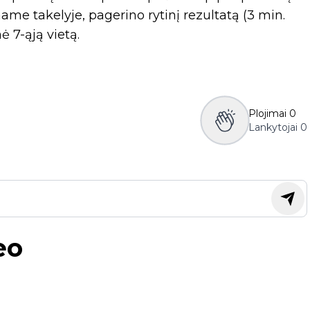
me takelyje, pagerino rytinį rezultatą (3 min.
 7-ąją vietą.
Plojimai
0
Lankytojai
0
eo