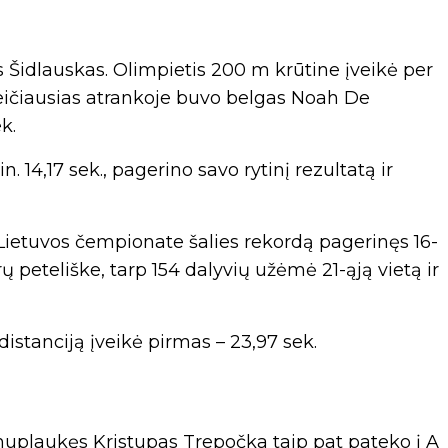
s Šidlauskas. Olimpietis 200 m krūtine įveikė per
 Greičiausias atrankoje buvo belgas Noah De
k.
n. 14,17 sek., pagerino savo rytinį rezultatą ir
Lietuvos čempionate šalies rekordą pagerinęs 16-
 peteliške, tarp 154 dalyvių užėmė 21-ąją vietą ir
istanciją įveikė pirmas – 23,97 sek.
 nuplaukęs Kristupas Trepočka taip pat pateko į A