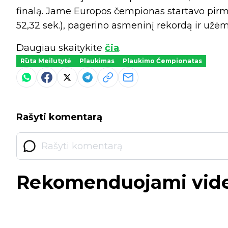
finalą. Jame Europos čempionas startavo pirma
52,32 sek.), pagerino asmeninį rekordą ir užėmė
Daugiau skaitykite
čia
.
Rūta Meilutytė
Plaukimas
Plaukimo Čempionatas
Rašyti komentarą
Rekomenduojami vid