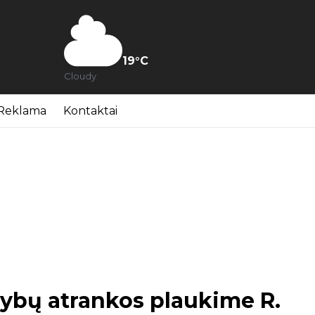
19
°C
Cloudy
Reklama
Kontaktai
žybų atrankos plaukime R.