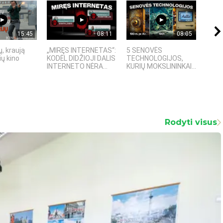
15:45
08:11
08:05
, kraują
„MIRĘS INTERNETAS“:
5 SENOVĖS
„Sost
ų kino
KODĖL DIDŽIOJI DALIS
TECHNOLOGIJOS,
įspū
INTERNETO NĖRA...
KURIŲ MOKSLININKAI...
fanta
Rodyti visus