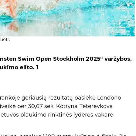
uotr.
almsten Swim Open Stockholm 2025“ varžybos,
ukimo elito. 1
ankoje geriausią rezultatą pasiekė Londono
į įveikė per 30,67 sek. Kotryna Teterevkova
Lietuvos plaukimo rinktinės lyderės vakare