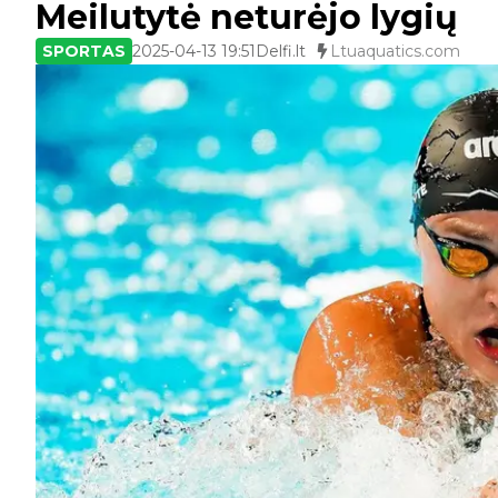
Meilutytė neturėjo lygių
SPORTAS
2025-04-13 19:51
Delfi.lt
Ltuaquatics.com