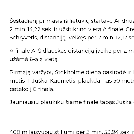
Šeštadienį pirmasis iš lietuvių startavo Andriu
2 min. 14,22 sek. ir užsitikrino vietą A finale.
Schryveris, distanciją įveikęs per 2 min. 12,12 se
A finale A. Šidlauskas distanciją įveikė per 2 mi
užėmė 6-ąją vietą.
Pirmąją varžybų Stokholme dieną pasirodė ir 
metis T. Juška. Kaunietis, plaukdamas 50 metrų
pateko į C finalą.
Jauniausiu plaukiku šiame finale tapęs Juška d
400 m laisvuoju stiliumi per 3 min. 53,94 sek.