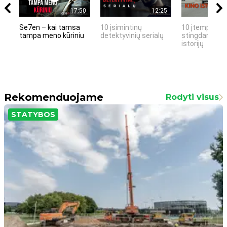
17:50
12:25
Se7en – kai tamsa
10 įsimintinų
10 įtemptų, k
tampa meno kūriniu
detektyvinių serialų
stingdančių k
istorijų
Rekomenduojame
Rodyti visus
STATYBOS