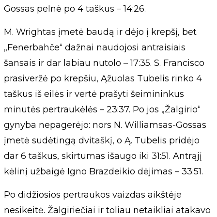
Gossas pelnė po 4 taškus – 14:26.
M. Wrightas įmetė baudą ir dėjo į krepšį, bet
„Fenerbahče“ dažnai naudojosi antraisiais
šansais ir dar labiau nutolo – 17:35. S. Francisco
prasiveržė po krepšiu, Ąžuolas Tubelis rinko 4
taškus iš eilės ir vertė prašyti šeimininkus
minutės pertraukėlės – 23:37. Po jos „Žalgirio“
gynyba nepagerėjo: nors N. Williamsas-Gossas
įmetė sudėtingą dvitaškį, o Ą. Tubelis pridėjo
dar 6 taškus, skirtumas išaugo iki 31:51. Antrąjį
kėlinį užbaigė Igno Brazdeikio dėjimas – 33:51.
Po didžiosios pertraukos vaizdas aikštėje
nesikeitė. Žalgiriečiai ir toliau netaikliai atakavo