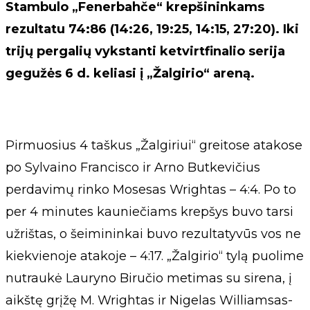
Stambulo „Fenerbahče“ krepšininkams
rezultatu 74:86 (14:26, 19:25, 14:15, 27:20). Iki
trijų pergalių vykstanti ketvirtfinalio serija
gegužės 6 d. keliasi į „Žalgirio“ areną.
Pirmuosius 4 taškus „Žalgiriui“ greitose atakose
po Sylvaino Francisco ir Arno Butkevičius
perdavimų rinko Mosesas Wrightas – 4:4. Po to
per 4 minutes kauniečiams krepšys buvo tarsi
užrištas, o šeimininkai buvo rezultatyvūs vos ne
kiekvienoje atakoje – 4:17. „Žalgirio“ tylą puolime
nutraukė Lauryno Biručio metimas su sirena, į
aikštę grįžę M. Wrightas ir Nigelas Williamsas-