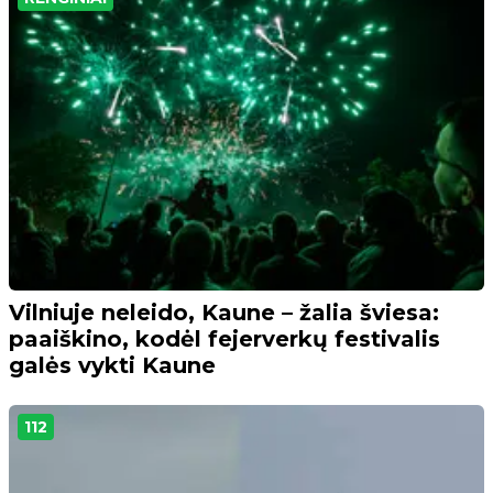
Vilniuje neleido, Kaune – žalia šviesa:
paaiškino, kodėl fejerverkų festivalis
galės vykti Kaune
112