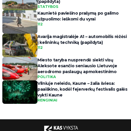
(papildyta)
STATYBOS
Kaunietė paviešino prašymą po galimo
užpuolimo: ieškomi du vyrai
112
Avarija magistralėje A1 – automobilis rėžėsi
į kelininkų techniką (papildyta)
112
Miesto taryba nusprendė siekti visų
Aleksote esančio seniausio Lietuvoje
aerodromo paslaugų apmokestinimo
POLITIKA
Vilniuje neleido, Kaune – žalia šviesa:
paaiškino, kodėl fejerverkų festivalis galės
vykti Kaune
RENGINIAI