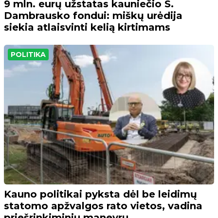
9 mln. eurų užstatas kauniečio S.
Dambrausko fondui: miškų urėdija
siekia atlaisvinti kelią kirtimams
POLITIKA
Kauno politikai pyksta dėl be leidimų
statomo apžvalgos rato vietos, vadina
priešrinkiminiu manevru