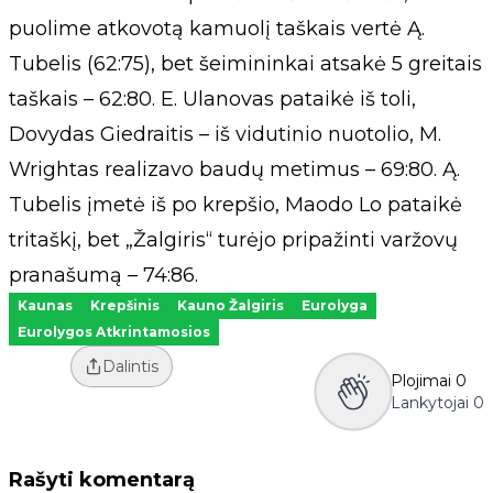
puolime atkovotą kamuolį taškais vertė Ą.
Tubelis (62:75), bet šeimininkai atsakė 5 greitais
taškais – 62:80. E. Ulanovas pataikė iš toli,
Dovydas Giedraitis – iš vidutinio nuotolio, M.
Wrightas realizavo baudų metimus – 69:80. Ą.
Tubelis įmetė iš po krepšio, Maodo Lo pataikė
tritaškį, bet „Žalgiris“ turėjo pripažinti varžovų
pranašumą – 74:86.
Kaunas
Krepšinis
Kauno Žalgiris
Eurolyga
Eurolygos Atkrintamosios
Dalintis
Plojimai
0
Lankytojai
0
Rašyti komentarą