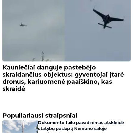
Kauniečiai danguje pastebėjo
skraidančius objektus: gyventojai įtarė
dronus, kariuomenė paaiškino, kas
skraidė
Populiariausi straipsniai
Dokumento failo pavadinimas atskleidė
statybų paslaptį Nemuno saloje