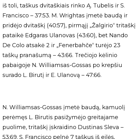
iš toli, taškus dvitaškiais rinko Ą. Tubelis ir S.
Francisco – 37:53. M. Wrightas įmetė baudą ir
pridėjo dvitaškį (40:57), pirmąjį „Žalgirio“ tritaškį
pataikė Edgaras Ulanovas (43:60), bet Nando
De Colo atsakė 2 ir „Fenerbahče“ turėjo 23
taškų pranašumą – 43:66. Trečiojo kėlinio
pabaigoje N. Williamsas-Gossas po krepšiu
surado L. Birutį ir E. Ulanovą – 47:66.
N. Williamsas-Gossas įmetė baudą, kamuolį
perėmęs L. Birutis pasižymėjo greitajame
puolime, tritaškį įskraidino Dustinas Sleva –
53:69. S. Francisco pelnė 7 taškus iš eilės,