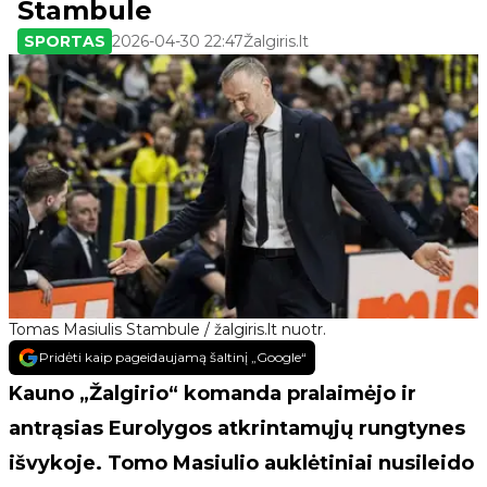
Stambule
SPORTAS
2026-04-30 22:47
Žalgiris.lt
Tomas Masiulis Stambule / žalgiris.lt nuotr.
Pridėti kaip pageidaujamą šaltinį „Google“
Kauno „Žalgirio“ komanda pralaimėjo ir
antrąsias Eurolygos atkrintamųjų rungtynes
išvykoje. Tomo Masiulio auklėtiniai nusileido