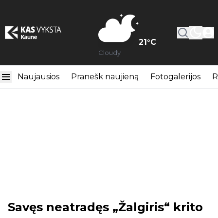
21
°C
Cloudy
Naujausios
Pranešk naujieną
Fotogalerijos
R
Savęs neatradęs „Žalgiris“ krito