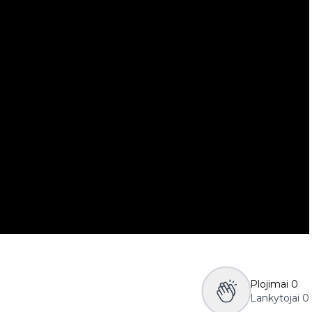
Plojimai
0
Lankytojai
0