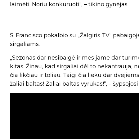
laimėti. Noriu konkuruoti“, – tikino gynėjas.
S. Francisco pokalbio su „Žalgiris TV“ pabaigoj
sirgaliams.
„Sezonas dar nesibaigė ir mes jame dar turime 
kitas. Žinau, kad sirgaliai dėl to nekantrauja, n
čia likčiau ir toliau. Taigi čia lieku dar dvejiem
žaliai baltas! Žaliai baltas vyrukas!“, – šypsojosi