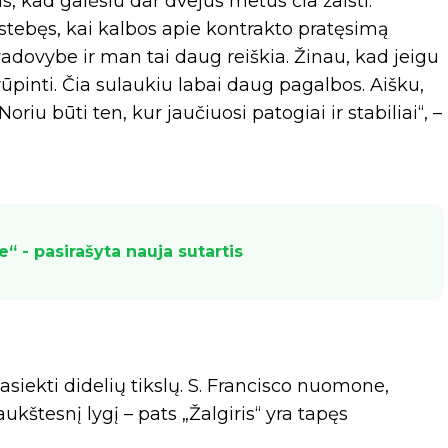
, kad galėsiu dar dvejus metus čia žaisti.
ustebęs, kai kalbos apie kontrakto pratęsimą
 vadovybe ir man tai daug reiškia. Žinau, kad jeigu
ūpinti. Čia sulaukiu labai daug pagalbos. Aišku,
oriu būti ten, kur jaučiuosi patogiai ir stabiliai“, –
e“ - pasirašyta nauja sutartis
asiekti didelių tikslų. S. Francisco nuomone,
kštesnį lygį – pats „Žalgiris“ yra tapęs