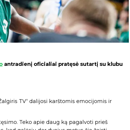
o
antradienį oficialiai pratęsė sutartį su klubu
algiris TV“ dalijosi karštomis emocijomis ir
atęsimo. Teko apie daug ką pagalvoti prieš