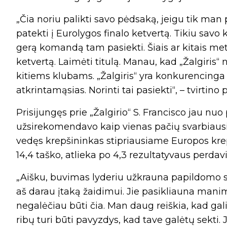
„Čia noriu palikti savo pėdsaką, jeigu tik man 
patekti į Eurolygos finalo ketvertą. Tikiu sav
gerą komandą tam pasiekti. Šiais ar kitais metai
ketvertą. Laimėti titulą. Manau, kad „Žalgiris“
kitiems klubams. „Žalgiris“ yra konkurencinga
atkrintamąsias. Norinti tai pasiekti“, – tvirtino
Prisijungęs prie „Žalgirio“ S. Francisco jau n
užsirekomendavo kaip vienas pačių svarbiaus
vedęs krepšininkas stipriausiame Europos krep
14,4 taško, atlieka po 4,3 rezultatyvaus perdav
„Aišku, buvimas lyderiu užkrauna papildomo
aš darau įtaką žaidimui. Jie pasikliauna manimi 
negalėčiau būti čia. Man daug reiškia, kad gali
ribų turi būti pavyzdys, kad tave galėtų sekti. 