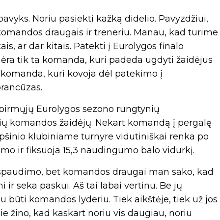
pavyks. Noriu pasiekti kažką didelio. Pavyzdžiui,
o komandos draugais ir treneriu. Manau, kad turime
s, ar dar kitais. Patekti į Eurolygos finalo
 nėra tik ta komanda, kuri padeda ugdyti žaidėjus
 komanda, kuri kovoja dėl patekimo į
 prancūzas.
uo pirmųjų Eurolygos sezono rungtynių
ių komandos žaidėjų. Nekart komandą į pergalę
šinio klubiniame turnyre vidutiniškai renka po
imo ir fiksuoja 15,3 naudingumo balo vidurkį.
 spaudimo, bet komandos draugai man sako, kad
ir seka paskui. Aš tai labai vertinu. Be jų
u būti komandos lyderiu. Tiek aikštėje, tiek už jos
Jie žino, kad kaskart noriu vis daugiau, noriu