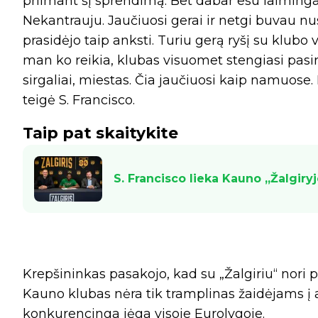
priimant šį sprendimą. Bet dabar esu laimingas
Nekantrauju. Jaučiuosi gerai ir netgi buvau n
prasidėjo taip anksti. Turiu gerą ryšį su klubo
man ko reikia, klubas visuomet stengiasi pasir
sirgaliai, miestas. Čia jaučiuosi kaip namuose. N
teigė S. Francisco.
Taip pat skaitykite
S. Francisco lieka Kauno „Žalgiryj
Krepšininkas pasakojo, kad su „Žalgiriu“ nori p
Kauno klubas nėra tik tramplinas žaidėjams į au
konkurencinga jėga visoje Eurolygoje.