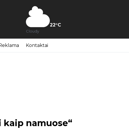
22
°C
Cloudy
Reklama
Kontaktai
si kaip namuose“