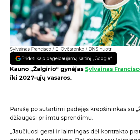
Sylvainas Francisco / E. Ovčarenko / BNS nuotr.
Pridėti kaip pageidaujamą šaltinį „Google“
Kauno „Žalgirio“ gynėjas
Sylvainas Francisc
iki 2027-ųjų vasaros.
Parašą po sutartimi padėjęs krepšininkas su „Ž
džiaugėsi priimtu sprendimu.
„Jaučiuosi gerai ir laimingas dėl kontrakto pr