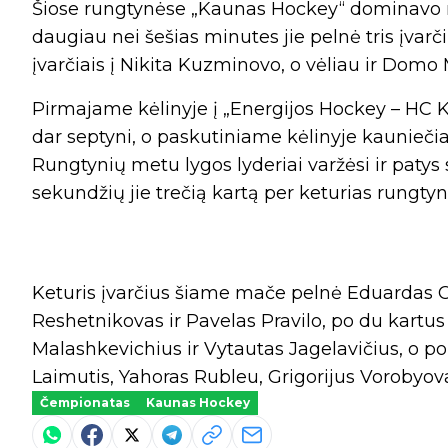
Šiose rungtynėse „Kaunas Hockey“ dominavo n
daugiau nei šešias minutes jie pelnė tris įva
įvarčiais į Nikita Kuzminovo, o vėliau ir Dom
Pirmajame kėlinyje į „Energijos Hockey – HC Kl
dar septyni, o paskutiniame kėlinyje kauniečia
Rungtynių metu lygos lyderiai varžėsi ir patys
sekundžių jie trečią kartą per keturias rungtyn
Keturis įvarčius šiame mače pelnė Eduardas 
Reshetnikovas ir Pavelas Pravilo, po du kartu
Malashkevichius ir Vytautas Jagelavičius, o po
Laimutis, Yahoras Rubleu, Grigorijus Vorobyova
Čempionatas
Kaunas Hockey