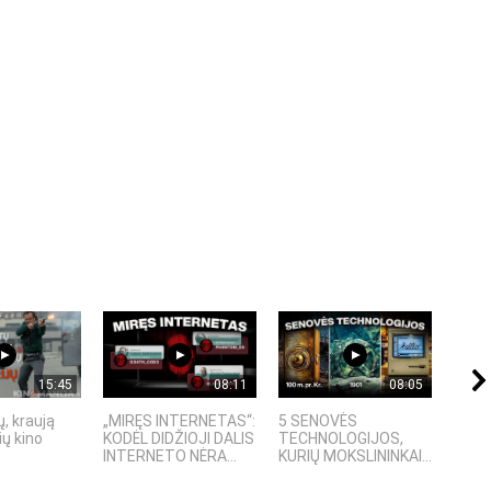
15:45
08:11
08:05
, kraują
„MIRĘS INTERNETAS“:
5 SENOVĖS
„Sost
ų kino
KODĖL DIDŽIOJI DALIS
TECHNOLOGIJOS,
įspū
INTERNETO NĖRA...
KURIŲ MOKSLININKAI...
fanta