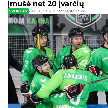
įmušė net 20 įvarčių
SPORTAS
2021-01-30 17:29
Kas vyksta Kaune