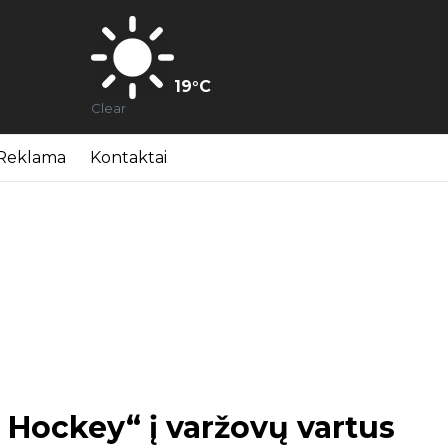
19
°C
Clear
Reklama
Kontaktai
Hockey“ į varžovų vartus