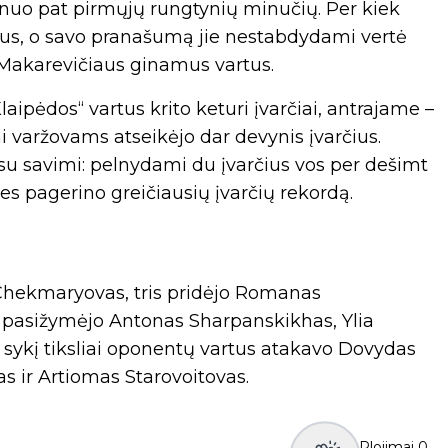
uo pat pirmųjų rungtynių minučių. Per kiek
rčius, o savo pranašumą jie nestabdydami vertė
o Makarevičiaus ginamus vartus.
aipėdos“ vartus krito keturi įvarčiai, antrajame –
i varžovams atseikėjo dar devynis įvarčius.
 su savimi: pelnydami du įvarčius vos per dešimt
es pagerino greičiausių įvarčių rekordą.
Chekmaryovas, tris pridėjo Romanas
s pasižymėjo Antonas Sharpanskikhas, Ylia
 sykį tiksliai oponentų vartus atakavo Dovydas
s ir Artiomas Starovoitovas.
Plojimai
0