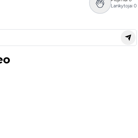
Lankytojai
0
eo