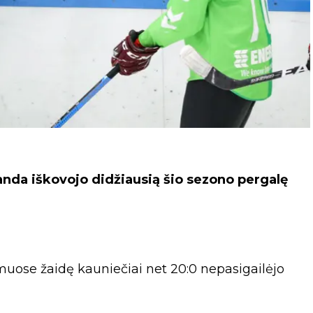
da iškovojo didžiausią šio sezono pergalę
uose žaidę kauniečiai net 20:0 nepasigailėjo