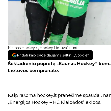
Kaunas Hockey / „Hockey Lietuva” nuotr.
Pridėti kaip pageidaujamą šaltinį „Google“
Šeštadienio popietę „Kaunas Hockey“ koman
Lietuvos čempionate.
Kaip rašoma hockey.lt pranešime spaudai, nam
„Energijos Hockey – HC Klaipėdos“ ekipos.