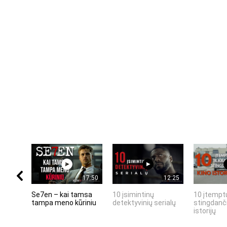
17:50
12:25
Se7en – kai tamsa
10 įsimintinų
10 įtemptų
tampa meno kūriniu
detektyvinių serialų
stingdanči
istorijų