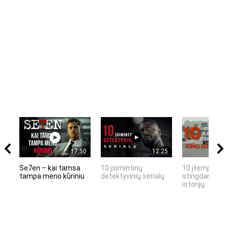
17:50
12:25
Se7en – kai tamsa
10 įsimintinų
10 įtemptų, k
tampa meno kūriniu
detektyvinių serialų
stingdančių k
istorijų