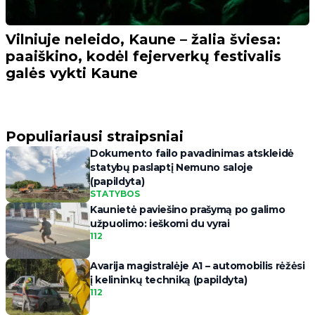
Vilniuje neleido, Kaune – žalia šviesa:
paaiškino, kodėl fejerverkų festivalis
galės vykti Kaune
Populiariausi straipsniai
Dokumento failo pavadinimas atskleidė
statybų paslaptį Nemuno saloje
(papildyta)
STATYBOS
Kaunietė paviešino prašymą po galimo
užpuolimo: ieškomi du vyrai
112
Avarija magistralėje A1 – automobilis rėžėsi
į kelininkų techniką (papildyta)
112