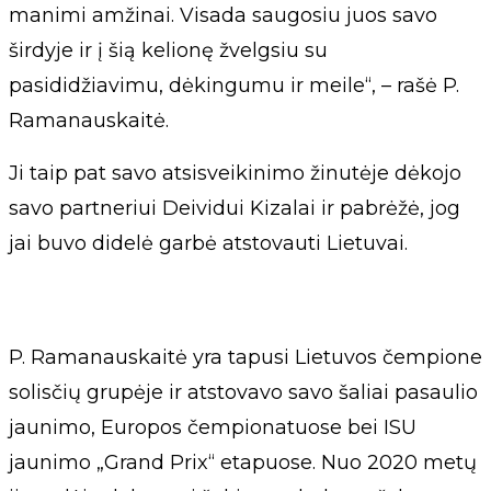
manimi amžinai. Visada saugosiu juos savo
širdyje ir į šią kelionę žvelgsiu su
pasididžiavimu, dėkingumu ir meile“, – rašė P.
Ramanauskaitė.
Ji taip pat savo atsisveikinimo žinutėje dėkojo
savo partneriui Deividui Kizalai ir pabrėžė, jog
jai buvo didelė garbė atstovauti Lietuvai.
P. Ramanauskaitė yra tapusi Lietuvos čempione
solisčių grupėje ir atstovavo savo šaliai pasaulio
jaunimo, Europos čempionatuose bei ISU
jaunimo „Grand Prix“ etapuose. Nuo 2020 metų