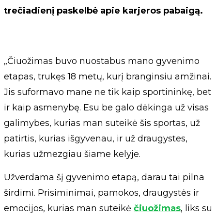
trečiadienį paskelbė apie karjeros pabaigą.
„Čiuožimas buvo nuostabus mano gyvenimo
etapas, trukęs 18 metų, kurį branginsiu amžinai.
Jis suformavo mane ne tik kaip sportininkę, bet
ir kaip asmenybę. Esu be galo dėkinga už visas
galimybes, kurias man suteikė šis sportas, už
patirtis, kurias išgyvenau, ir už draugystes,
kurias užmezgiau šiame kelyje.
Užverdama šį gyvenimo etapą, darau tai pilna
širdimi. Prisiminimai, pamokos, draugystės ir
emocijos, kurias man suteikė
čiuožimas
, liks su