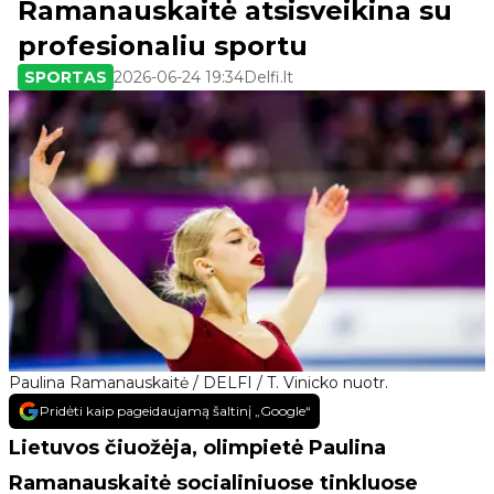
Ramanauskaitė atsisveikina su
profesionaliu sportu
SPORTAS
2026-06-24 19:34
Delfi.lt
Paulina Ramanauskaitė / DELFI / T. Vinicko nuotr.
Pridėti kaip pageidaujamą šaltinį „Google“
Lietuvos čiuožėja, olimpietė Paulina
Ramanauskaitė socialiniuose tinkluose