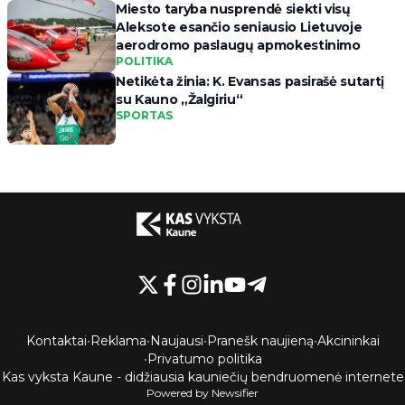
Miesto taryba nusprendė siekti visų
Aleksote esančio seniausio Lietuvoje
aerodromo paslaugų apmokestinimo
POLITIKA
Netikėta žinia: K. Evansas pasirašė sutartį
su Kauno „Žalgiriu“
SPORTAS
Kontaktai
•
Reklama
•
Naujausi
•
Pranešk naujieną
•
Akcininkai
•
Privatumo politika
Kas vyksta Kaune - didžiausia kauniečių bendruomenė internete
Powered by Newsifier