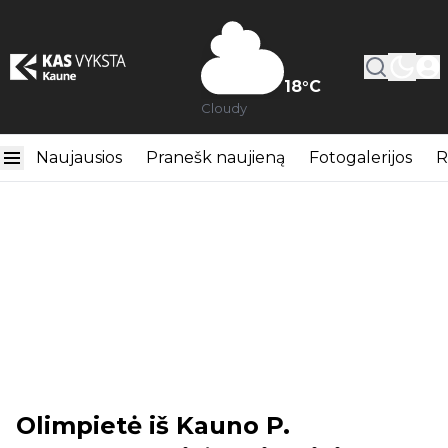
18
°C
Cloudy
Naujausios
Pranešk naujieną
Fotogalerijos
R
Olimpietė iš Kauno P.