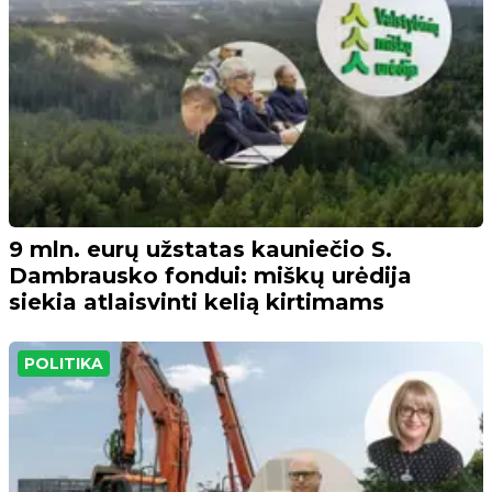
9 mln. eurų užstatas kauniečio S.
Dambrausko fondui: miškų urėdija
siekia atlaisvinti kelią kirtimams
POLITIKA