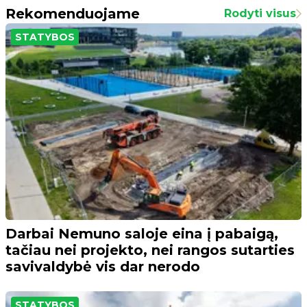
Rekomenduojame
Rodyti visus
STATYBOS
Darbai Nemuno saloje eina į pabaigą,
tačiau nei projekto, nei rangos sutarties
savivaldybė vis dar nerodo
STATYBOS