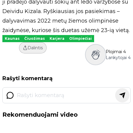
ji pradėjo dalyvauti šokių ant ledo varžybose su
Deividu Kizala. Ryškiausias jos pasiekimas –
dalyvavimas 2022 metų žiemos olimpinėse
žaidynėse, kuriose šis duetas užėmė 23-ią vietą.
Kaunas
Čiuožimas
Karjera
Olimpiečiai
Dalintis
Plojimai
4
Lankytojai
4
Rašyti komentarą
Rekomenduojami video