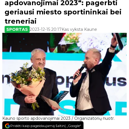
apdovanojimai 2023“: pagerbti
geriausi miesto sportininkai bei
treneriai
SPORTAS
2023-12-15 20:17
Kas vyksta Kaune
Kauno sporto apdovanojimai 2023 / Organizatorių nuotr.
Pridėti kaip pageidaujamą šaltinį „Google“