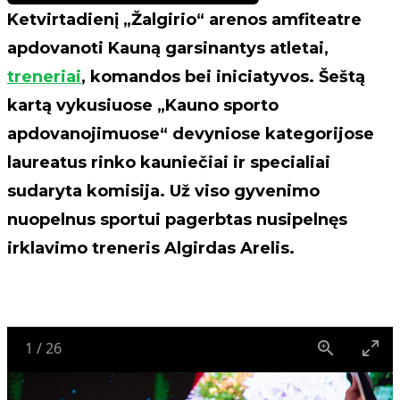
Ketvirtadienį „Žalgirio“ arenos amfiteatre
apdovanoti Kauną garsinantys atletai,
treneriai
, komandos bei iniciatyvos. Šeštą
kartą vykusiuose „Kauno sporto
apdovanojimuose“ devyniose kategorijose
laureatus rinko kauniečiai ir specialiai
sudaryta komisija. Už viso gyvenimo
nuopelnus sportui pagerbtas nusipelnęs
irklavimo treneris Algirdas Arelis.
1
/
26