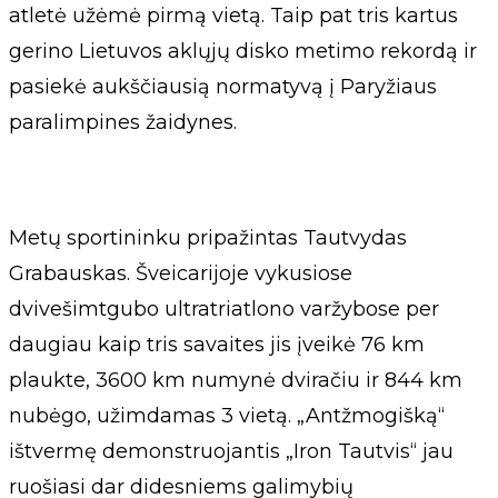
atletė užėmė pirmą vietą. Taip pat tris kartus
gerino Lietuvos aklųjų disko metimo rekordą ir
pasiekė aukščiausią normatyvą į Paryžiaus
paralimpines žaidynes.
Metų sportininku pripažintas Tautvydas
Grabauskas. Šveicarijoje vykusiose
dvivešimtgubo ultratriatlono varžybose per
daugiau kaip tris savaites jis įveikė 76 km
plaukte, 3600 km numynė dviračiu ir 844 km
nubėgo, užimdamas 3 vietą. „Antžmogišką“
ištvermę demonstruojantis „Iron Tautvis“ jau
ruošiasi dar didesniems galimybių