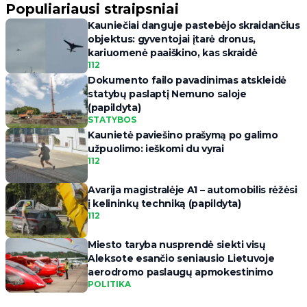
Populiariausi straipsniai
Kauniečiai danguje pastebėjo skraidančius
objektus: gyventojai įtarė dronus,
kariuomenė paaiškino, kas skraidė
112
Dokumento failo pavadinimas atskleidė
statybų paslaptį Nemuno saloje
(papildyta)
STATYBOS
Kaunietė paviešino prašymą po galimo
užpuolimo: ieškomi du vyrai
112
Avarija magistralėje A1 – automobilis rėžėsi
į kelininkų techniką (papildyta)
112
Miesto taryba nusprendė siekti visų
Aleksote esančio seniausio Lietuvoje
aerodromo paslaugų apmokestinimo
POLITIKA