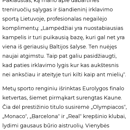
Paklaustas, ką mano apie dabartines
treniruočių sąlygas ir šiandieninį irklavimo
sportą Lietuvoje, profesionalas negailėjo
komplimentų: „Lampėdžiai yra nuostabiausias
kampelis ir turi puikausią bazę, kuri gal net yra
viena iš geriausių Baltijos šalyse. Ten nuėjęs
naujai atgimstu. Taip pat galiu pasidžiaugti,
kad paties irklavimo lygis kur kas aukštesnis
nei anksčiau ir ateityje turi kilti kaip ant mielių“.
Metų sporto renginiu išrinktas Eurolygos finalo
ketvertas, šiemet pirmąkart surengtas Kaune.
Čia dėl prestižinio titulo susirėmė „Olympiacos“,
„Monaco“, „Barcelona“ ir „Real“ krepšinio klubai,
lydimi gausaus būrio aistruolių. Vienybės