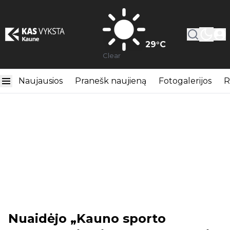
29
°C
Clear
Naujausios
Pranešk naujieną
Fotogalerijos
R
Nuaidėjo „Kauno sporto