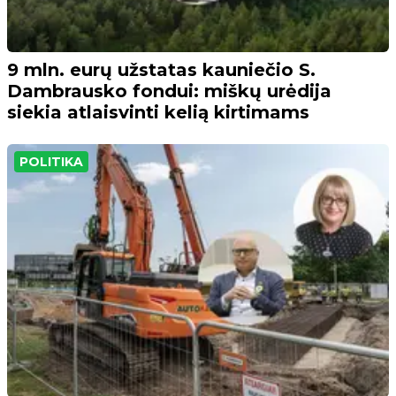
9 mln. eurų užstatas kauniečio S.
Dambrausko fondui: miškų urėdija
siekia atlaisvinti kelią kirtimams
POLITIKA