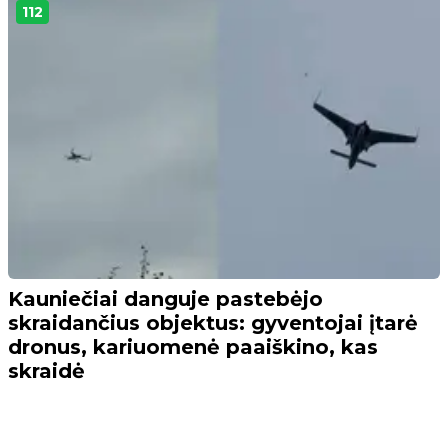
112
Kauniečiai danguje pastebėjo
skraidančius objektus: gyventojai įtarė
dronus, kariuomenė paaiškino, kas
skraidė