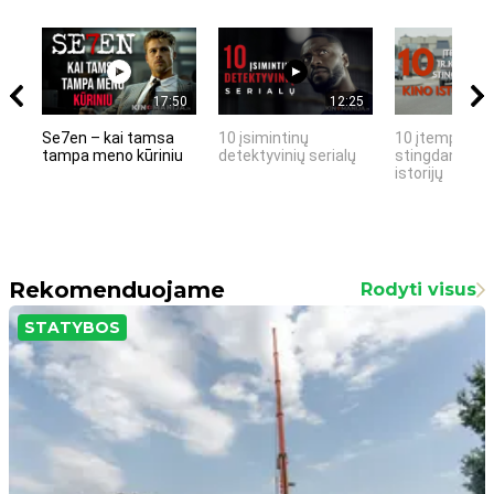
17:50
12:25
Se7en – kai tamsa
10 įsimintinų
10 įtemptų, k
tampa meno kūriniu
detektyvinių serialų
stingdančių k
istorijų
Rekomenduojame
Rodyti visus
STATYBOS