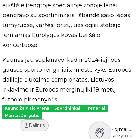
aikštėje įrengtoje specialioje zonoje fanai
bendravo su sportininkais, išbandė savo jėgas
turnyruose, varžėsi prizų, tiesiogiai stebėjo
lemiamas Eurolygos kovas bei šėlo
koncertuose.
Kaunas jau suplanavo, kad ir 2024-ieji bus
gausūs sporto renginiais: mieste vyks Europos
dailiojo čiuožimo čempionatas, Lietuvos
irklavimo ir Europos merginų iki 19 metų
futbolo pirmenybės.
Kauno Žalgirio Arena
Sportininkai
Treneriai
Mantas Jurgutis
Dalintis
Plojimai
0
Lankytojai
0