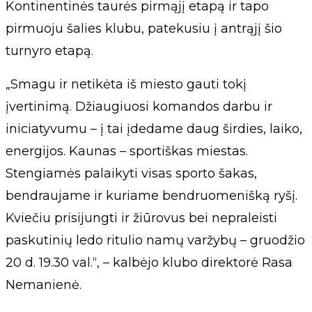
Kontinentinės taurės pirmąjį etapą ir tapo
pirmuoju šalies klubu, patekusiu į antrąjį šio
turnyro etapą.
„Smagu ir netikėta iš miesto gauti tokį
įvertinimą. Džiaugiuosi komandos darbu ir
iniciatyvumu – į tai įdedame daug širdies, laiko,
energijos. Kaunas – sportiškas miestas.
Stengiamės palaikyti visas sporto šakas,
bendraujame ir kuriame bendruomenišką ryšį.
Kviečiu prisijungti ir žiūrovus bei nepraleisti
paskutinių ledo ritulio namų varžybų – gruodžio
20 d. 19.30 val.“, – kalbėjo klubo direktorė Rasa
Nemanienė.