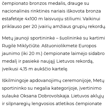
čempionato bronzos medalis, drauge su
nacionalinės rinktinės nariais iškovota bronza
estafetėje 4x100 m laisvuoju stiliumi. Vaikinui
priklauso per 20 įvairių amžiaus grupių rekordų.
Metų jaunoji sportininkė – šuolininkė su kartimi
Rugilė Miklyčiūtė. Aštuoniolikmetė Europos
jaunimo (iki 20 m.) čempionate laimėjo sidabro
medalį ir pasiekė naująjį Lietuvos rekordą,
įveikusi 4,15 m aukščio kartelę.
Iškilmingoje apdovanojimų ceremonijoje, Metų
sportininko su negalia kategorijoje, įvertinimo
sulaukė Oksana Dobrovolskaja. Lietuvos aklųjų
ir silpnaregių lengvosios atletikos čempionate