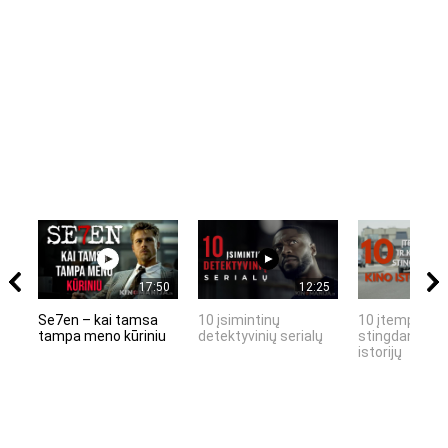
17:50
12:25
Se7en – kai tamsa
10 įsimintinų
10 įtemptų, k
tampa meno kūriniu
detektyvinių serialų
stingdančių k
istorijų