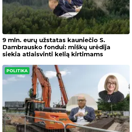
9 mln. eurų užstatas kauniečio S.
Dambrausko fondui: miškų urėdija
siekia atlaisvinti kelią kirtimams
POLITIKA