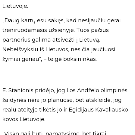
Lietuvoje.
„Daug kartų esu sakęs, kad nesijaučiu gerai
treniruodamasis užsienyje. Tuos pačius
partnerius galima atsivežti į Lietuvą.
Nebeišvyksiu iš Lietuvos, nes čia jaučiuosi
žymiai geriau“, – teigė boksininkas.
E. Stanionis pridėjo, jog Los Andželo olimpinės
žaidynės nėra jo planuose, bet atskleidė, jog
realu ateityje tikėtis jo ir Egidijaus Kavaliausko
kovos Lietuvoje.
„Visko gali būti, pamatysime, bet tikrai