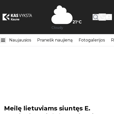
21
°C
Cloudy
Naujausios
Pranešk naujieną
Fotogalerijos
R
Meilę lietuviams siuntęs E.