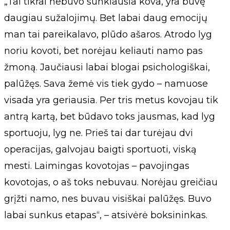
„Tai tikrai nebuvo sunkiausia kova, yra buvę
daugiau sužalojimų. Bet labai daug emocijų
man tai pareikalavo, plūdo ašaros. Atrodo lyg
noriu kovoti, bet norėjau keliauti namo pas
žmoną. Jaučiausi labai blogai psichologiškai,
palūžęs. Sava žemė vis tiek gydo – namuose
visada yra geriausia. Per tris metus kovojau tik
antrą kartą, bet būdavo toks jausmas, kad lyg
sportuoju, lyg ne. Prieš tai dar turėjau dvi
operacijas, galvojau baigti sportuoti, viską
mesti. Laimingas kovotojas – pavojingas
kovotojas, o aš toks nebuvau. Norėjau greičiau
grįžti namo, nes buvau visiškai palūžęs. Buvo
labai sunkus etapas“, – atsivėrė boksininkas.