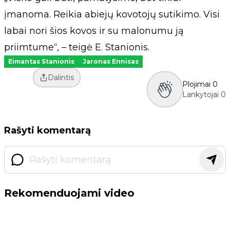
įmanoma. Reikia abiejų kovotojų sutikimo. Visi
labai nori šios kovos ir su malonumu ją
priimtume“, – teigė E. Stanionis.
Eimantas Stanionis
Jaronas Ennisas
Dalintis
Plojimai
0
Lankytojai
0
Rašyti komentarą
Rekomenduojami video