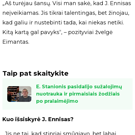
„Aš turėjau šansų. Visi man sakė, kad J. Ennisas
neįveikiamas. Jis tikrai talentingas, bet žinojau,
kad galiu ir nustebinti tada, kai niekas netiki.
Kitą kartą gal pavyks“, – pozityviai žvelgė
Eimantas.
Taip pat skaitykite
E. Stanionis pasidalijo sužalojimų
nuotrauka ir pirmaisiais žodžiais
po pralaimėjimo
Kuo išsiskyrė J. Ennisas?
„Jis ne tai, kad stipriai smūgiavo, bet labai