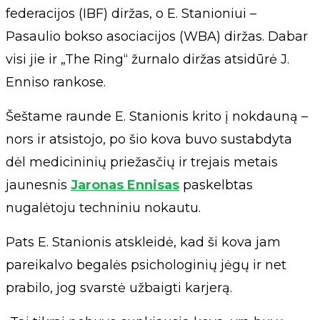
federacijos (IBF) diržas, o E. Stanioniui –
Pasaulio bokso asociacijos (WBA) diržas. Dabar
visi jie ir „The Ring“ žurnalo diržas atsidūrė J.
Enniso rankose.
Šeštame raunde E. Stanionis krito į nokdauną –
nors ir atsistojo, po šio kova buvo sustabdyta
dėl medicininių priežasčių ir trejais metais
jaunesnis
Jaronas Ennisas
paskelbtas
nugalėtoju techniniu nokautu.
Pats E. Stanionis atskleidė, kad ši kova jam
pareikalvo begalės psichologinių jėgų ir net
prabilo, jog svarstė užbaigti karjerą.