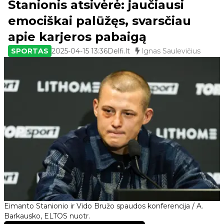
Stanionis atsivėrė: jaučiausi
emociškai palūžęs, svarsčiau
apie karjeros pabaigą
SPORTAS
2025-04-15 13:36
Delfi.lt
Ignas Saulevičius
Eimanto Stanionio ir Vido Bružo spaudos konferencija / A.
Barkausko, ELTOS nuotr.