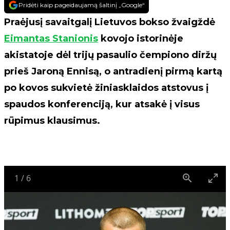
Pridėti kaip pageidaujamą šaltinį „Google“
Praėjusį savaitgalį Lietuvos bokso žvaigždė
Eimantas Stanionis
kovojo istorinėje
akistatoje dėl trijų pasaulio čempiono diržų
prieš Jaroną Ennisą, o antradienį pirmą kartą
po kovos sukvietė žiniasklaidos atstovus į
spaudos konferenciją, kur atsakė į visus
rūpimus klausimus.
1
/
6