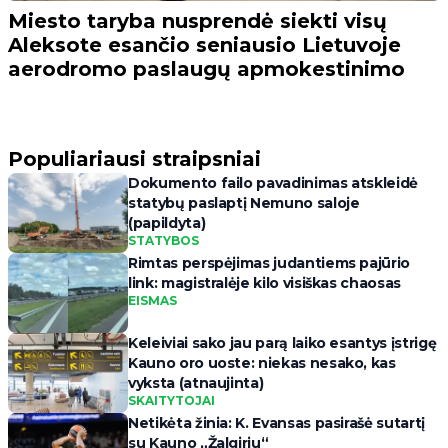
Miesto taryba nusprendė siekti visų
Aleksote esančio seniausio Lietuvoje
aerodromo paslaugų apmokestinimo
Populiariausi straipsniai
Dokumento failo pavadinimas atskleidė
statybų paslaptį Nemuno saloje
(papildyta)
STATYBOS
Rimtas perspėjimas judantiems pajūrio
link: magistralėje kilo visiškas chaosas
EISMAS
Keleiviai sako jau parą laiko esantys įstrigę
Kauno oro uoste: niekas nesako, kas
vyksta (atnaujinta)
SKAITYTOJAI
Netikėta žinia: K. Evansas pasirašė sutartį
su Kauno „Žalgiriu“