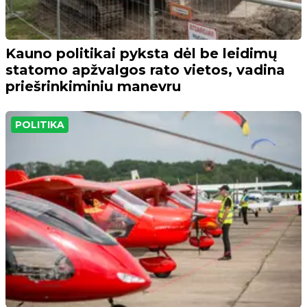
Kauno politikai pyksta dėl be leidimų
statomo apžvalgos rato vietos, vadina
priešrinkiminiu manevru
POLITIKA