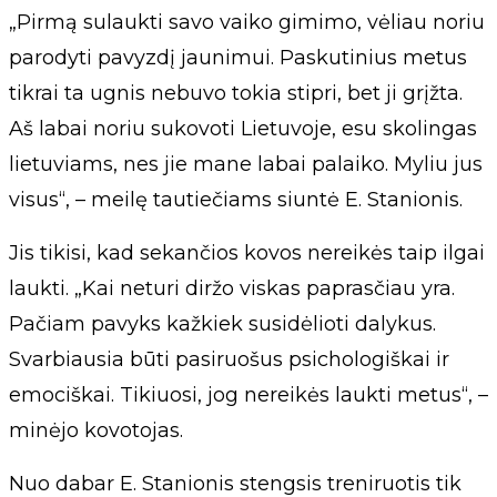
„Pirmą sulaukti savo vaiko gimimo, vėliau noriu
parodyti pavyzdį jaunimui. Paskutinius metus
tikrai ta ugnis nebuvo tokia stipri, bet ji grįžta.
Aš labai noriu sukovoti Lietuvoje, esu skolingas
lietuviams, nes jie mane labai palaiko. Myliu jus
visus“, – meilę tautiečiams siuntė E. Stanionis.
Jis tikisi, kad sekančios kovos nereikės taip ilgai
laukti. „Kai neturi diržo viskas paprasčiau yra.
Pačiam pavyks kažkiek susidėlioti dalykus.
Svarbiausia būti pasiruošus psichologiškai ir
emociškai. Tikiuosi, jog nereikės laukti metus“, –
minėjo kovotojas.
Nuo dabar E. Stanionis stengsis treniruotis tik