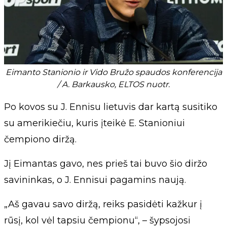
Eimanto Stanionio ir Vido Bružo spaudos konferencija
/ A. Barkausko, ELTOS nuotr.
Po kovos su J. Ennisu lietuvis dar kartą susitiko
su amerikiečiu, kuris įteikė E. Stanioniui
čempiono diržą.
Jį Eimantas gavo, nes prieš tai buvo šio diržo
savininkas, o J. Ennisui pagamins naują.
„Aš gavau savo diržą, reiks pasidėti kažkur į
rūsį, kol vėl tapsiu čempionu“, – šypsojosi